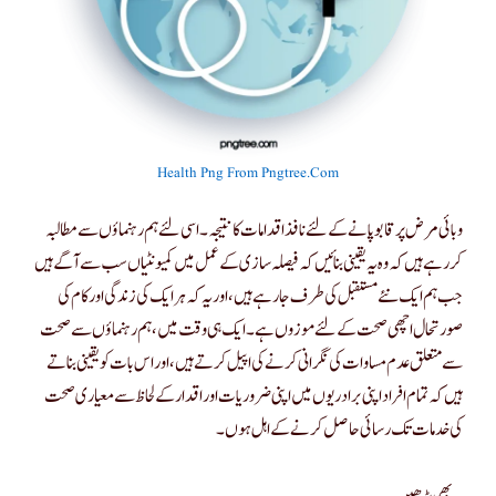
Health Png From Pngtree.com
وبائی مرض پر قابو پانے کے لئے نافذ اقدامات کا نتیجہ۔ اسی لئے ہم رہنماؤں سے مطالبہ
کررہے ہیں کہ وہ یہ یقینی بنائیں کہ فیصلہ سازی کے عمل میں کمیونٹیاں سب سے آگے ہیں
جب ہم ایک نئے مستقبل کی طرف جارہے ہیں ، اور یہ کہ ہر ایک کی زندگی اور کام کی
صورتحال اچھی صحت کے لئے موزوں ہے۔ ایک ہی وقت میں ، ہم رہنماؤں سے صحت
سے متعلق عدم مساوات کی نگرانی کرنے کی اپیل کرتے ہیں ، اور اس بات کو یقینی بناتے
ہیں کہ تمام افراد اپنی برادریوں میں اپنی ضروریات اور اقدار کے لحاظ سے معیاری صحت
کی خدمات تک رسائی حاصل کرنے کے اہل ہوں۔