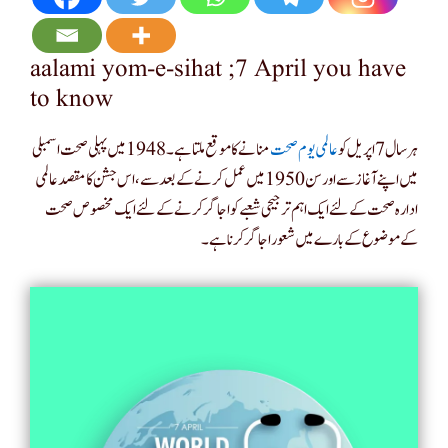
aalami yom-e-sihat ;7 April you have
to know
ہر سال 7 اپریل کو
عالمی یوم صحت
منانے کا موقع ملتا ہے۔ 1948 میں پہلی صحت اسمبلی
میں اپنے آغاز سے اور سن 1950 میں عمل کرنے کے بعد سے ، اس جشن کا مقصد عالمی
ادارہ صحت کے لئے ایک اہم ترجیحی شعبے کو اجاگر کرنے کے لئے ایک مخصوص صحت
کے موضوع کے بارے میں شعور اجاگر کرنا ہے۔