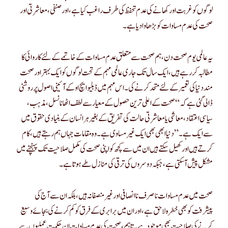
لوگوں کو غربت اور کھانے کی عدم تحفظ کی طرف راغب کیا ہے ، اور صنفی ، معاشرتی اور
صحت کی عدم مساوات کو بڑھاوا دیا ہے۔
مطالبہ کر رہے ہیں ، ایک سال تک جاری عالمی مہم کے تحت لوگوں کو ایک بہتر اور صحت
مند دنیا کی تعمیر کے لئے متحد کرنے کی۔ اس مہم میں ڈبلیو ایچ او کے آئینی اصول پر روشنی
ڈالی گئی ہے کہ “صحت کے اعلی ترین حصول کے معیار سے لطف اٹھانا نسل ، مذہب ،
سیاسی اعتقاد ، معاشی یا معاشرتی حالت کی تفریق کے بغیر ہر انسان کے بنیادی حقوق میں
سے ایک ہے۔” دنیا ابھی بھی ایک غیر مساوی ہے۔ وہ مقامات جہاں ہم رہتے ہیں ، کام
کرتے ہیں اور کھیل سکتے ہیں ان میں سے کچھ کو اپنی صحت کی مکمل صلاحیت تک پہنچنے میں
مشکل پیش آسکتی ہے ، جبکہ دوسروں کی ترقی کی منازل طے ہوتا ہے۔
پیشرفت کو بھی خطرہ لاحق ہے ، اور ان میں برابری کے فرق کو کم کرنے کی بجائے وسیع
کرنے کی صلاحیت بھی موجود ہے۔ تاہم ، صحت کی عدم مساوات ان حکمت عملیوں سے