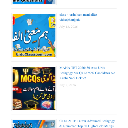
class 4 urdu ham mani alfaz
video|chart|quiz
July 13, 2026
MAHA TET 2026: 30 Aise Urdu
Pedagogy MCQs Jo 99% Candidates Ne
Kabhi Nahi Dekhe!
July 2, 2026
CTET & TET Urdu Advanced Pedagogy
& Grammar: Top 30 High-Yield MCQs