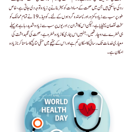
روکی جاسکتی ہیں جن میں صحت کے مساوات کو بہتر بنانے پر زیادہ توجہ دی جاتی ہے ، خاص
طور پر سب سے زیادہ کمزور اور پسماندہ گروہوں کے لئے۔ کوویڈ ۔19 نے تمام ممالک کو
سخت نقصان پہنچایا ہے ، لیکن اس کا اثر ان برادریوں پر سب سے زیادہ شدید رہا ہے جو پہلے
ہی خطرے سے دوچار تھیں ، جنہیں اس بیماری کا زیادہ خطرہ ہے ، صحت کی نگہداشت کی
معیاری خدمات تک رسائی کا امکان کم ہے اور اس کے نتیجے میں منفی نتائج کا سامنا کرنا زیادہ
امکان ہے۔