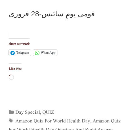
قومی یومِ سائنس-28 فروری
share our work
Telegram
WhatsApp
Like this:
Loading…
Categories
Day Special
,
QUIZ
Tags
Amazon Quiz For World Health Day
,
Amazon Quiz
For World Health Day Question And Right Answer
,