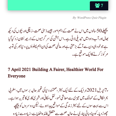
7
By
WordPress Quiz Plugin
بھال اور آب و ہوا میں تبدیلی لائی ہے۔ اس جشن کی سرگرمیوں کے ذریعہ نشان زد کیا گیا
ہے جو خود ہی دن سے آگے بڑھتی ہے اور عالمی صحت کی ان اہم پہلوؤں پر دنیا بھر کی توجہ
مرکوز کرنے کا ایک موقع ہے۔
7
April
2021
Building A Fairer, Healthier World For
Everyone
ء7اپریل 2021 ہر ایک کے لئے ایک بہتر ، صحتمند دنیا کی تعمیر حالیہ برسوں میں ، مغربی
بحر الکاہل کے ممالک میں تیزی سے معاشی نمو ، نقل مکانی اور شہری کاری کا تجربہ ہوا ہے۔
اس سے بہت سوں کے لئے بہتر زندگی کے مواقع پیدا ہوئے ، لیکن دوسروں کو پیچھے
چھوڑ دیا۔ کوویڈ وبائی بیماری نے حالیہ صحت سے متعلق فائدہ اٹھایا ہے ، زیادہ سے زیادہ