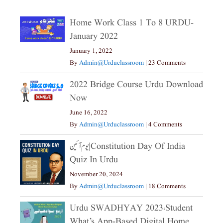
Home Work Class 1 To 8 URDU-
January 2022
January 1, 2022
By
Admin@urduclassroom
|
23 Comments
2022 Bridge Course Urdu Download
Now
June 16, 2022
By
Admin@urduclassroom
|
4 Comments
یوم آئین|constitution Day Of India
Quiz In Urdu
November 20, 2024
By
Admin@urduclassroom
|
18 Comments
Urdu SWADHYAY 2023،Student
What’s App-Based Digital Home