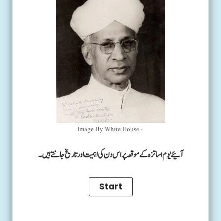
Image By White House -
آئیے یوم اساتزہ کے موقعہ پر اس دن کی اہمیت اور تاریخ جانتے ہیں۔