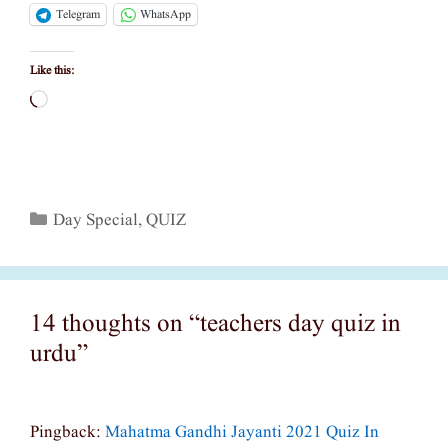
Telegram
WhatsApp
Like this:
Loading…
Categories
Day Special
,
QUIZ
14 thoughts on “teachers day quiz in
urdu”
Pingback:
Mahatma Gandhi Jayanti 2021 Quiz In