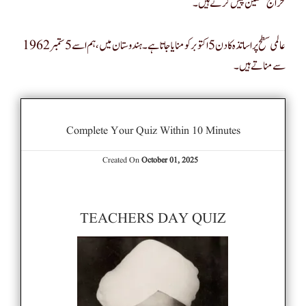
خراج تحسین پیش کرتے ہیں۔
عالمی سطح پر اساتذہ کا دن 5 اکتوبر کو منایا جاتا ہے۔ ہندوستان میں ، ہم اسے 5 ستمبر 1962
سے مناتے ہیں۔
Complete Your Quiz Within 10 Minutes
Created On
October 01, 2025
TEACHERS DAY QUIZ