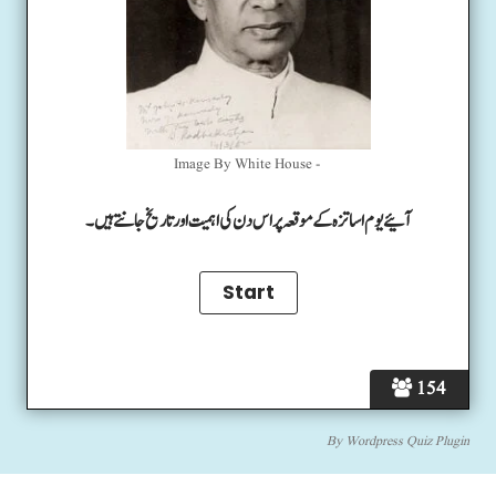
Image By White House -
آئیے یوم اساتزہ کے موقعہ پر اس دن کی اہمیت اور تاریخ جانتے ہیں۔
154
By
Wordpress Quiz Plugin