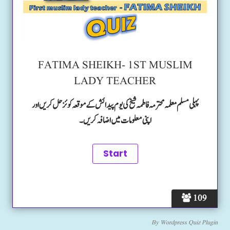
FATIMA SHEIKH- 1ST MUSLIM
LADY TEACHER
پہلی مسلم معلمہ محترمہ فاطمہ شیخ کی یوم پیدائش کے موقعہ کوئز حل کریں اور
اپنی معلومات میں اضافہ کریں۔
109
By
Wordpress Quiz Plugin