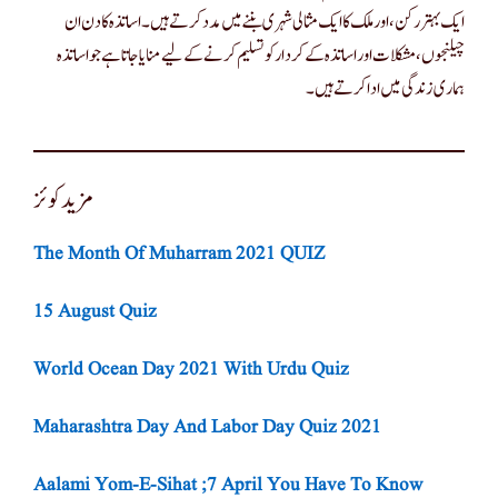
ایک بہتر رکن ، اور ملک کا ایک مثالی شہری بننے میں مدد کرتے ہیں۔ اساتذہ کا دن ان
چیلنجوں ، مشکلات اور اساتذہ کے کردار کو تسلیم کرنے کے لیے منایا جاتا ہے جو اساتذہ
ہماری زندگی میں ادا کرتے ہیں۔
مزید کوئز
The Month Of Muharram 2021 QUIZ
15 August Quiz
World Ocean Day 2021 With Urdu Quiz
Maharashtra Day And Labor Day Quiz 2021
Aalami Yom-E-Sihat ;7 April You Have To Know