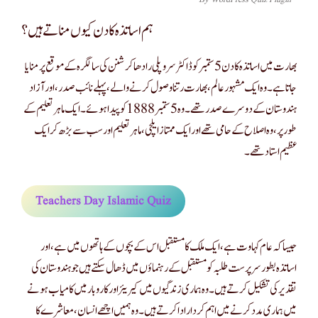
ہم اساتذہ کا دن کیوں مناتے ہیں؟
بھارت میں اساتذہ کا دن 5 ستمبر کو ڈاکٹر سروپلی رادھاکرشنن کی سالگرہ کے موقع پر منایا
جاتا ہے۔ وہ ایک مشہور عالم ، بھارت رتنا وصول کرنے والے ، پہلے نائب صدر ، اور آزاد
ہندوستان کے دوسرے صدر تھے۔ وہ 5 ستمبر 1888 کو پیدا ہوئے۔ ایک ماہر تعلیم کے
طور پر ، وہ اصلاح کے حامی تھے اور ایک ممتاز ایلچی ، ماہر تعلیم اور سب سے بڑھ کر ایک
عظیم استاد تھے۔
Teachers Day Islamic Quiz
جیسا کہ عام کہاوت ہے ، ایک ملک کا مستقبل اس کے بچوں کے ہاتھوں میں ہے ، اور
اساتذہ بطور سرپرست طلبہ کو مستقبل کے رہنماؤں میں ڈھال سکتے ہیں جو ہندوستان کی
تقدیر کی تشکیل کرتے ہیں۔ وہ ہماری زندگیوں میں کیریئر اور کاروبار میں کامیاب ہونے
میں ہماری مدد کرنے میں اہم کردار ادا کرتے ہیں۔ وہ ہمیں اچھے انسان ، معاشرے کا