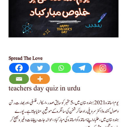
Spread The Love
teachers day quiz in urdu
یوم اساتذہ 2021: ہندوستان میں ، 5 ستمبر کو سابق صدر ، اسکالر ، فلسفی ، اور بھارت رتن
وصول کنندہ ڈاکٹر سروپلی رادھاکرشنن کی سالگرہ کے موقع پر منایا جاتا ہے۔ پورے
ہندوستان میں ، طلباء اپنے اساتذہ کو اساتذہ کی مبارکباد ، حوالہ جات ، پیغامات وغیرہ بھیج کر