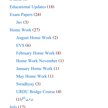
Educational Updates
(18)
Exam Papers
(24)
Jnv
(3)
Home Work
(27)
August Home Work
(2)
EVS
(6)
February Home Work
(8)
Home Work November
(1)
January Home Work
(1)
May Home Work
(1)
Swadhyay
(3)
URDU Bridge Course
(4)
(1)
جماعت ہفتم
Info
(17)