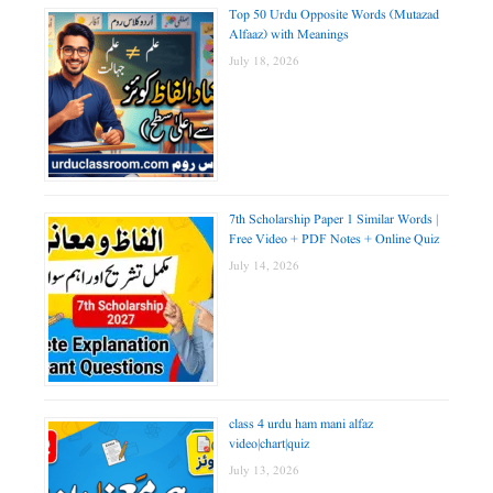
Top 50 Urdu Opposite Words (Mutazad
Alfaaz) with Meanings
July 18, 2026
7th Scholarship Paper 1 Similar Words |
Free Video + PDF Notes + Online Quiz
July 14, 2026
class 4 urdu ham mani alfaz
video|chart|quiz
July 13, 2026