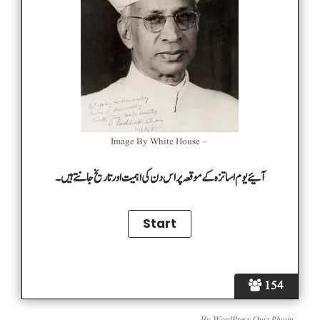
Image By White House –
آئیے یوم اساتزہ کے موقعہ پر اس دن کی اہمیت اور تاریخ جانتے ہیں۔
154
By
WordPress Quiz Plugin