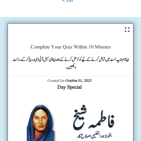
« Jul
Complete Your Quiz Within 10 Minutes
اپنا نام ٹاپ لسٹ میں شامل کرنے کے لیے کوئز حل کرنے کے بعد اپنا ای میل آئی ڈی درج کرکے رزلٹ
دیکھیں۔
Created On
October 01, 2025
Day Special