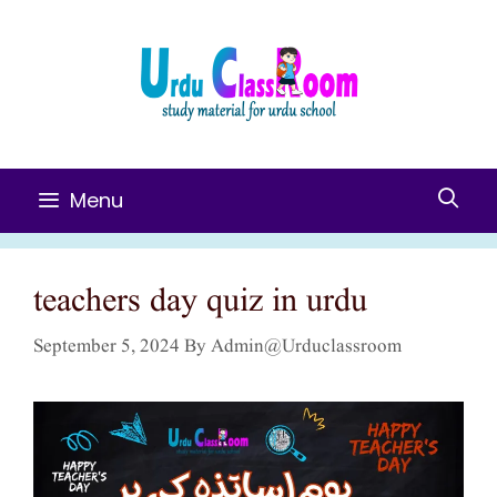
Skip
To
Content
Menu
teachers day quiz in urdu
September 5, 2024
By
Admin@urduclassroom