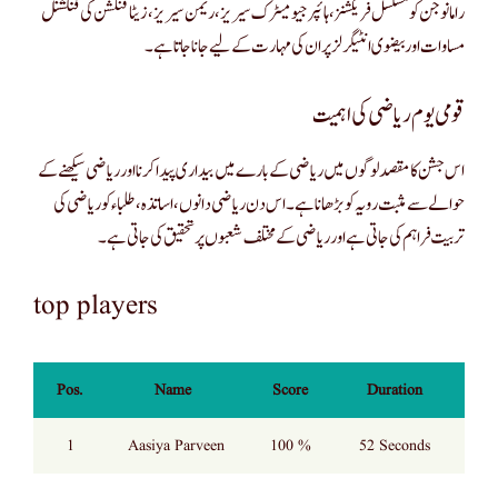
رامانوجن کو مسلسل فریکشنز، ہائپر جیومیٹرک سیریز، ریمن سیریز، زیٹا فنکشن کی فنکشنل
مساوات اور بیضوی انٹیگرلز پر ان کی مہارت کے لیے جانا جاتا ہے۔
قومی یوم ریاضی کی اہمیت
اس جشن کا مقصد لوگوں میں ریاضی کے بارے میں بیداری پیدا کرنا اور ریاضی سیکھنے کے
حوالے سے مثبت رویہ کو بڑھانا ہے۔ اس دن ریاضی دانوں، اساتذہ، طلباء کو ریاضی کی
تربیت فراہم کی جاتی ہے اور ریاضی کے مختلف شعبوں پر تحقیق کی جاتی ہے۔
top players
Pos.
Name
Score
Duration
1
Aasiya Parveen
100 %
52 Seconds