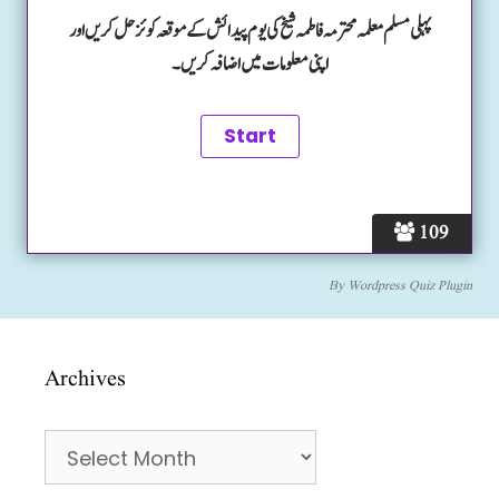
پہلی مسلم معلمہ محترمہ فاطمہ شیخ کی یوم پیدائش کے موقعہ کوئز حل کریں اور
اپنی معلومات میں اضافہ کریں۔
109
By
Wordpress Quiz Plugin
Archives
Archives