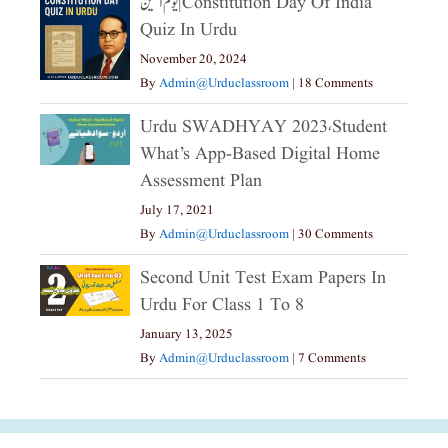
یوم آئین|constitution Day Of India
Quiz In Urdu
November 20, 2024
By
Admin@urduclassroom
|
18 Comments
Urdu SWADHYAY 2023،Student
What’s App-Based Digital Home
Assessment Plan
July 17, 2021
By
Admin@urduclassroom
|
30 Comments
Second Unit Test Exam Papers In
Urdu For Class 1 To 8
January 13, 2025
By
Admin@urduclassroom
|
7 Comments