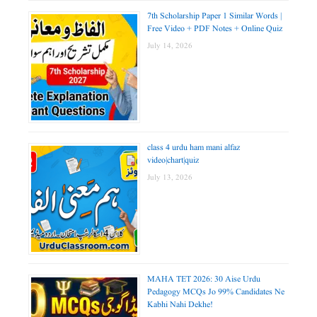
7th Scholarship Paper 1 Similar Words |
Free Video + PDF Notes + Online Quiz
July 14, 2026
class 4 urdu ham mani alfaz
video|chart|quiz
July 13, 2026
MAHA TET 2026: 30 Aise Urdu
Pedagogy MCQs Jo 99% Candidates Ne
Kabhi Nahi Dekhe!