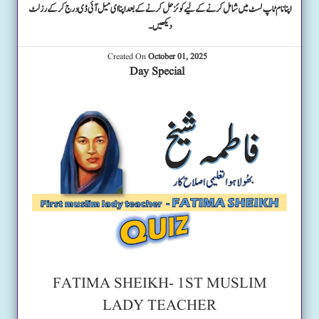
اپنا نام ٹاپ لسٹ میں شامل کرنے کے لیے کوئز حل کرنے کے بعد اپنا ای میل آئی ڈی درج کرکے رزلٹ
دیکھیں۔
Created On
October 01, 2025
Day Special
FATIMA SHEIKH- 1ST MUSLIM
LADY TEACHER