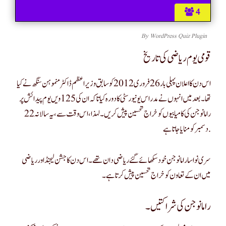
4
By
WordPress Quiz Plugin
قومی یوم ریاضی کی تاریخ
اس دن کا اعلان پہلی بار 26 فروری 2012 کو سابق وزیر اعظم ڈاکٹر منموہن سنگھ نے کیا
تھا۔ بعد میں انہوں نے مدراس یونیورسٹی کا دورہ کیا تاکہ ان کی 125 ویں یوم پیدائش پر
رامانوجن کی کامیابیوں کو خراج تحسین پیش کریں۔ لہذا، اس وقت سے، یہ سالانہ 22
دسمبر کو منایا جاتا ہے.
سری نواسا رامانوجن خود سکھائے گئے ریاضی دان تھے۔ اس دن کا جشن لیجنڈ اور ریاضی
میں ان کے تعاون کو خراج تحسین پیش کرتا ہے۔
رامانوجن کی شراکتیں۔