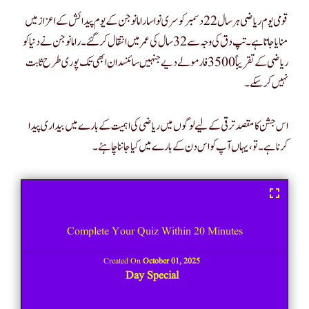
قومی یوم ریاضی ہر سال 22 دسمبر کو سری نواسا رامانوجن کے یوم پیدائش کے اعزاز میں
منایا جاتا ہے۔ تپ دق کی وجہ سے 32 سال کی عمر میں انتقال کر گئے۔ رامانوجن نے دنیا کو
ریاضی کے تقریباً 3500 فارمولے دیے جنہیں سائنسدان ابھی تک پوری طرح ثابت
نہیں کر سکے۔
اس جشن کا مقصد ترقی کے لیے لوگوں میں ریاضی کی اہمیت کے بارے میں بیداری پیدا
کرنا ہے۔ تو، یہاں آپ کو اس دن کے بارے میں کیا جاننا چاہئے۔
Complete Your Quiz Within 20 Minutes
Created On
October 01, 2025
Day Special