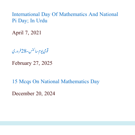
International Day Of Mathematics And National
Pi Day; In Urdu
Date
April 7, 2021
قومی یومِ سائنس-28 فروری
Date
February 27, 2025
15 Mcqs On National Mathematics Day
Date
December 20, 2024