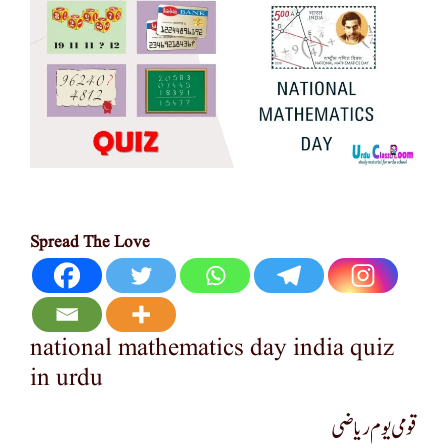
Spread The Love
national mathematics day india quiz
in urdu
قومی یوم ریاضی