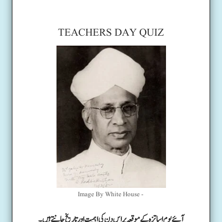
TEACHERS DAY QUIZ
Image By White House -
آئیے یوم اساتزہ کے موقعہ پر اس دن کی اہمیت اور تاریخ جانتے ہیں۔