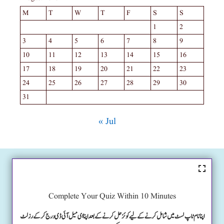
M
T
W
T
F
S
S
1
2
3
4
5
6
7
8
9
10
11
12
13
14
15
16
17
18
19
20
21
22
23
24
25
26
27
28
29
30
31
« Jul
Complete Your Quiz Within 10 Minutes
اپنا نام ٹاپ لسٹ میں شامل کرنے کے لیے کوئز حل کرنے کے بعد اپنا ای میل آئی ڈی درج کرکے رزلٹ