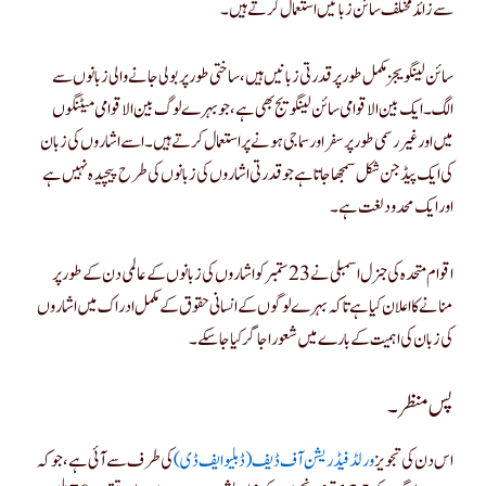
سے زائد مختلف سائن زبانیں استعمال کرتے ہیں۔
سائن لینگویجز مکمل طور پر قدرتی زبانیں ہیں ، ساختی طور پر بولی جانے والی زبانوں سے
الگ۔ ایک بین الاقوامی سائن لینگویج بھی ہے ، جو بہرے لوگ بین الاقوامی میٹنگوں
میں اور غیر رسمی طور پر سفر اور سماجی ہونے پر استعمال کرتے ہیں۔ اسے اشاروں کی زبان
کی ایک پیڈجن شکل سمجھا جاتا ہے جو قدرتی اشاروں کی زبانوں کی طرح پیچیدہ نہیں ہے
اور ایک محدود لغت ہے۔
اقوام متحدہ کی جنرل اسمبلی نے 23 ستمبر کو اشاروں کی زبانوں کے عالمی دن کے طور پر
منانے کا اعلان کیا ہے تاکہ بہرے لوگوں کے انسانی حقوق کے مکمل ادراک میں اشاروں
کی زبان کی اہمیت کے بارے میں شعور اجاگر کیا جا سکے۔
پس منظر۔
اس دن کی تجویز
ورلڈ فیڈریشن آف ڈیف (ڈبلیو ایف ڈی)
کی طرف سے آئی ہے ، جو کہ