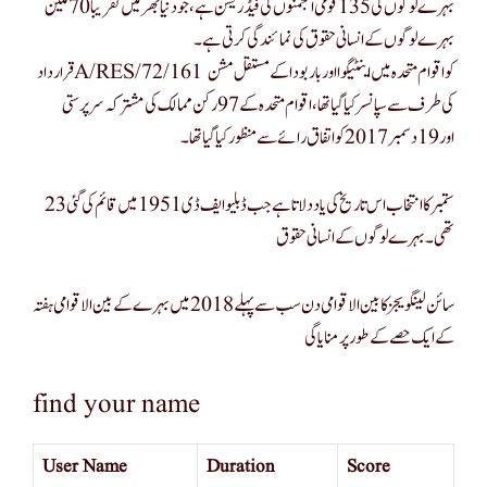
بہرے لوگوں کی 135 قومی انجمنوں کی فیڈریشن ہے ، جو دنیا بھر میں تقریبا 70 ملین
بہرے لوگوں کے انسانی حقوق کی نمائندگی کرتی ہے۔
قرارداد A/RES/72/161 کو اقوام متحدہ میں اینٹیگوا اور باربودا کے مستقل مشن
کی طرف سے سپانسر کیا گیا تھا ، اقوام متحدہ کے 97 رکن ممالک کی مشترکہ سرپرستی
اور 19 دسمبر 2017 کو اتفاق رائے سے منظور کیا گیا تھا۔
23 ستمبر کا انتخاب اس تاریخ کی یاد دلاتا ہے جب ڈبلیو ایف ڈی 1951 میں قائم کی گئی
تھی۔ بہرے لوگوں کے انسانی حقوق
سائن لینگویجز کا بین الاقوامی دن سب سے پہلے 2018 میں بہرے کے بین الاقوامی ہفتہ
کے ایک حصے کے طور پر منایا گی
find your name
User Name
Duration
Score