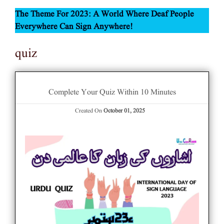
The Theme For 2023:
A World Where Deaf People
Everywhere Can Sign Anywhere
!
quiz
Complete Your Quiz Within 10 Minutes
Created On
October 01, 2025