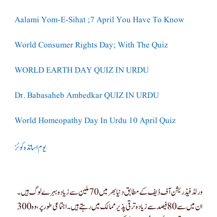
Aalami Yom-E-Sihat ;7 April You Have To Know
World Consumer Rights Day; With The Quiz
WORLD EARTH DAY QUIZ IN URDU
Dr. Babasaheb Ambedkar QUIZ IN URDU
World Homeopathy Day In Urdu 10 April Quiz
یوم اساتذہ کوئز
ورلڈ فیڈریشن آف ڈیف کے مطابق دنیا بھر میں 70 ملین سے زیادہ بہرے لوگ ہیں۔
ان میں سے 80 فیصد سے زیادہ ترقی پذیر ممالک میں رہتے ہیں۔ اجتماعی طور پر ، وہ 300