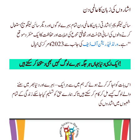
اشاروں کی زبان کا عالمی دن
سائن لینگویجز/اشارتی زبان کا عالمی دن تمام بہرے لوگوں اور دیگر سائن لینگویج استعمال
کرنے والوں کی لسانی شناخت اور ثقافتی تنوع کی حمایت اور حفاظت کا ایک منفرد موقع
کی جانب سے 2023 کا مرکزی خیال ، “
ہے۔
ورلڈ فیڈریشن آف ڈیف
ایک ایسی دنیا جہاں ہر جگہ بہرے لوگ کہیں بھی دستخط کر سکتے ہیں!
اس بات کو اجاگر کرتے ہوئے کہ ہم میں سے ہر ایک – بہرے اور دنیا بھر میں سننے
والے لوگ کیسے مل کر کام کر سکتے ہیں تاکہ ہمارے حق کو تسلیم کیا جا سکے زندگی کے تمام