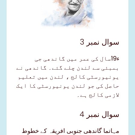
سوال نمبر 3
ء19سال کی عمر میں گاندھی جی
بمبئی سے لندن چلے گئے۔ گاندھی نے
یونیورسٹی کالج ، لندن میں تعلیم
حاصل کی جو لندن یونیورسٹی کا ایک
لازمی کالج ہے۔
سوال نمبر 4
مہاتما گاندھی جنوبی افریقہ کے خطوط