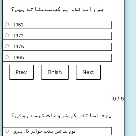
یوم اساتذہ ہم کب سےمناتے ہیں؟
1962
1972
1975
1965
6 / 10
یوم اساتذہ کی شروعات کیسے ہوئی؟
یوم پیدائش پنڈت جواہر لال نہرو