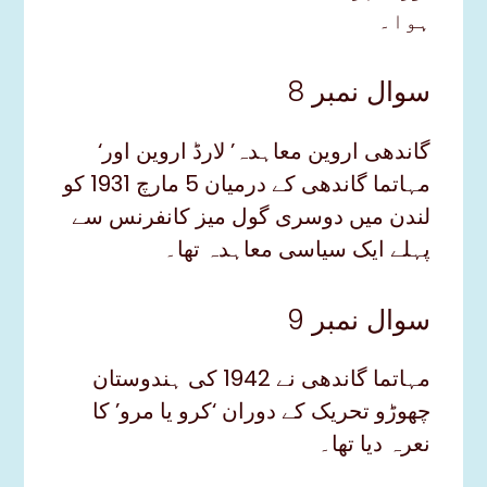
ہوا۔
سوال نمبر 8
‘گاندھی اروین معاہدہ’ لارڈ اروین اور
مہاتما گاندھی کے درمیان 5 مارچ 1931 کو
لندن میں دوسری گول میز کانفرنس سے
پہلے ایک سیاسی معاہدہ تھا۔
سوال نمبر 9
مہاتما گاندھی نے 1942 کی ہندوستان
چھوڑو تحریک کے دوران ‘کرو یا مرو’ کا
نعرہ دیا تھا۔