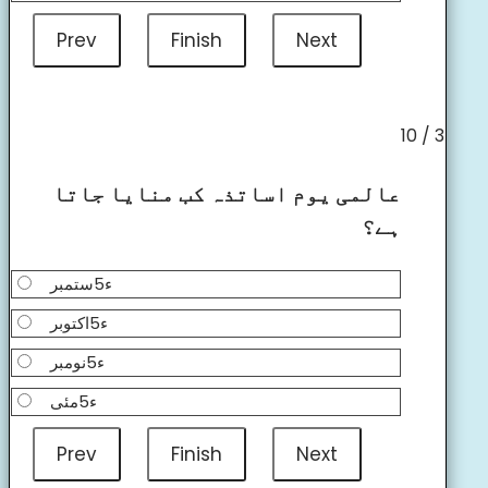
3 / 10
عالمی یوم اساتذہ کب منایا جاتا
ہے؟
ء5ستمبر
ء5اکتوبر
ء5نومبر
ء5مئی