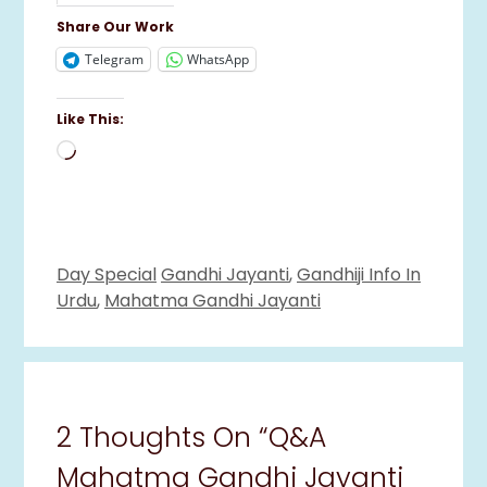
Share Our Work
Telegram
WhatsApp
Like This:
Loading…
Categories
Tags
Day Special
Gandhi Jayanti
,
Gandhiji Info In
Urdu
,
Mahatma Gandhi Jayanti
2 Thoughts On “Q&A
Mahatma Gandhi Jayanti