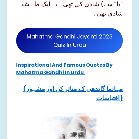
“با” سے) شادی کی تھی۔ یہ ایک طے شدہ
شادی تھی۔
Mahatma Gandhi Jayanti 2023
Quiz In Urdu
Inspirational And Famous Quotes By
Mahatma Gandhi In Urdu
(مہاتما گاندھی کے متاثر کن اور مشہور
اقتباسات)