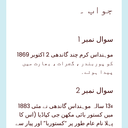
جواب ۔
سوال نمبر 1
موہنداس کرم چند گاندھی 2 اکتوبر 1869
کو پوربندر ، گجرات ، بھارت میں
پیدا ہوئے۔
سوال نمبر 2
ء13 سالہ موہنداس گاندھی نے مئی 1883
میں کستور بائی مکھن جی کپاڈیا (اس کا
پہلا نام عام طور پر “کستوربا” اور پیار سے