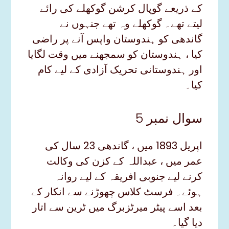
کے ذریعے گوپال کرشن گوکھلے کی رائے
لیتے تھے۔ گوکھلے وہ تھے جنہوں نے
گاندھی کو ہندوستان واپس آنے پر راضی
کیا ، ہندوستان کو سمجھنے میں وقت لگایا
اور ہندوستانی تحریک آزادی کے لیے کام
کیا۔
سوال نمبر 5
اپریل 1893 میں ، گاندھی 23 سال کی
عمر میں ، عبداللہ کے کزن کی وکالت
کرنے لیے جنوبی افریقہ کے لیے روانہ
ہوئے۔ فرسٹ کلاس چھوڑنے سے انکار کے
بعد اسے پیٹر میرٹزبرگ میں ٹرین سے اتار
دیا گیا۔