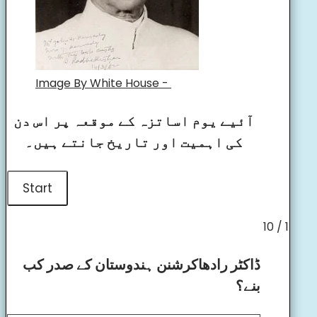
Image By White House -
آئیے یوم اساتزہ کے موقعہ پر اس دن
کی اہمیت اور تاریخ جانتے ہیں۔
1 / 10
ڈاکٹر رادھاکرشنن ہندوستان کے صدر کب
بنے؟