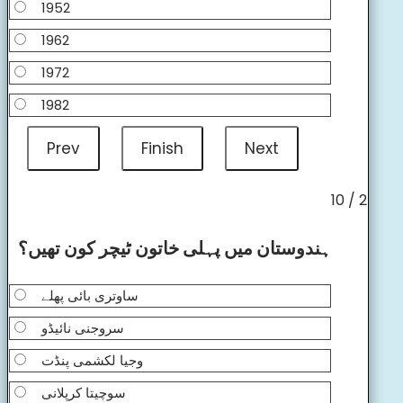
1952
1962
1972
1982
2 / 10
ہندوستان میں پہلی خاتون ٹیچر کون تھیں؟
ساوتری بائی پھلے
سروجنی نائیڈو
وجیا لکشمی پنڈت
سوچیتا کرپلانی