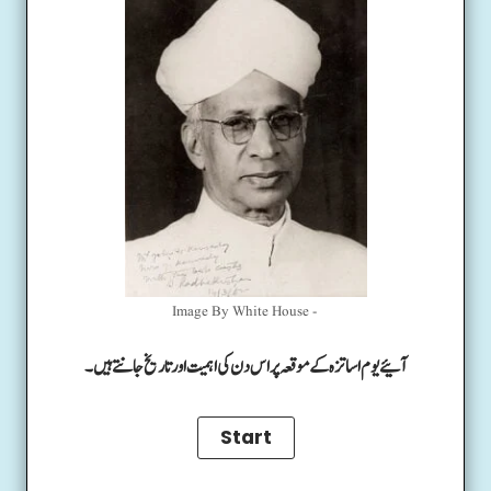
Image By White House -
آئیے یوم اساتزہ کے موقعہ پر اس دن کی اہمیت اور تاریخ جانتے ہیں۔