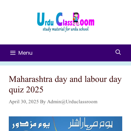
Skip
To
Content
Menu
Maharashtra day and labour day
quiz 2025
April 30, 2025
By
Admin@urduclassroom