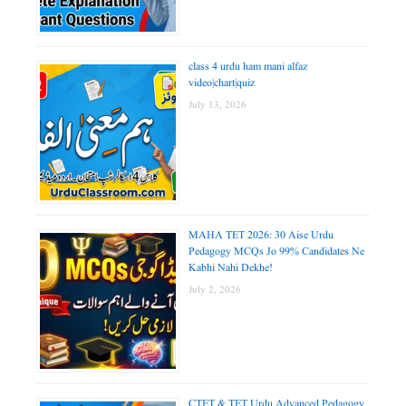
class 4 urdu ham mani alfaz
video|chart|quiz
July 13, 2026
MAHA TET 2026: 30 Aise Urdu
Pedagogy MCQs Jo 99% Candidates Ne
Kabhi Nahi Dekhe!
July 2, 2026
CTET & TET Urdu Advanced Pedagogy