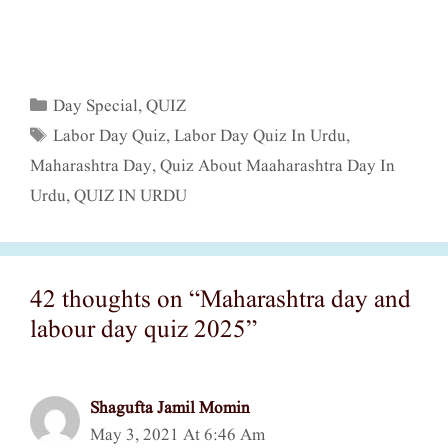
Categories
Day Special
,
QUIZ
Tags
Labor Day Quiz
,
Labor Day Quiz In Urdu
,
Maharashtra Day
,
Quiz About Maaharashtra Day In
Urdu
,
QUIZ IN URDU
42 thoughts on “Maharashtra day and
labour day quiz 2025”
Shagufta Jamil Momin
May 3, 2021 At 6:46 Am