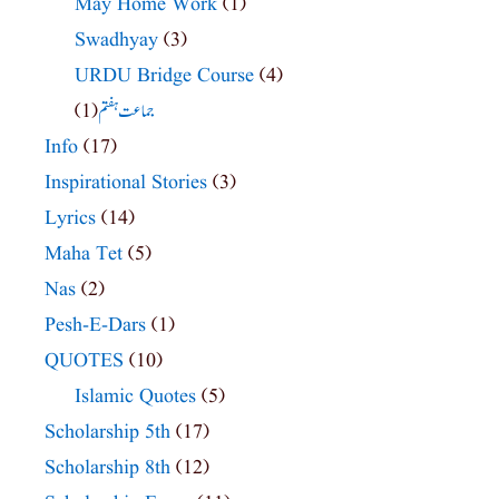
May Home Work
(1)
Swadhyay
(3)
URDU Bridge Course
(4)
(1)
جماعت ہفتم
Info
(17)
Inspirational Stories
(3)
Lyrics
(14)
Maha Tet
(5)
Nas
(2)
Pesh-E-Dars
(1)
QUOTES
(10)
Islamic Quotes
(5)
Scholarship 5th
(17)
Scholarship 8th
(12)