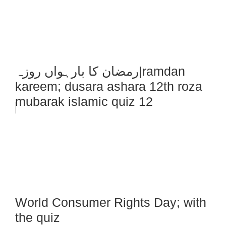
رمضان کا بارہواں روزہ|ramdan
kareem; dusara ashara 12th roza
mubarak islamic quiz 12
World Consumer Rights Day; with
the quiz