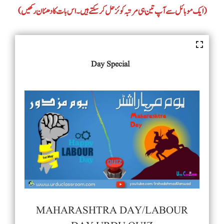
(ایک موبائل سے آپ تین ہی مرتبہ کوئز حل کر سکتے ہیں۔ اس بات کا دھئان رکھیں)
Day Special
MAHARASHTRA DAY/LABOUR