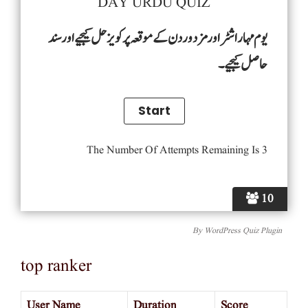
DAY URDU QUIZ
یوم مہاراشٹر اور مزدور دن کے موقعہ پر کویز حل کیجیے اور سند
حاصل کیجیے۔
The Number Of Attempts Remaining Is 3
10
By
WordPress Quiz Plugin
top ranker
User Name
Duration
Score