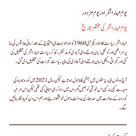
یوم مہاراشٹر اور یوم مزدور
یوم مہاراشٹر کی مختصر تاریخ
مہاراشٹر ریاست کا وجود یکم مئی 1960 کو ہوا جو بہت ہی احتجاج کے بعد لسانی علاقوں کی بنا
پر مراٹھی اور کونکنی زبان بولنے والی آبادی کو مد نظر رکھ کر ریاست مہاراشٹر کی تشکیل کی
گئی اور گجراتی ، کچھی زبان بولنے والی آطادی کی بنا پر ریاست گجرات کی تشکیل دی گئی۔
آج دونوں ہی ریاستوں میں جشن کا ماحول ہوتا ہے لیکن سال 2021 میں کورونا وباء کی
وجہ سے کہی نہ کہی اس خوشی کو ہمیں گھروں میں راہ کر ہی منایی گئی تھی لیکن اس مرتبہ
کورونہ کے حالات میں سدھار کی بدولت ماحول خوشگوار ہئے اور ہم اس دن کو یادگار بنائیں
گے۔