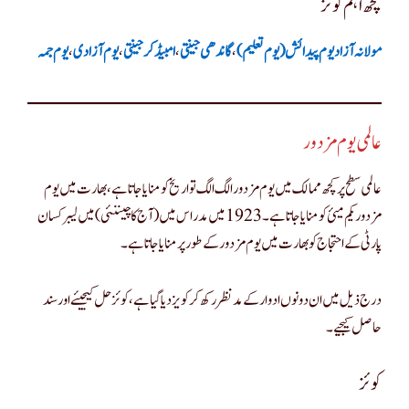
کچھ اہم کوئز
یوم جمہ
،
یوم آزادی
،
امبیڈکر جینتی
،
گاندھی جینتی
،
مولانہ آزادیوم پیدا ئش ( یوم تعلیم )
عالمی یوم مزدور
عالمی سطح پر کچھ ممالک میں یوم مزدور الگ الگ تواریخ کو منایا جاتا ہے ، بھارت میں یوم
مزدور یکم میئ کو منایا جاتا ہے۔1923 میں مدراس میں ( آج کا چیننئی) میں لیبر کسان
پارٹی کے احتجاج کو بھارت میں یوم مزدور کے طور پر منایا جاتا ہے۔
درج ذیل میں ان دونوں ادوار کے مد نظر رکھ کر کویز دیا گیا ہے ،کوئز حل کیجیئے اور سند
حاصل کیجیے۔
کوئز