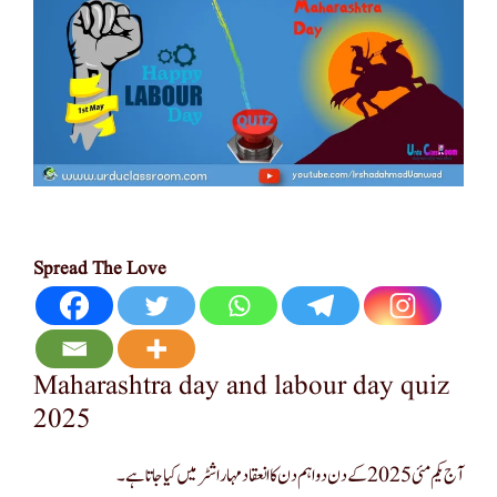
Spread The Love
Maharashtra day and labour day quiz
2025
آج یکم مئی 2025 کے دن دو اہم دن کا انعقاد مہاراشٹرمیں کیا جاتا ہے۔