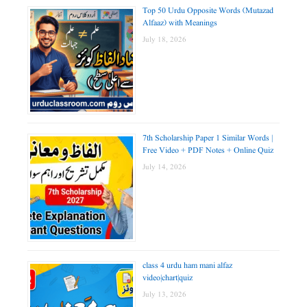
Top 50 Urdu Opposite Words (Mutazad
Alfaaz) with Meanings
July 18, 2026
7th Scholarship Paper 1 Similar Words |
Free Video + PDF Notes + Online Quiz
July 14, 2026
class 4 urdu ham mani alfaz
video|chart|quiz
July 13, 2026