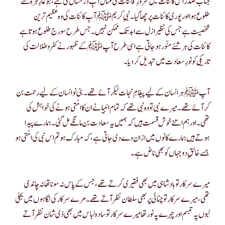
طلوع ہوا اور پوری کائنات پر چھا گیا۔ نبی ِکریم ﷺ آبِ کائنات کی وہ عظیم ترین
شخصیت ہے جس کی نظیر ازل سے ابد تک ممکن نہیں ۔ جس طرح سورج طلوع ہوتا ہے
کائنات کی ہر شئے منّور ہو جاتی ہے اسی طرح آپ ﷺ کے ظہور نے کفر و ضلالت کی
تاریکی کو نورِ سعادت میں تبدیل کر دیا۔
آپﷺ ہر انسان کے لیے پیغامِ نجات لیکر آئے تھے۔ بنی نو انسان کے لیے رحمت بن
کر آئے تھے۔ میرے نبی تو وہ نبی تھے کہ تمام انبیا نے ان کا امّتی ہونے کی خواہش کی
تھی۔ اور ہم اتنے خوش قسمت ہیں کہ ہمیں یہ سعادت بن مانگے مل گئی ۔ ہمارے پیدا
ہوتے ہیں ہمارے کانوں میں ازان دے دی جاتی ہے ، کہ مبارک ہو تم اس نبی کی امّتی ہو
جسے خالقِ دو جہاں کو بھی ناض ہے۔
میرے سرکا ر تو بادشاہی میں بھی فقیری کرتے تھے ، جس کے پاس نہ سونا تھا نہ چاندی
تھی ، میرے سرکار تو چٹائی پر بھی سلطان نظر آتے تھے۔ مرے سرکار کی نگاہوں میں بجلی
لبوں پہ تبسم اور چہرے پہ نور تھا میرے سرکار تو سادہ لباس میں بھی ذی شان نظر آتے