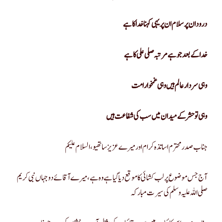
درود ان پر سلام ان پر یہی کہنا خدا کا ہے
خدا کے بعد جو ہے مرتبہ صلی علی کا ہے
وہی سردار عالم ہیں وہی غمخوار امت
وہی تو حشر کے میدان میں سب کی شفاعت ہیں
جناب صدر محترم اساتذہ کرام اور میرے عزیز ساتھیو، السلام علیکم
آج جس موضوع پر لب کشائی کا موقع دیا گیا ہے وہ ہے، میرے آقائے دو جہاں نبی کریم
صلی اللہ علیہ وسلم کی سیرت مبارکہ