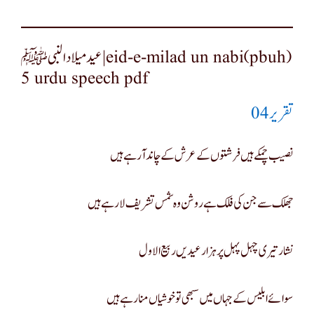
عید میلاد النبی ﷺ|eid-e-milad un nabi(pbuh)
5 urdu speech pdf
تقریر 04
نصیب چمکے ہیں فرشتوں کے عرش کے چاند آرہے ہیں
جھلک سے جن کی فلک ہے روشن وہ شمس تشریف لا رہے ہیں
نشار تیری چہل پہل پر ہزار عیدیں ربیع الاول
سوائے ابلیس کے جہاں میں سبھی تو خوشیاں منا رہے ہیں