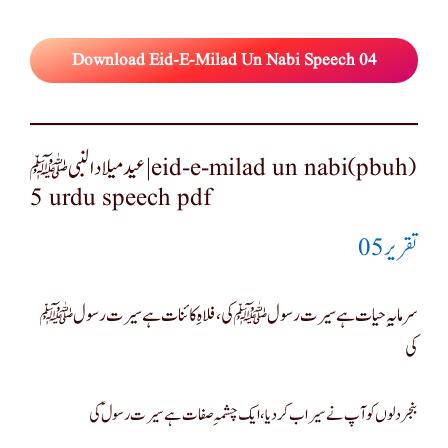
Download Eid-E-Milad Un Nabi Speech 04
عید میلاد النبی ﷺ|eid-e-milad un nabi(pbuh)
5 urdu speech pdf
تقریر 05
سرمایہِ حیات ہے سیرت رسولﷺ کی، فلاہِ کائنات ہے سیرت رسولﷺ
کی
بنجر دلوں کو آپ نےسیراب کر دیا ، ایک چشمہِ صفات ہے سیرت رسولؑ کی