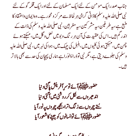
جناب صدر ایک مومن کے لئے ایک مسلمان کے لئے اور ایک قلمہ گو کے لئے
نبی صلی اللہ علیہ وسلم کا ذاتی گرامی ہر لحاظ سے مرکز و محور ہے۔ وہ ایمان و اعتقاد کا
منبع ہے، یہ طرفین ،یہ مشرکین ،یہ مغربین ،نبی صلی اللہ علیہ وسلم کی ذات کے
اندر گم ہیں۔ اس کی عقیدت کی آن ہر رنگ و بومیں لعل و گل میں، مہکتے ہوئے
چمن میں، مہکتی ہوئی کلیوں میں ،بلبل کی چہک میں ،ہوا کی لہر میں، نبی صلی اللہ علیہ
وسلم کی جلوے دیتی ہے، مگر نبی تو وَراءُ الوَرا ہے ہماری پہچان کی حد سے بھی بالاتر
ہیں۔
حضور ﷺ آئے تو سرِ آفرینش پا گئی دنیا
اندھیروں سے نکل کر روشنی میں آ گئی دنیا
سُتے چہروں سے زنگ اترا، بجھے چہروں پہ نور آیا
حضور ﷺ آئے تو انسانوں کو جینے کا شعور آیا