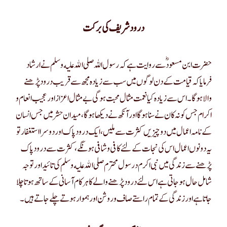
درود شریف کی برکت
حضرت ابن مسعودؓ سے روایت ہے کہ رسول اللہ صلى الله عليه وسلم نے ارشاد
فرمایا کہ قیامت کے دن لوگوں میں سب سے زیادہ مجھ سے قریب درود پڑھنے
والا ہو گا۔ اس سے زیادہ کیا نعمت مثال محبت ہوگی بے مثال اعزاز اور عجیب انعام و
اکرام جس کو نہ کان نے سنا ہوگا اور آنکھ نے دیکھا ہو گا، میدان حشر میں جس انسان
کے نامہ اعمال میں دو چیزیں کثرت سے ملیں، ایک درود پاک اور دوسرا استغفار تو
یہ دونوں اعمال اس کی نجات کے لئے کافی وشافی ہونگے ، کثرت سے درود پاک
پڑھنے سے زندگی میں نبی اکرم درسول محترم صلى الله عليه وسلم کی تائید اور توجہ
شامل حال ہو جاتی ہے اس لئے درود پڑھنے والے کا ہر کام آسانی کے ساتھ ہوتا چلا
جاتا ہے اور زندگی کے تمام راستے صاف و روشن اور ہموار ہوتے چلے جاتے ہیں۔