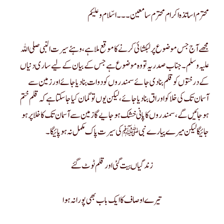
محترم اساتذہ اکرام محترم سامعین ۔۔۔اسّلام وعلیکم
مجھے آج جس موضوع پر لبکشائی کرنے کا موقع ملا ہے، وہئے سیرت النبی صلی اللہ
علیہ وسلم۔ جناب صدر یہ تو وہ موضوع ہے جس کے بیان کے لیے ساری دنیاں
کے درختوں کو قلم بنا دی جائے سمندروں کو دوات بنا دیا جائے اور زمین سے
آسمان تک کی خلا کو اوراق بنا دیا جائے، لیکن یوں تو گمان کیا جاسکتا ہے کہ قلم ختم
ہو جائیں گے ، سمندروں کا پانی خشک ہو جایے گا زمین سے آسمان تک کا خلا پر ہو
جائیگا لیکن میرے پیارے نبی ﷺ کی سیرت پاک مکمل نہ ہو پائیگا ۔
زندگیاں بیت گئی اور قلم ٹوٹ گئے
تیرے اوصاف کا ایک باب بھی پورا نہ ہوا