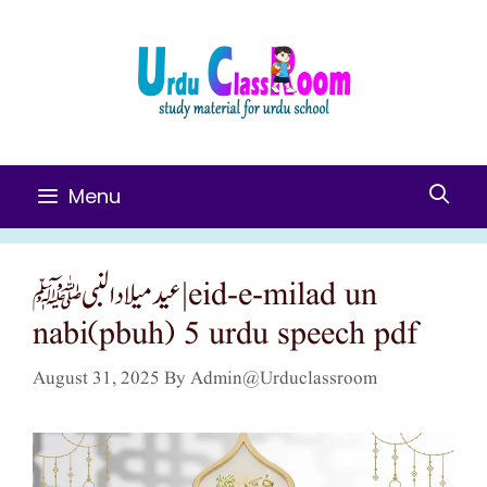
Skip
To
Content
Menu
عید میلاد النبی ﷺ|eid-e-milad un
nabi(pbuh) 5 urdu speech pdf
August 31, 2025
By
Admin@urduclassroom