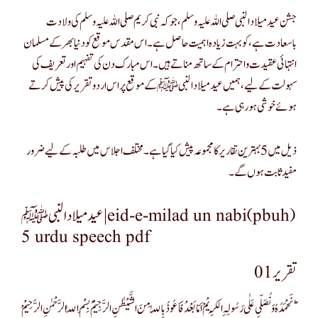
جشن عید میلاد النبی صلی اللہ علیہ وسلم، جو کہ نبی کریم صلی اللہ علیہ وسلم کی ولادت
باسعادت ہے، کو بہت زیادہ اہمیت حاصل ہے۔ اس مقدس موقع کو دنیا بھر کے مسلمان
انتہائی عقیدت و احترام کے ساتھ مناتے ہیں۔ اس مبارک دن کی تفہیم اور تعریف کی
سہولت کے لیے، ہمیں عید میلاد النبیﷺ کے موقع پر اس اردو تقریر کی پیش کرتے
ہوئے خوشی ہو رہی ہے۔
ذیل میں 5 بہترین تقاریر کا مجموعہ پیش کیا گیا ہے۔ مختلف اجلاس میں طلبہ کے لیے ضرور
مفید ثابت ہوں گے۔
عید میلاد النبی ﷺ|eid-e-milad un nabi(pbuh)
5 urdu speech pdf
تقریر 01
نَحْمَدُہُ وَ نُصَلّیِ عَلٰی رَسُولِہِ الْکَرِیْمْ اَمّا بَعْدْفَاَعُوذُ بِاللّٰہِ مِنَ الشَّیْطٰنِ الرَّجِیْم ْ بِسْمِ اللّٰہ الرَّحْمٰنِ الرَّحِیْمْ ؕ