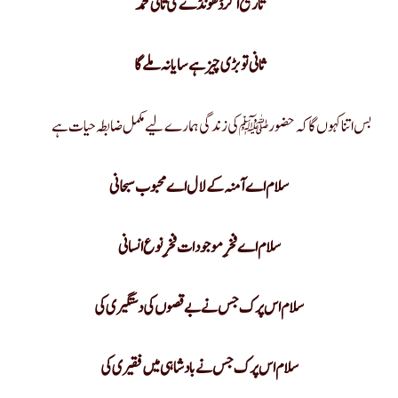
تاریخ اگر ڈھونڈے گی ثانی محمد
ثانی تو بڑی چیز ہے سایا نہ ملے گا
بس اتنا کہوں گا کہ حضور ﷺ کی زندگی ہمارے لیے مکمل ضابطہ حیات ہے
سلام اس پرک جس نے بے قصوں کی دستگیری کی
سلام اس پرک جس نے بادشاہی میں فقیری کی