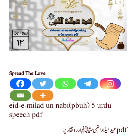
Spread The Love
eid-e-milad un nabi(pbuh) 5 urdu
speech pdf
عید میلاد النبی ﷺ اردو تقاریر pdf