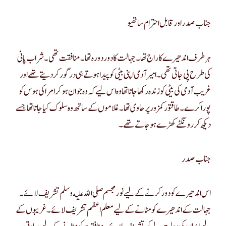
جناب صدر اور قابل احترام ساتھیو
ہر طرف اندھیرے کا راج تھا۔ جہالت کا دور دورہ تھا۔ منافقت تھی۔ شراب پانی
کی طرح پی جاتی تھی۔ امیر آدمی اپنی بیٹی کو پیدا ہوتے ہی درگور کر دیتے تھے اور
غریب آدمی کی بیٹی کو زندہ رکھا جاتا تھا وہ اس لیے کہ وہ جوان ہو کر امرا کی ہوس کو
پورا کرے۔ طاقتور کمزور پر حاوی تھا۔ غلاموں کے ساتھ وہ سلوک کیا جاتا تھا جسے
دیکھ کر رونگٹے کھڑے ہو جاتے تھے ۔
جناب صدر
اس اندھیرے کو دور کرنے کے لیے نور مجسم صلى الله عليه وسلم تشریف لائے۔
جہالت کے اندھیرے کو مٹانے کے لیے معلم اعظم تشریف لائے۔ غریبوں کے