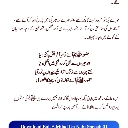
تھے۔
میرے نبی تو امن و محبت کا پیکر تھے، اندھیرے اور تاریکی میں چراغ بن کر آئے تھے،
گنہگاروں کی سلامتی بن کر آئے تھے، میرے نبی تو وہ شخص تھے جن کے دم سے دنیاں
کے کونے میں اجالا پھیلا ۔۔
حضور ﷺ آئے تو سرِ آفرینش پا گئی دنیا
اندھیروں سے نکل کر روشنی میں آ گئی دنیا
سُتے چہروں سے زنگ اترا، بجھے چہروں پہ نور آیا
حضور ﷺ آئے تو انسانوں کو جینے کا شعور آیا
اس دعا کے ساتھ میں اپنی جگہ لینا چاہوں گا کہ اللہ ہمیں پیارے نبی ﷺ کی سنتّوں پر
پورا پورا عمل کرنے والا بنائے ۔۔ آمین یا ربّ العالمین
Download Eid-E-Milad Un Nabi Speech 01