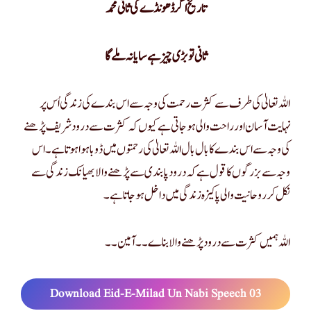
تاریخ اگر ڈھونڈے گی ثانی محمد
ثانی تو بڑی چیز ہے سایا نہ ملے گا
اللہ تعالیٰ کی طرف سے کثرت رحمت کی وجہ سے اس بندے کی زندگی اُس پر
نہایت آسان اور راحت والی ہو جاتی ہے کیوں کہ کثرت سے درود شریف پڑھنے
کی وجہ سے اس بندے کا بال بال اللہ تعالیٰ کی رحمتوں میں ڈوبا ہوا ہوتا ہے۔ اس
وجہ سے بزرگوں کا قول ہے کہ درود پابندی سے پڑھنے والا بھیا نک زندگی سے
نکل کر روحانیت والی پاکیزہ زندگی میں داخل ہو جاتا ہے۔
اللہ ہمیں کثرت سے درود پڑھنے والا بناے۔۔ آمین۔۔
Download Eid-E-Milad Un Nabi Speech 03