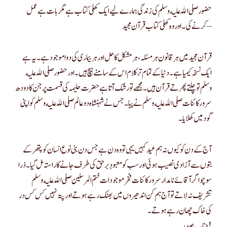
حضور صلى الله عليه وسلم کی زندگی ہمارے لیے ایک کھلی کتاب ہے مگر بات ہے عمل
کرنے کی۔ اور وہ کھلی کتاب قرآن مجید –
قرآن مجید میں ہر قانون ہر مسئلہ ، ہر مشکل کا حل اور ہر بیماری کی دوا موجود ہے۔ یہ ہے
ایک نسخہ کیمیا ہے۔ دنیا کے تمام تر کلام اس کے سامنے بیچ ہیں۔ اور حضور صلى الله عليه
وسلم تو چلتے پھرتے قرآن ہیں۔ مجھے تو رشک آتا ہے حضرت حلیمہ کی قسمت پر جن کا دودھ
سرور کائنات صلى الله عليه وسلم نے پیا۔ جس نے شہنشاہ دوعالم صلى الله عليه وسلم کو اپنی
گود میں کھلایا۔
آج کے دن کو کیوں نہ ہم عید کہیں یہی تو وہ دن ہے جس دن بنی نوع انسان کو پتھر کے
بتوں سے آزادی نصیب ہوئی اور سب کو معبودِ برحق کی طرف جانے کا راستہ مل گیا۔ ذرا
سوچو اگر آقائے نامدار سرور کائنات فخر موجودات ختم المرسلین صلى الله عليه وسلم
تشریف نہ لاتے تو آج ہم کن اندھیروں میں بھٹک رہے ہوتے اور پتہ نہیں کس کس در
کی خاک چھان رہے ہوتے۔
جناب صدر!