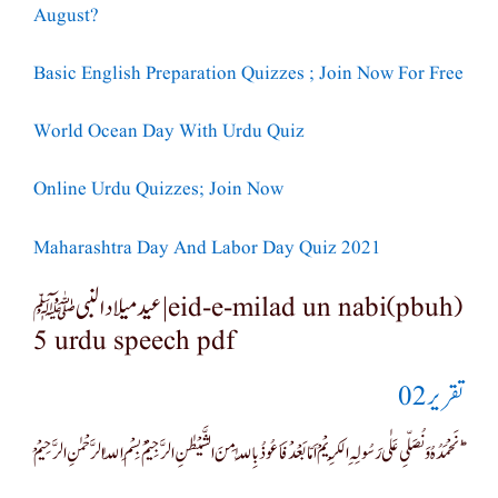
August?
Basic English Preparation Quizzes ; Join Now For Free
World Ocean Day With Urdu Quiz
Online Urdu Quizzes; Join Now
Maharashtra Day And Labor Day Quiz 2021
عید میلاد النبی ﷺ|eid-e-milad un nabi(pbuh)
5 urdu speech pdf
تقریر 02
نَحْمَدُہُ وَ نُصَلّیِ عَلٰی رَسُولِہِ الْکَرِیْمْ اَمّا بَعْدْفَاَعُوذُ بِاللّٰہِ مِنَ الشَّیْطٰنِ الرَّجِیْم ْ بِسْمِ اللّٰہ الرَّحْمٰنِ الرَّحِیْمْ ؕ