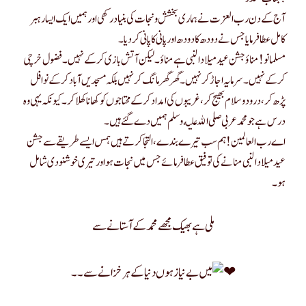
آج کے دن رب العزت نے ہماری بخشش و نجات کی بنیاد رکھی اور ہمیں ایک ایسا رہبر
کامل عطا فرمایا جس نے دودھ کا دودھ اور پانی کا پانی کر دیا۔
مسلمانو! مناؤ جشن عید میلاد النبی ہے مناؤ۔ لیکن آتش بازی کر کے نہیں۔ فضول خرچی
کر کے نہیں۔ سرمایہ اجاڑ کر نہیں۔ گھر گھر مانگ کر نہیں بلکہ مسجدیں آباد کر کے نوافل
پڑھ کر ، درود و سلام بھیج کر ، غریبوں کی امداد کر کے محتاجوں کو کھانا کھلا کر۔ کیونکہ یہی وہ
درس ہے جو محمد عربی صلى الله عليه وسلم ہمیں دے گئےہیں۔
اے رب العالمین ! ہم سب تیرے بندے ،التجا کرتے ہیں ہمس ایسے طریقے سے جشن
عید میلادالنبی منانے کی توفیق عطا فرمائے جس میں نجات ہو اور تیری خوشنودی شامل
ہو۔
ملی ہے بھیک مجھے محمد کے آستانے سے
میں بے نیاز ہوں دنیا کے ہر خزانے سے۔۔