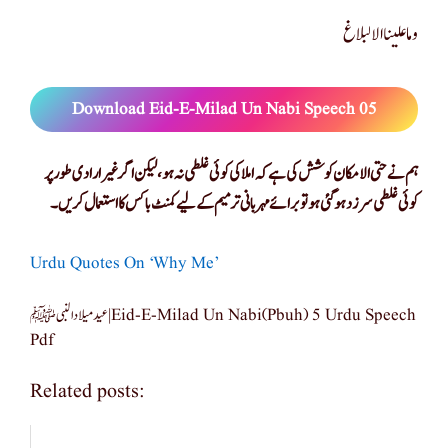
وما علینا الالبلاغ
Download Eid-E-Milad Un Nabi Speech 05
ہم نے حتی الامکان کوشش کی ہے کہ املا کی کوئی غلطی نہ ہو، لیکن اگر غیر ارادی طور پر
کوئی غلطی سرزد ہو گئی ہو تو برائے مہربانی ترمیم کے لیے کمنٹ باکس کا استعمال کریں۔
Urdu Quotes On ‘Why Me’
عید میلاد النبی ﷺ|eid-E-Milad Un Nabi(pbuh) 5 Urdu Speech
Pdf
Related posts: