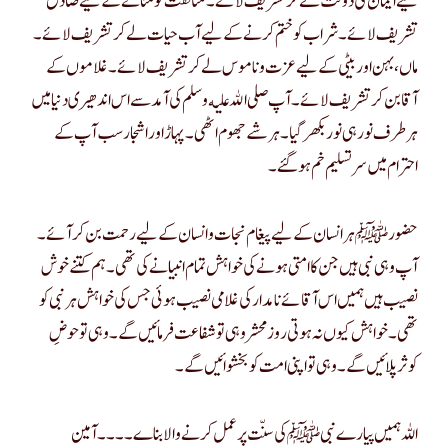
لیے ایمان کی دولت لے کر تشریف لائے۔ منافقت کو مٹانے کے لیے صادق
تشریف لائے۔ شراب کو ختم کرنے کے لیے آب حیات لے کر تشریف لائے۔
ماں ، بہن اور بیٹی کے لیے عزت و ناموس لے کر تشریف لائے۔ غلاموں کے
آقا بن کر تشریف لائے۔ آپ صلى الله عليه وسلم کی آمد سے اس اندھیری دنیا میں
ہر طرف نور ہی نور بکھر گیا۔ ہر شے جھوم اٹھی۔ پہاڑ اور اشجار سب آپ کے
احترام میں سرتسلیم خم ہو گئے۔
حضورﷺ ہر انسان کے لیے پیغام نجات و انسان کے لیے رحمت بن کر آئے۔
آپ وہی نبی ہیں جن کا امتی ہونے کی خواہش تمام انبیا نے کی تھی۔ ہم کتنے خوش
نصیب ہیں ہمیں اس آقائے نامدار کی غلامی نصیب ہوئی جس کی خواہش ہر نبی کو
تھی۔ خواہش کیوں نہ ہوتی روز محشر وہی تو شفاعت فرمائیں گے۔ وہی تو حوضِ
کوثر پلائیں گے۔ وہی تو اپنی امت کو بخشوا ئیں گے۔
اللہ ہمیں پیارے نبی ﷺ کی سنّت پر عمل کرنے والا بناے۔۔۔۔ آمین