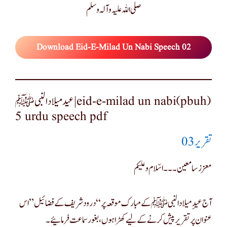
صلی اللہ علیہ وآلہ وسلم
Download Eid-E-Milad Un Nabi Speech 02
عید میلاد النبی ﷺ|eid-e-milad un nabi(pbuh)
5 urdu speech pdf
تقریر 03
معزز سامعین ۔۔۔اسّلام وعلیکم
آج عید ِمیلاد النبیﷺ کے مبارک موقعہ پر “درود شریف کے فضائیل” اس
عنوان پر تقریر پیش کرنے کے لیے کھڑا ہوں ،بغور سماعت فرمائیے۔