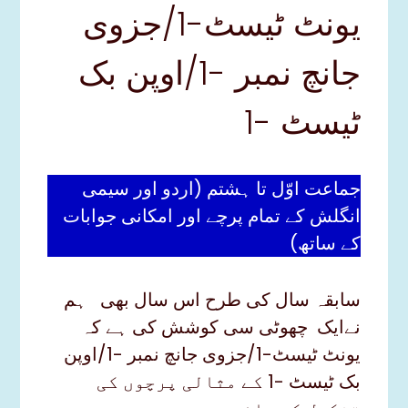
یونٹ ٹیسٹ-1/جزوی
جانچ نمبر -1/اوپن بک
ٹیسٹ -1
جماعت اوّل تا ہشتم (اردو اور سیمی
انگلش کے تمام پرچے اور امکانی جوابات
کے ساتھ)
سابقہ سال کی طرح اس سال بھی ہم
نےایک چھوٹی سی کوشش کی ہے کہ
یونٹ ٹیسٹ-1/جزوی جانچ نمبر -1/اوپن
بک ٹیسٹ -1 کے مثالی پرچوں کی