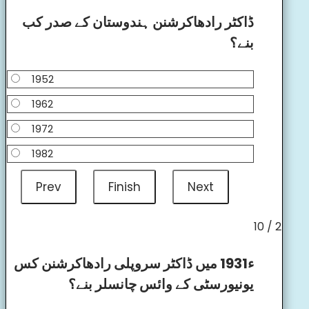
ڈاکٹر رادھاکرشنن ہندوستان کے صدر کب
بنے؟
1952
1962
1972
1982
2 / 10
ء1931 میں ڈاکٹر سروپلی رادھاکرشنن کس
یونیورسٹی کے وائس چانسلر بنے؟