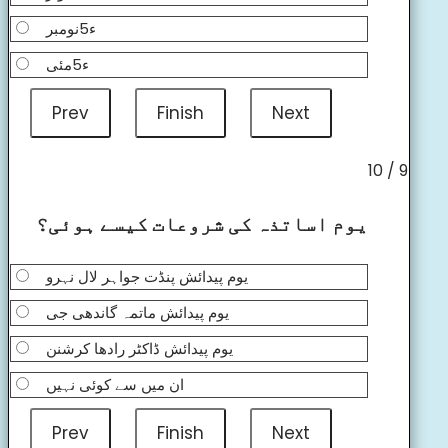
ء5نومبر
ء5مئی
9 / 10
یوم اساتذہ کی شروعات کیسے ہوئی؟
یوم پیدائش پنڈت جواہر لال نہرو
یوم پیدائش ماتمہ گاندھی جی
یوم پیدائش ڈاکٹر رادھا کرشنن
ان میں سے کوئی نہیں