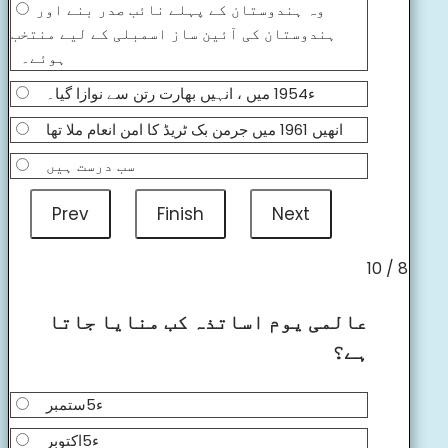
وہ ہندوستان کے پہلے نائب صدر بنے اور
ہندوستان کی آئین ساز اسمبلی کے لیے منتخب
ہوئے۔
ء1954 میں ، انہیں بھارت رتن سے نوازا گیا۔
انھیں 1961 میں جرمن بک ٹریڈ کا امن انعام ملا تھا
سب درست ہیں
8 / 10
عالمی یوم اساتذہ کب منایا جاتا
ہے؟
ء5ستمبر
ء5اکتوبر