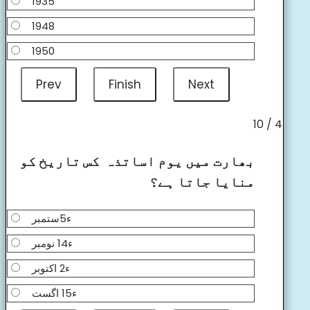
1935
1948
1950
4 / 10
بھارت میں یوم اساتذہ کس تاریخ کو
منایا جاتا ہے؟
ء5ستمبر
ء14 نومبر
ء2 اکتوبر
ء15 اگست