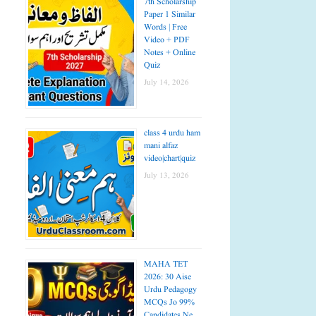
7th Scholarship
Paper 1 Similar
Words | Free
Video + PDF
Notes + Online
Quiz
July 14, 2026
class 4 urdu ham
mani alfaz
video|chart|quiz
July 13, 2026
MAHA TET
2026: 30 Aise
Urdu Pedagogy
MCQs Jo 99%
Candidates Ne