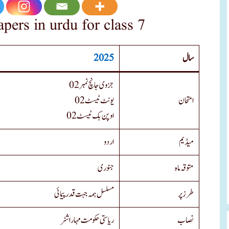
pers in urdu for class 7
2025
سال
جزوی جانچ نمبر 02
امتحان
یونٹ ٹیسٹ 02
اوپن بک ٹیسٹ 02
میڈیم
اردو
متوقہ ماہ
جنوری
طرز پر
مسلسل ہمہ جہت قدرپیمائی
نصاب
ریاستی حکومت مہاراشٹر