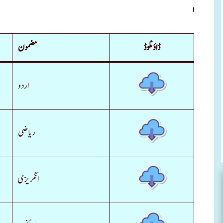
ا
ڈاؤنلوڈ
مضمون
اردو
ریاضی
انگریزی