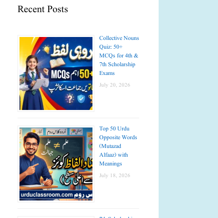
Recent Posts
Collective Nouns
Quiz: 50+
MCQs for 4th &
7th Scholarship
Exams
July 20, 2026
Top 50 Urdu
Opposite Words
(Mutazad
Alfaaz) with
Meanings
July 18, 2026