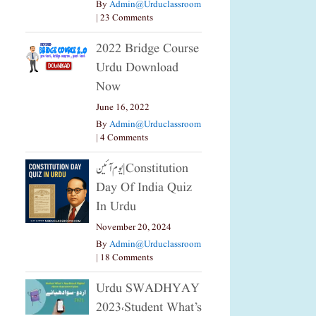
By
Admin@urduclassroom
|
23 Comments
2022 Bridge Course
Urdu Download
Now
June 16, 2022
By
Admin@urduclassroom
|
4 Comments
یوم آئین|constitution
Day Of India Quiz
In Urdu
November 20, 2024
By
Admin@urduclassroom
|
18 Comments
Urdu SWADHYAY
2023،Student What’s