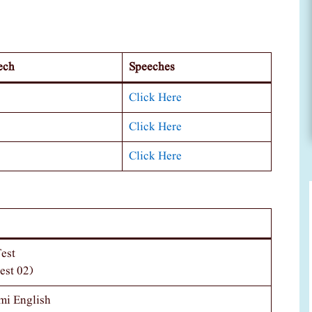
ech
Speeches
Click Here
Click Here
Click Here
est
est 02)
mi English