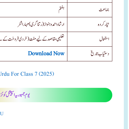
جماعت
ہفتم
تیار کردہ
ارشاد احمد وہنواڑ (رتناگری) مہاراشٹر
استعمال
تعلیمی مقاصد کے لیے مفت (خردی فروخت کے ل)
Download Now
دستیاب تاریخ
rdu For Class 7 (2025)
یوم جمہوریہ اسپیشل کوئز
DU