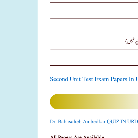
یے نہیں
Second Unit Test Exam Papers In U
Dr. Babasaheb Ambedkar QUIZ IN UR
All Papers Are Available