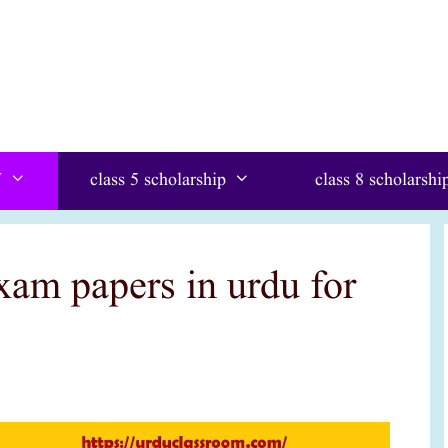
W
class 5 scholarship
class 8 scholarshi
exam papers in urdu for