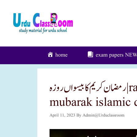
Skip
To
Content
home
exam papers
NE
رمضان کریم کا بیسواں روزہ|ramzan kareem; 20th roza
mubarak islamic 
April 11, 2023
By
Admin@urduclassroom