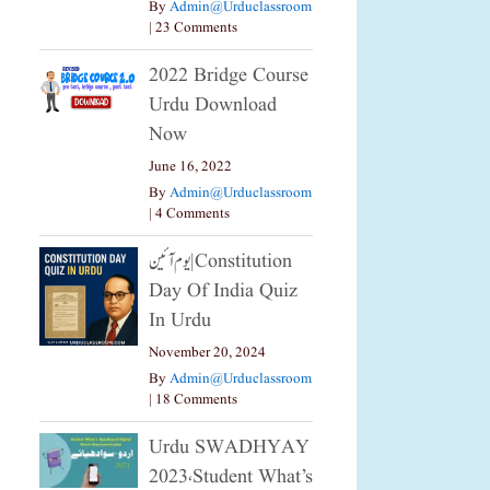
By
Admin@urduclassroom
|
23 Comments
2022 Bridge Course
Urdu Download
Now
June 16, 2022
By
Admin@urduclassroom
|
4 Comments
یوم آئین|constitution
Day Of India Quiz
In Urdu
November 20, 2024
By
Admin@urduclassroom
|
18 Comments
Urdu SWADHYAY
2023،Student What’s