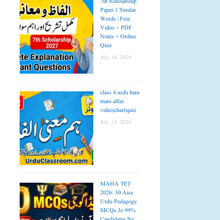
7th Scholarship
Paper 1 Similar
Words | Free
Video + PDF
Notes + Online
Quiz
July 14, 2026
class 4 urdu ham
mani alfaz
video|chart|quiz
July 13, 2026
MAHA TET
2026: 30 Aise
Urdu Pedagogy
MCQs Jo 99%
Candidates Ne