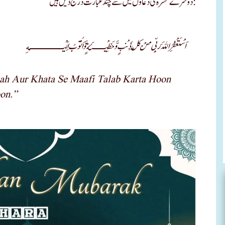
دوسرے عشرہ کی دعاوں میں سے چند عبارت درج ذیل ہیں:
اَسْتَغْفِرُ اللهَ رَبِّی مِنْ کُلِّ ذَنْبٍ وَّخَطِیْــــئَةٍ وَّاَتُوْبُ اِلَیْـــــــــــهِ
h Aur Khata Se Maafi Talab Karta Hoon
on.”