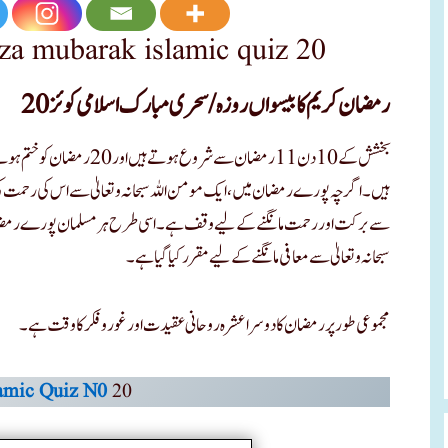
za mubarak islamic quiz 20
رمضان کریم کا بیسواں روزہ/سحری مبارک اسلامی کوئز 20
بخشش کے 10 دن 11 رمضان سے شرو
ہیں۔ اگرچہ پورے رمضان میں، ایک مومن اللہ سبحانہ و تعالیٰ سے اس کی رحمت کی دعا 
سے برکت اور رحمت مانگنے کے لیے وقف ہے۔ اسی طرح ہر مسلمان پورے رمضان میں
سبحانہ و تعالیٰ سے معافی مانگنے کے لیے مقرر کیا گیا ہے۔
مجموعی طور پر رمضان کا دوسرا عشرہ روحانی عقیدت اور غور و فکر کا وقت ہے۔
lamic Quiz N0
20