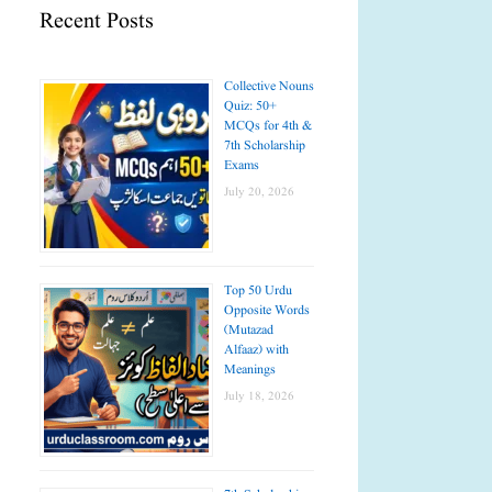
Recent Posts
Collective Nouns
Quiz: 50+
MCQs for 4th &
7th Scholarship
Exams
July 20, 2026
Top 50 Urdu
Opposite Words
(Mutazad
Alfaaz) with
Meanings
July 18, 2026