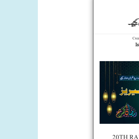
Cre
I
20TH R