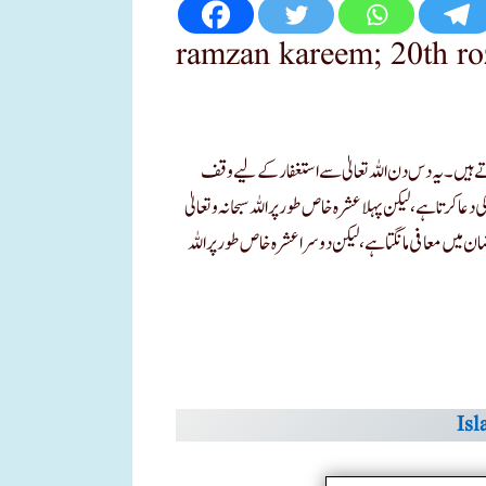
ramzan kareem; 20th ro
ع ہوتے ہیں اور 20 رمضان کو ختم ہوتے ہیں۔ یہ دس دن اللہ تعالیٰ سے استغفار کے لیے وقف
کرتا ہے، لیکن پہلا عشرہ خاص طور پر اللہ سبحانہ و تعالیٰ
 معافی مانگتا ہے، لیکن دوسرا عشرہ خاص طور پر اللہ
Is