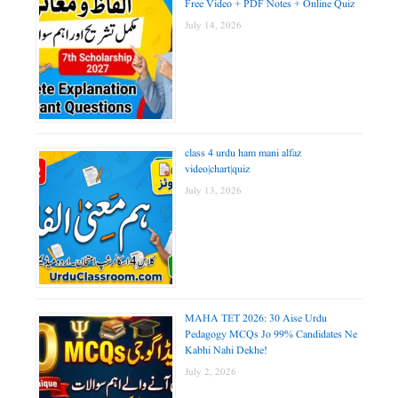
Free Video + PDF Notes + Online Quiz
July 14, 2026
class 4 urdu ham mani alfaz
video|chart|quiz
July 13, 2026
MAHA TET 2026: 30 Aise Urdu
Pedagogy MCQs Jo 99% Candidates Ne
Kabhi Nahi Dekhe!
July 2, 2026