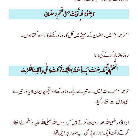
وَبِصَوْمِ غَدٍ نَّوَيْتُ مِنْ شَهْرِ رَمَضَانَ
ترجمہ: ’’میں رمضان کے مہینے میں کل کا روزہ رکھنے کا ارادہ رکھتا ہوں۔‘‘
روزہ افطار کرنے کی دعا
اَللّٰهُمَّ اِنِّيْ لَكَ صُمْتُ وَبِكَ اٰمَنْتُ وَعَلَيْكَ تَوَكَّلْتُ وَعَلٰي رِزْقِكَ اَفْطَرْتُ
ترجمہ: “اے اللہ! میں نے تیرے لیے روزہ رکھا اور تجھ پر ایمان لایا اور تیرے
ہی رزق سے افطار کیا۔
ابو داؤد رضی اللہ عنہ روایت کرتے ہیں کہ رسول اللہ صلی اللہ علیہ وسلم نے افطار
کرتے وقت ایک اور دعا پڑھی۔ یہ مندرجہ ذیل تھا۔