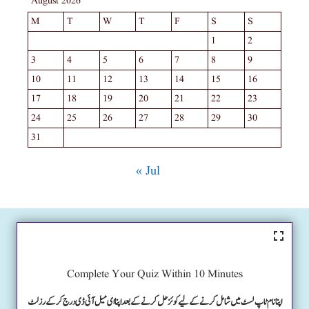
August 2026
M
T
W
T
F
S
S
1
2
3
4
5
6
7
8
9
10
11
12
13
14
15
16
17
18
19
20
21
22
23
24
25
26
27
28
29
30
31
« Jul
Complete Your Quiz Within 10 Minutes
اپنا نام ٹاپ لسٹ میں شامل کرنے کے لیے کوئز حل کرنے کے بعد اپنا ای میل آئی ڈی درج کرکے رزلٹ