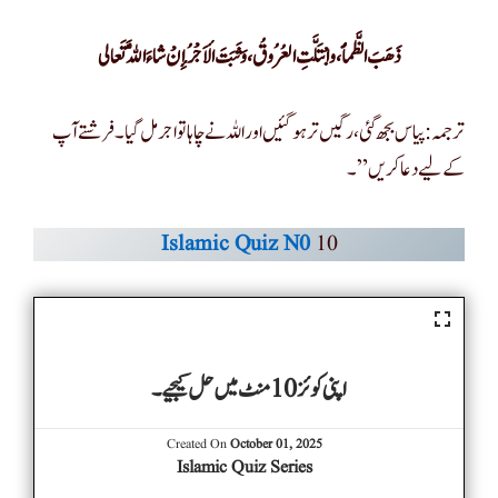
ذَهَبَ الظَّمأُ، وابْتَلَّتِ العُرُوقُ، وَثَبَتَ الأَجْرُ إِنْ شاءَ اللَّهُ تَعالى
ترجمہ: پیاس بجھ گئی، رگیں تر ہو گئیں اور اللہ نے چاہا تو اجر مل گیا۔فرشتے آپ
کے لیے دعا کریں”۔
Islamic Quiz N0
10
اپنی کوئز 10 منٹ میں حل کیجیے۔
Created On
October 01, 2025
Islamic Quiz Series