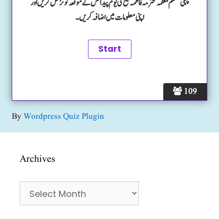
پہلی مسلم معلمہ محترمہ فاطمہ شیخ کی یوم پیدائش کے موقعہ کوئز حل کریں اور
اپنی معلومات میں اضافہ کریں۔
109
By
Wordpress Quiz Plugin
Archives
Archives