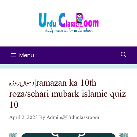
Skip
To
Content
Menu
دسواں روزہ|ramazan ka 10th
roza/sehari mubark islamic quiz
10
April 2, 2023
By
Admin@urduclassroom