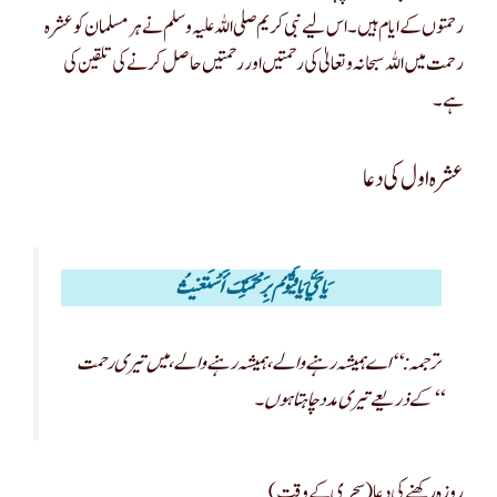
رحمتوں کے ایام ہیں۔ اس لیے نبی کریم صلی اللہ علیہ وسلم نے ہر مسلمان کو عشرہ
رحمت میں اللہ سبحانہ و تعالیٰ کی رحمتیں اور رحمتیں حاصل کرنے کی تلقین کی
ہے۔
عشرہ اول کی دعا
يَا حَيُّ يَا قَيُّومُ بِرَحْمَتِكَ أَسْتَغيثُ
ترجمہ: “اے ہمیشہ رہنے والے، ہمیشہ رہنے والے، میں تیری رحمت
کے ذریعے تیری مدد چاہتا ہوں۔‘‘
روزہ رکھنے کی دعا (سحری کے وقت)