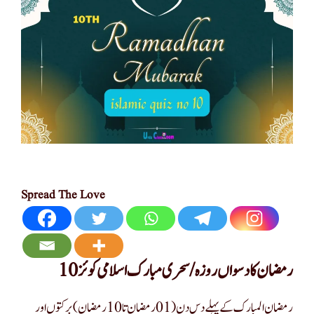
Spread The Love
رمضان کا دسواں روزہ/سحری مبارک اسلامی کوئز 10
رمضان المبارک کے پہلے دس دن (01 رمضان تا 10 رمضان) برکتوں اور