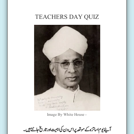
TEACHERS DAY QUIZ
Image By White House -
آئیے یوم اساتزہ کے موقعہ پر اس دن کی اہمیت اور تاریخ جانتے ہیں۔