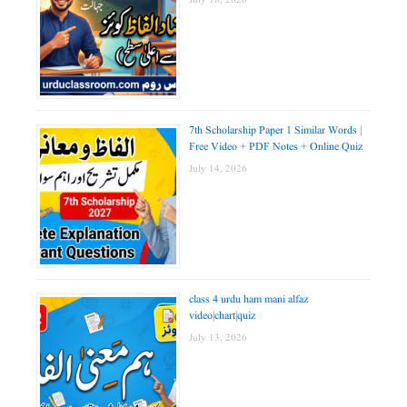
7th Scholarship Paper 1 Similar Words |
Free Video + PDF Notes + Online Quiz
July 14, 2026
class 4 urdu ham mani alfaz
video|chart|quiz
July 13, 2026