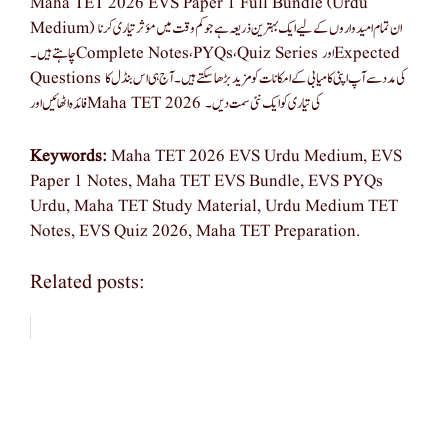
Maha TET 2026 EVS Paper 1 Full Bundle (Urdu
Medium) ان تمام امیدواروں کے لیے ایک بہترین ذریعہ ہے جو کم وقت میں مؤثر تیاری کرنا
چاہتے ہیں۔ Complete Notes، PYQs، Quiz Series اور Expected
Questions کی مدد سے آپ اپنی کامیابی کے امکانات کو مزید بڑھا سکتے ہیں۔ آج ہی اس بنڈل کا
فائدہ اٹھائیں اور Maha TET 2026 کی تیاری کو ایک نئی سمت دیں۔
Keywords:
Maha TET 2026 EVS Urdu Medium, EVS
Paper 1 Notes, Maha TET EVS Bundle, EVS PYQs
Urdu, Maha TET Study Material, Urdu Medium TET
Notes, EVS Quiz 2026, Maha TET Preparation.
Related posts: