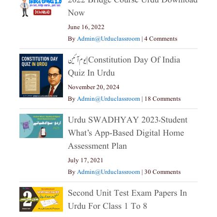
2022 Bridge Course Urdu Download
Now
June 16, 2022
By
Admin@urduclassroom
|
4 Comments
یوم آئین|constitution Day Of India
Quiz In Urdu
November 20, 2024
By
Admin@urduclassroom
|
18 Comments
Urdu SWADHYAY 2023،Student
What’s App-Based Digital Home
Assessment Plan
July 17, 2021
By
Admin@urduclassroom
|
30 Comments
Second Unit Test Exam Papers In
Urdu For Class 1 To 8