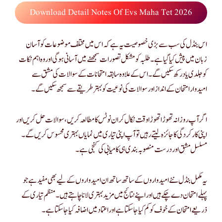
Download Detail Notes Of Evs Maha Tet 2026
اس بنڈل کی سب سے بڑی خصوصیت یہ ہے کہ اس میں مختلف موضوعات کو آسان
زبان میں پیش کیا گیا ہے۔ طلبہ کو مشکل تصورات سمجھنے میں آسانی ہوگی اور وہ اہم نکات
کو جلدی یاد رکھ سکیں گے۔ اس کے علاوہ سابقہ امتحانات کے سوالات کی مشق سے
امیدوار امتحان کے انداز اور سوالات کی نوعیت کو بہتر طریقے سے سمجھ سکیں گے۔
اگر آپ روزانہ تھوڑا تھوڑا وقت نکال کر ان نوٹس کا مطالعہ کریں، سوالات حل کریں اور
اپنی کارکردگی کا جائزہ لیتے رہیں تو آپ اپنی تیاری میں نمایاں بہتری محسوس کریں گے۔
مسلسل مشق اور درست منصوبہ بندی ہی کامیابی کی کنجی ہے۔
یہ مکمل بنڈل نئے امیدواروں کے ساتھ ساتھ ان امیدواروں کے لیے بھی مفید ہے جو
پہلے امتحان دے چکے ہیں اور اپنے نتائج میں مزید بہتری لانا چاہتے ہیں۔ منظم تیاری کے
ذریعے امتحان کے خوف کو کم کیا جا سکتا ہے اور اعتماد میں اضافہ کیا جا سکتا ہے۔