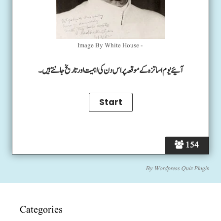
Image By White House -
آئیے یوم اساتزہ کے موقعہ پر اس دن کی اہمیت اور تاریخ جانتے ہیں۔
154
By
Wordpress Quiz Plugin
Categories