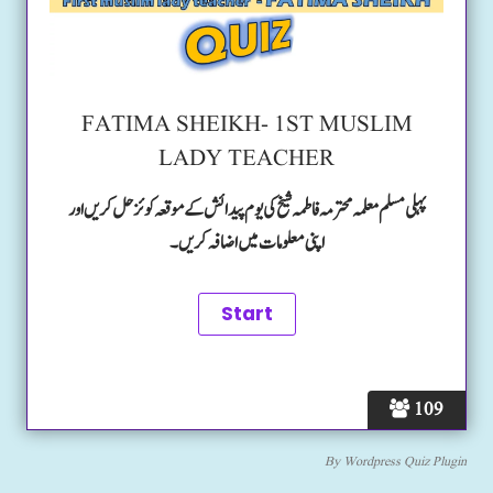
FATIMA SHEIKH- 1ST MUSLIM
LADY TEACHER
پہلی مسلم معلمہ محترمہ فاطمہ شیخ کی یوم پیدائش کے موقعہ کوئز حل کریں اور
اپنی معلومات میں اضافہ کریں۔
109
By
Wordpress Quiz Plugin