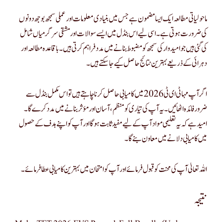
ماحولیاتی مطالعہ ایک ایسا مضمون ہے جس میں بنیادی معلومات اور عملی سمجھ بوجھ دونوں
کی ضرورت ہوتی ہے۔ اسی لیے اس بنڈل میں ایسے سوالات اور مشقی سرگرمیاں شامل
کی گئی ہیں جو امیدوار کی سمجھ کو مضبوط بنانے میں مدد فراہم کرتی ہیں۔ باقاعدہ مطالعہ اور
دہرائی کے ذریعے بہترین نتائج حاصل کیے جا سکتے ہیں۔
اگر آپ مہا ٹی ای ٹی 2026 میں کامیابی حاصل کرنا چاہتے ہیں تو اس مکمل بنڈل سے
ضرور فائدہ اٹھائیں۔ یہ آپ کی تیاری کو منظم، آسان اور مؤثر بنانے میں مدد کرے گا۔
امید ہے کہ یہ تعلیمی مواد آپ کے لیے مفید ثابت ہوگا اور آپ کو اپنے ہدف کے حصول
میں کامیابی دلانے میں معاون بنے گا۔
اللہ تعالیٰ آپ کی محنت کو قبول فرمائے اور آپ کو امتحان میں بہترین کامیابی عطا فرمائے۔
نتیجہ