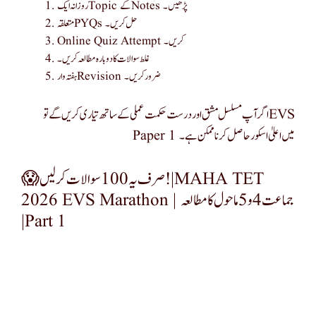
روزانہ ایک Topic کے Notes پڑھیں۔
متعلقہ PYQs حل کریں۔
Online Quiz Attempt کریں۔
غلط سوالات کا دوبارہ مطالعہ کریں۔
ہفتہ وار Revision ضرور کریں۔
اگر آپ مسلسل مشق اور درست حکمت عملی کے ساتھ تیاری کریں گے تو EVS
Paper 1 میں اعلیٰ اسکور حاصل کرنا ممکن ہے۔
😱 صرف یہ 100 سوالات کر لیں! | MAHA TET
2026 EVS Marathon | جماعت 4 و 5 ماحول کا مطالعہ
| Part 1