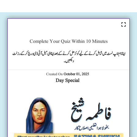
Complete Your Quiz Within 10 Minutes
اپنا نام ٹاپ لسٹ میں شامل کرنے کے لیے کوئز حل کرنے کے بعد اپنا ای میل آئی ڈی درج کرکے رزلٹ
دیکھیں۔
Created On
October 01, 2025
Day Special