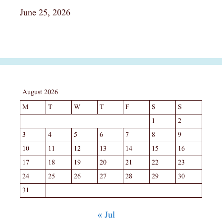
Date
June 25, 2026
August 2026
M
T
W
T
F
S
S
1
2
3
4
5
6
7
8
9
10
11
12
13
14
15
16
17
18
19
20
21
22
23
24
25
26
27
28
29
30
31
« Jul