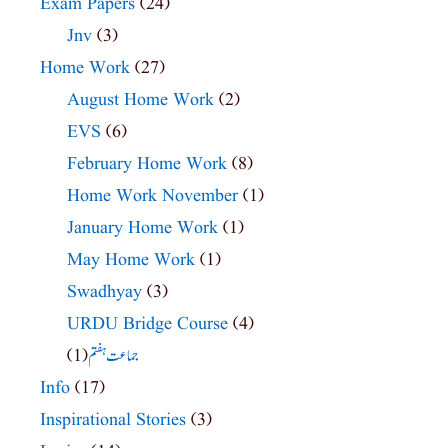
Exam Papers
(24)
Jnv
(3)
Home Work
(27)
August Home Work
(2)
EVS
(6)
February Home Work
(8)
Home Work November
(1)
January Home Work
(1)
May Home Work
(1)
Swadhyay
(3)
URDU Bridge Course
(4)
(1)
جماعت ہفتم
Info
(17)
Inspirational Stories
(3)