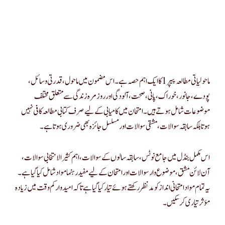
ماحولیاتی مطالعہ پیپر 1 کا ایک اہم حصہ ہے۔ اس مضمون میں ماحول، قدرتی وسائل،
پودے، جانور، خوراک، پانی، صحت، آلودگی اور روزمرہ زندگی سے متعلق مختلف
موضوعات شامل ہوتے ہیں۔ امتحان میں کامیابی کے لیے صرف کتابی مطالعہ کافی نہیں
ہوتا بلکہ سابقہ سوالات، مشقی سوالات اور مسلسل جائزہ بھی ضروری ہوتا ہے۔
اس مکمل بنڈل میں جامع نوٹس، سابقہ سالوں کے سوالات، اہم کثیر الانتخابی سوالات،
آن لائن مشق، موضوع وار سوالات اور امتحان کے لیے مفید رہنما مواد شامل کیا گیا ہے۔
یہ تمام مواد امتحانی انداز کو مدنظر رکھتے ہوئے تیار کیا گیا ہے تاکہ امیدوار کم وقت میں زیادہ
مؤثر تیاری کر سکیں۔