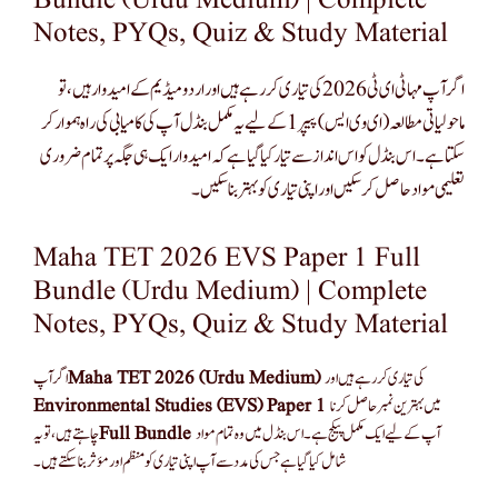
Bundle (Urdu Medium) | Complete
Notes, PYQs, Quiz & Study Material
اگر آپ مہا ٹی ای ٹی 2026 کی تیاری کر رہے ہیں اور اردو میڈیم کے امیدوار ہیں، تو
ماحولیاتی مطالعہ (ای وی ایس) پیپر 1 کے لیے یہ مکمل بنڈل آپ کی کامیابی کی راہ ہموار کر
سکتا ہے۔ اس بنڈل کو اس انداز سے تیار کیا گیا ہے کہ امیدوار ایک ہی جگہ پر تمام ضروری
تعلیمی مواد حاصل کر سکیں اور اپنی تیاری کو بہتر بنا سکیں۔
Maha TET 2026 EVS Paper 1 Full
Bundle (Urdu Medium) | Complete
Notes, PYQs, Quiz & Study Material
Maha TET 2026 (Urdu Medium)
کی تیاری کر رہے ہیں اور
Environmental Studies (EVS) Paper 1
میں بہترین نمبر حاصل کرنا
Full Bundle
آپ کے لیے ایک مکمل پیکج ہے۔ اس بنڈل میں وہ تمام مواد
شامل کیا گیا ہے جس کی مدد سے آپ اپنی تیاری کو منظم اور مؤثر بنا سکتے ہیں۔