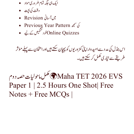
ایک ہی جگہ تمام ضروری مواد
وقت کی بچت
Revision میں آسانی
Previous Year Pattern کی سمجھ
خود تشخیص کے لیے Online Quizzes
اس بنڈل کی مدد سے امیدوار اپنی کمزوریوں کو پہچان سکتے ہیں اور امتحان سے پہلے مؤثر
طریقے سے تیاری مکمل کر سکتے ہیں۔
مکمل ماحولیات حصہ دوم 🌍 Maha TET 2026 EVS
Paper 1 | 2.5 Hours One Shot| Free
Notes + Free MCQs |