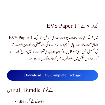
EVS Paper 1 کیوں اہم ہے؟
EVS Paper 1 میں عموماً ماحولیات، نباتات، حیوانات، قدرتی وسائل، آلودگی،
انسانی صحت، خوراک، پانی، تعلیم اور روزمرہ زندگی سے متعلق سوالات پوچھے جاتے
ہیں۔ اگر امیدوار بنیادی تصورات کو اچھی طرح سمجھ لے اور PYQs کی مسلسل مشق
کرے تو اس سیکشن میں اچھے نمبر حاصل کرنا نسبتاً آسان ہو جاتا ہے۔
Download EVS Complete Package
اس Full Bundle کے فوائد
امتحان کے لیے مکمل رہنمائی