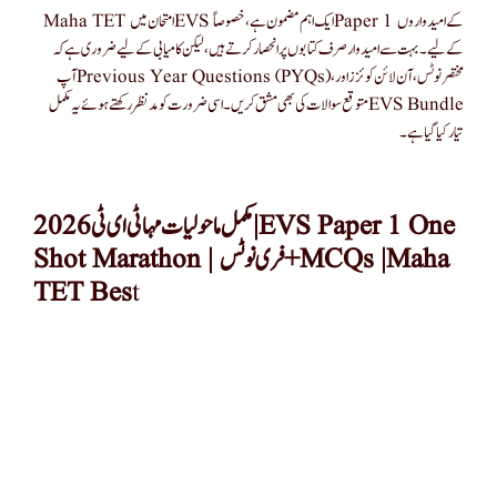
Maha TET امتحان میں EVS ایک اہم مضمون ہے، خصوصاً Paper 1 کے امیدواروں
کے لیے۔ بہت سے امیدوار صرف کتابوں پر انحصار کرتے ہیں، لیکن کامیابی کے لیے ضروری ہے کہ
آپ Previous Year Questions (PYQs)، مختصر نوٹس، آن لائن کوئزز اور
متوقع سوالات کی بھی مشق کریں۔ اسی ضرورت کو مدنظر رکھتے ہوئے یہ مکمل EVS Bundle
تیار کیا گیا ہے۔
مکمل ماحولیات مہا ٹی ای ٹی 2026 | EVS Paper 1 One
Shot Marathon | فری نوٹس + MCQs |Maha
TET Bes
t