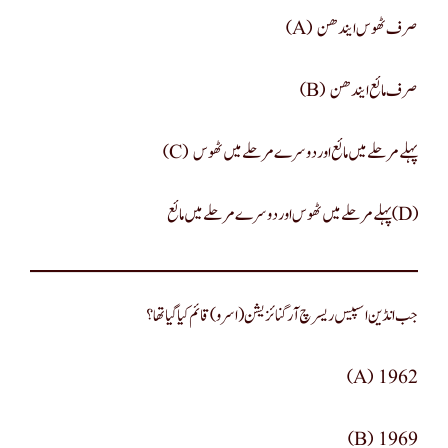
(a) صرف ٹھوس ایندھن
(b) صرف مائع ایندھن
(c) پہلے مرحلے میں مائع اور دوسرے مرحلے میں ٹھوس
پہلے مرحلے میں ٹھوس اور دوسرے مرحلے میں مائع(d)
جب انڈین اسپیس ریسرچ آرگنائزیشن (اسرو) قائم کیا گیا تھا؟
(a) 1962
(b) 1969