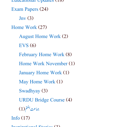
Educational Updates
(18)
Exam Papers
(24)
Jnv
(3)
Home Work
(27)
August Home Work
(2)
EVS
(6)
February Home Work
(8)
Home Work November
(1)
January Home Work
(1)
May Home Work
(1)
Swadhyay
(3)
URDU Bridge Course
(4)
(1)
جماعت ہفتم
Info
(17)