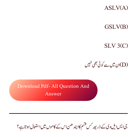
ASLV(a)
GSLV(b)
SLV 3(c)
ان میں سے کوئی بھی نہیں(d)
Download Pdf- All Question And
Answer
جی ایس ایل وی کے ذریعہ کس قسم کا ایندھن اس کے کاموں میں استعمال ہوتا ہے؟