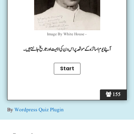
Image By White House -
آئیے یوم اساتزہ کے موقعہ پر اس دن کی اہمیت اور تاریخ جانتے ہیں۔
155
By
Wordpress Quiz Plugin