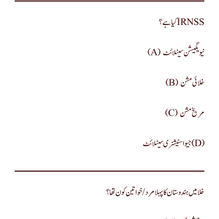
کیا ہے؟IRNSS
(a) نیویگیشن سیٹلائٹ
(b) خلائی مشن
(c) مریخ مشن
جیو اسٹیشنری سیٹلائٹ(d)
خلا میں ہندوستان کا پہلا مرد/خواتین کون تھا؟