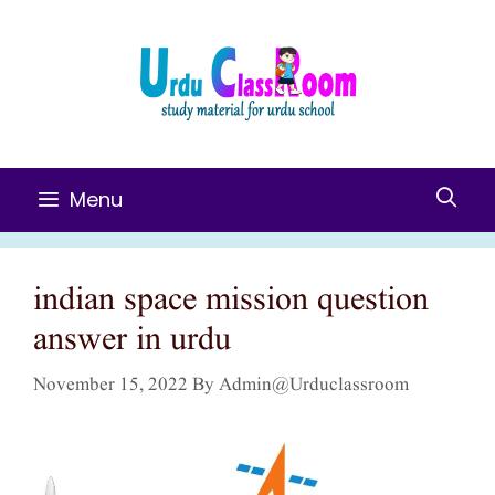
Skip
To
Content
Menu
indian space mission question
answer in urdu
November 15, 2022
By
Admin@urduclassroom