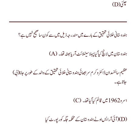
(d)چنئی
ہندوستانی خلائی تحقیق کے بارے میں مندرجہ ذیل میں سے کون سا صحیح نہیں ہے؟
(a) ہندوستان میں لانچ کیا گیا پہلا سیٹلائٹ آریا بھٹہ تھا۔
(بی) عظیم سائنسدان ڈاکٹر وکرم سرابھائی ہندوستانی خلائی تحقیق کے والد کے طور پر جانا
جاتا ہے۔
(c) اسرو 1962 میں قائم کیا گیا تھا۔
آئی آر ایس او نے ہندوستان کے محکمہ جگہ کو رپورٹ کیا)(d)