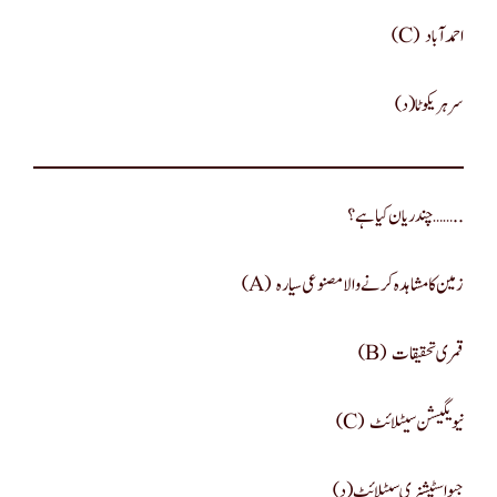
(c) احمد آباد
(د) سرہریکوٹا
چندریان کیا ہے؟…… ..
(a) زمین کا مشاہدہ کرنے والا مصنوعی سیارہ
(b) قمری تحقیقات
(c) نیویگیشن سیٹلائٹ
(د) جیو اسٹیشنری سیٹلائٹ