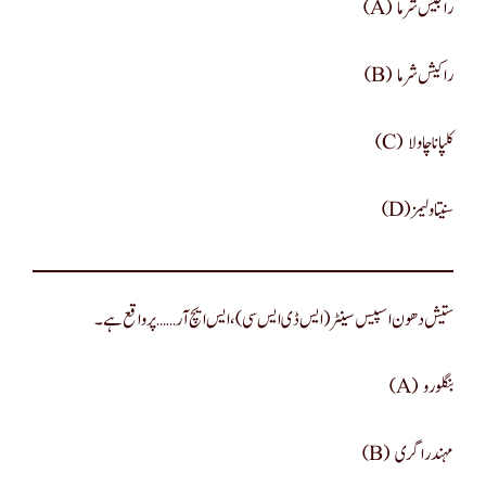
(a) راجیش شرما
(b) راکیش شرما
(c) کلپانا چاولا
(d)سنیتا ولیمز
ستیش دھون اسپیس سینٹر (ایس ڈی ایس سی) ، ایس ایچ آر …… پر واقع ہے۔
(a) بنگلورو
(b) مہندراگری