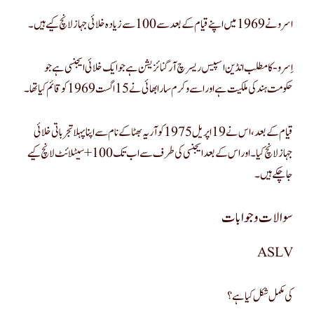
اسرو نے 1969 میں اپنے قیام کے بعد سے 100 سے زیادہ خلائی جہاز لانچ کیے ہیں۔
اِسرو-کا مطلب انڈین اسپیس ریسرچ آرگنائزیشن ہے جو ایک خلائی ایجنسی ہے جو
حکومت ہند کی ملکیت ہے اور اسے وکرم سارا بھائی نے 15 اگست 1969 کو قائم کیا تھا۔
قیام کے بعد، اس نے 19 اپریل 1975 کو آریہ بھٹا کے نام سے اپنا پہلا تجرباتی خلائی
جہاز لانچ کیا۔ اور اس کے بعد ایجنسی کی طرف سے اب تک 100+ سیٹلائٹ لانچ کیے
جا چکے ہیں۔
سوالات و جوابات
ASLV
کی مکمل شکل کیا ہے؟