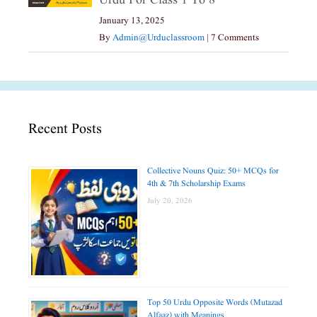
Urdu For Class 1 To 8
January 13, 2025
By
Admin@urduclassroom
|
7 Comments
Recent Posts
Collective Nouns Quiz: 50+ MCQs for
4th & 7th Scholarship Exams
July 20, 2026
Top 50 Urdu Opposite Words (Mutazad
Alfaaz) with Meanings