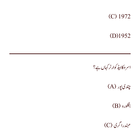
(c) 1972
(d)1952
اسرو کا ہیڈکوارٹر کہاں ہے؟
(a) چندی پور
(b) بنگلورو
(c) مہندراگری