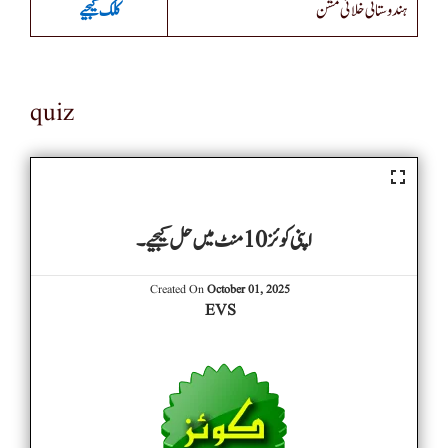
ہندوستانی خلائی مشن
کلک کیجیے
quiz
اپنی کوئز 10 منٹ میں حل کیجیے۔
Created On
October 01, 2025
EVS