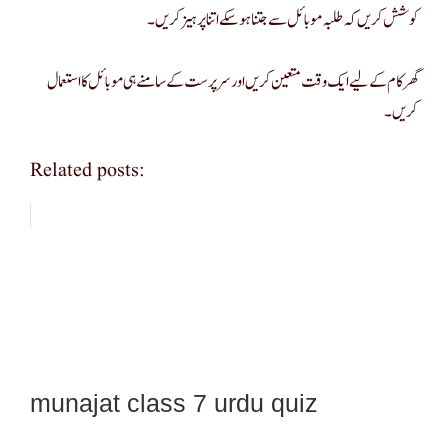
کوشش کریں کہ طلبہ موبائل سے جتنا ہو سکے اتنا پرہیز کریں۔
گھر کام کے لیے ایک وقت متعین کریں اور سرپرست کے سامنے ہی موبائل کا استعما ل
کریں۔
Related posts:
munajat class 7 urdu quiz