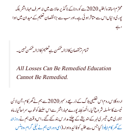
محترم اساتذہ /طلبہ 2020 سے کورونا کے نا گذیر حالات میں نہ صرف مہاراشٹر بلکہ
پوری دنیاں اس سے متاثر ہوئی ہے ۔ اور سب سے بڑا نقصان تعلیم کے میدان میں ہوا
ہے،
تمام ترنقصان کا ازالہ ممکن ہے تعلیم کا ازالہ ممکن نہیں ۔
All Losses Can Be Remedied Education
Cannot Be Remedied.
اردو کلاس روم اس تعلیمی بلاگ کے ذریعے دسمبر 2020سے ہم نے گھر کام ،آن لائن
ٹیسٹ کا سلسلہ شروع کیا ۔ الحمدُلِللہ پورے مہاراشٹر سے اس سلسلے کو خوب سراحا گیا ۔ ماہ
جنوری میں تیسری لہر کے اندیشے کے چلتے مدارس بند کئے گئے ۔اس وقت ہم نے
روزانہ
کے گھر کام اپلوڈ
کیا جس سے طلبہ کو فائیدہ ہوا ۔ (
اسی دوران ہم نے ٹیلی گرام ،واہٹس