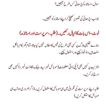
سوال-اساتذہ کو پڑھائی کس طرح بھیجیں؟
جواب- پڑھائی کی تصویر کھینچ کر اپنے اساتذہ کو بھیجیں۔
نوٹ- اس بات کا خیال رکھیں۔( طلبہ ،سر پرست اور اساتذہ)
ہمارے تعلیمی بلاگ پر کسی بھی طرح کی فیس کا مطالبہ نہیں کیا جاتا ، تمام گھر کام بالکل
مفت ہیں داؤنلوڈ کیجیے اور استعمال کیجیے۔
انٹر نیٹ پر کہیں بھی آپکی ذاتی معلومات ( موبائل نمبر ، پتہ ، بینک اکاؤنٹ نمبر ،) کہیں بھی
درج نہ کریں ۔
طلبہ اپنے سر پرست کی نگرانی میں ہی موبائل کا استعمال کریں ۔( اگر ضروری ہو تب ہی
موبائل کا استعل کریں )