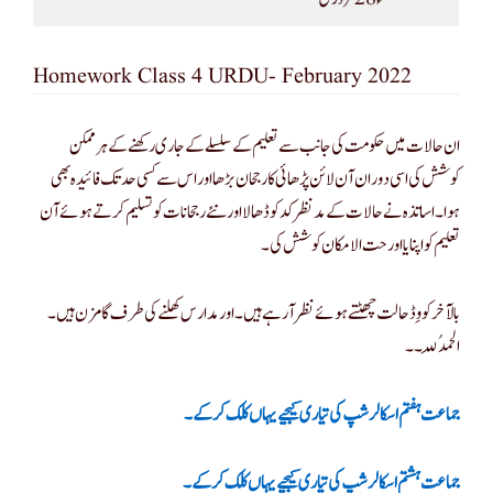
Homework Class 4 URDU- February 2022
ان حالات میں حکومت کی جانب سے تعلیم کے سلسلے کے جاری رکھنے کے ہر ممکن
کوشش کی اسی دوران آن لائن پڑھائی کا رجحان بڑھا اور اس سے کسی حد تک فائیدہ بھی
ہوا۔اساتذہ نے حالات کے مد نظر کد کو ڈھالا اور نئے رجحانات کو تسلیم کرتے ہوئے آن
تعلیم کواپنایا اور حت الامکان کوشش کی ۔
بالآخر کووِڈ حالت چھٹتے ہوئے نظر آ رہے ہیں ۔ اور مدارس کھلنے کی طرف گامزن ہیں ۔
الحمدُلِلہ۔۔
جماعت ہفتم اسکالر شپ کی تیاری کیجیے یہاں کلک کرکے۔
جماعت ہشتم اسکالر شپ کی تیاری کیجیے یہاں کلک کرکے۔