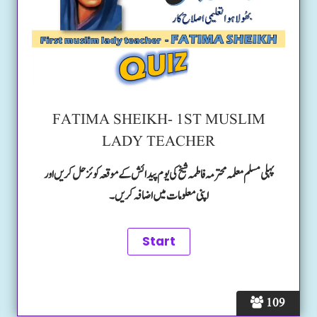
FATIMA SHEIKH- 1ST MUSLIM
LADY TEACHER
پہلی مسلم معلمہ محترمہ فاطمہ شیخ کی یوم پیدائش کے موقعہ کوئز حل کریں اور
اپنی معلومات میں اضافہ کریں۔
109