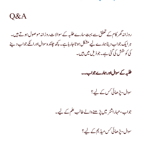
Q&A
روزانہ گھر کام کے تعلق سے بہت سارے طلبہ کے سوالات روزانہ موصول ہوتے ہیں ۔
ہر ایک جواب دینا ہمارے لیے مشکل ہوتا جا رہا ہے ۔ کچھ چنندہ سوال اورانکے جواب دینے
کی کوشش کی گئی ہے۔ جو ذیل میں ہیں۔
طلبہ کے سوال اور ہمارے جواب۔۔
سوال-پڑھائی کس کے لیے؟
جواب- مہاراشٹر میں پڑھنے والے طالب علم کے لیے۔
سوال-پڑھائی کس میڈیم کےلیے؟