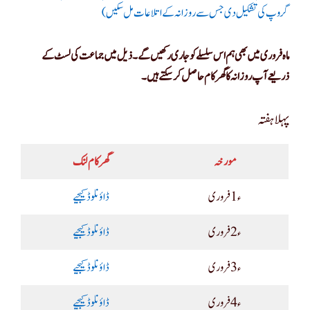
گروپ کی تشکیل دی جس سے روزانہ کے اتلاعات مل سکیں )
ماہ فروری میں بھی ہم اس سلسلے کو جاری رکھیں گے۔ذیل میں جماعت کی لسٹ کے
ذریعے آپ روزانہ کا گھر کام حاصل کر سکتے ہیں ۔
پہلا ہفتہ
مورخہ
گھر کام لنک
ء1 فروری
ڈاؤنلوڈ کیجیے
ء2 فروری
ڈاؤنلوڈ کیجیے
ء3 فروری
ڈاؤنلوڈ کیجیے
ء4 فروری
ڈاؤنلوڈ کیجیے