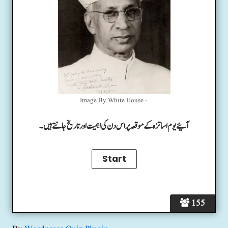
Image By White House -
آئیے یوم اساتزہ کے موقعہ پر اس دن کی اہمیت اور تاریخ جانتے ہیں۔
155