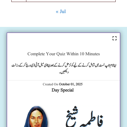
« Jul
Complete Your Quiz Within 10 Minutes
اپنا نام ٹاپ لسٹ میں شامل کرنے کے لیے کوئز حل کرنے کے بعد اپنا ای میل آئی ڈی درج کرکے رزلٹ
دیکھیں۔
Created On
October 01, 2025
Day Special