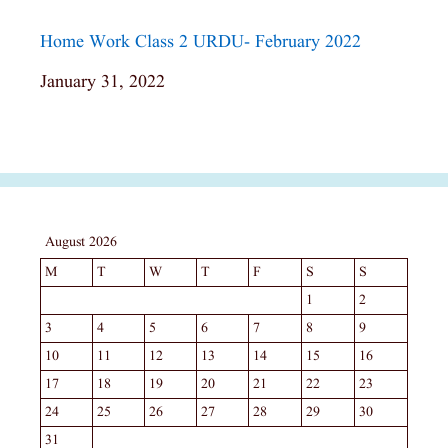
Home Work Class 2 URDU- February 2022
Date
January 31, 2022
August 2026
M
T
W
T
F
S
S
1
2
3
4
5
6
7
8
9
10
11
12
13
14
15
16
17
18
19
20
21
22
23
24
25
26
27
28
29
30
31