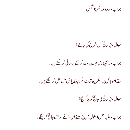
جواب- اردو اور سیمی انگلش
سوال- پڑھائی کس طرح کی جائے؟
جواب- 1)پی ڈی ایف پرنٹ کرکے پڑھائی کر سکتے ہیں۔
ء2)موبائل پر اسکرین شاٹ لیکر اپنی بیاض میں حل کر سکتے ہیں۔
سوال- پڑھائی کی جانچ کون کریگا؟
جواب- طلبہ جس اسکول میں پڑھتے ہیں ، انکے اساتذہ جانچ کرینگے۔