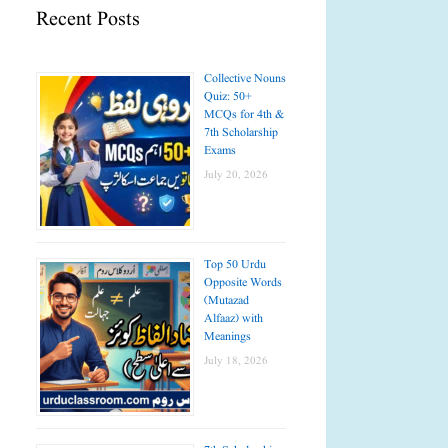
Recent Posts
Collective Nouns
Quiz: 50+
MCQs for 4th &
7th Scholarship
Exams
July 20, 2026
Top 50 Urdu
Opposite Words
(Mutazad
Alfaaz) with
Meanings
July 18, 2026