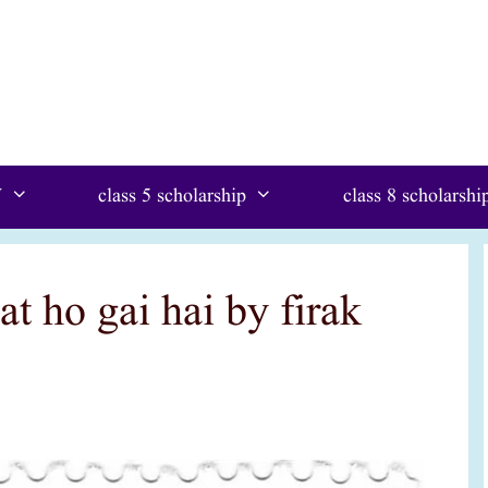
W
class 5 scholarship
class 8 scholarshi
t ho gai hai by firak