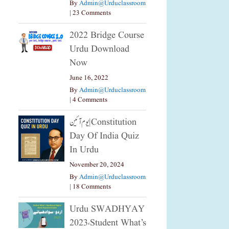
By
Admin@urduclassroom
|
23 Comments
2022 Bridge Course
Urdu Download
Now
June 16, 2022
By
Admin@urduclassroom
|
4 Comments
یوم آئین|constitution
Day Of India Quiz
In Urdu
November 20, 2024
By
Admin@urduclassroom
|
18 Comments
Urdu SWADHYAY
2023،Student What’s