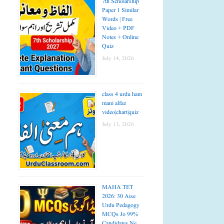
7th Scholarship
Paper 1 Similar
Words | Free
Video + PDF
Notes + Online
Quiz
July 14, 2026
class 4 urdu ham
mani alfaz
video|chart|quiz
July 13, 2026
MAHA TET
2026: 30 Aise
Urdu Pedagogy
MCQs Jo 99%
Candidates Ne