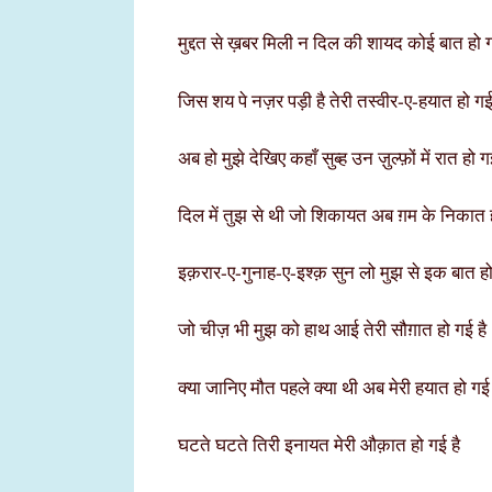
मुद्दत से ख़बर मिली न दिल की शायद कोई बात हो ग
जिस शय पे नज़र पड़ी है तेरी तस्वीर-ए-हयात हो गई
अब हो मुझे देखिए कहाँ सुब्ह उन ज़ुल्फ़ों में रात हो ग
दिल में तुझ से थी जो शिकायत अब ग़म के निकात ह
इक़रार-ए-गुनाह-ए-इश्क़ सुन लो मुझ से इक बात हो
जो चीज़ भी मुझ को हाथ आई तेरी सौग़ात हो गई है
क्या जानिए मौत पहले क्या थी अब मेरी हयात हो गई 
घटते घटते तिरी इनायत मेरी औक़ात हो गई है