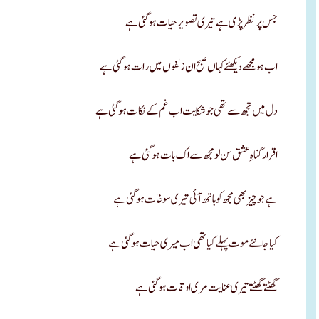
جس پر نظر پڑی ہےتیری تصویر حیات ہو گئی ہے
اب ہو مجھے دیکھئے کہاں صبح ان زلفوں میں رات ہو گئی ہے
دل میں تجھ سے تھی جو شکایت اب غم کے نکات ہو گئی ہے
اقرار گناہِ عشق سن لو مجھ سے اک بات ہو گئی ہے
ہے جو چیز بھی مجھ کو ہاتھ آئی تیری سوغات ہو گئی ہے
کیا جانئے موت پہلے کیا تھی اب میری حیات ہوگئی ہے
گھٹتے گھٹتے تیری عنایت مری اوقات ہو گئی ہے