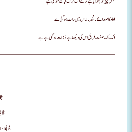
جس چیز کو چھو دیا ہے تو نے اک برگ نبات ہو گئی ہے
اکا دکا صدائے زنجیر زنداں میں رات ہو گئی ہے
اک اک صفت فراقَ اس کی دیکھا ہے تو زات ہوگئی ہے ہے
है
 है
ो गई है