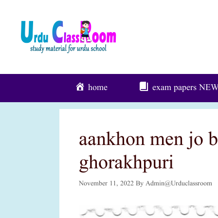
Skip
To
Content
home
exam papers
NE
aankhon men jo ba
ghorakhpuri
November 11, 2022
By
Admin@urduclassroom