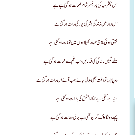
اس چشم سیہ کی یاد یکسر شام ظلمات ہو گئی ہے ہے
اس دور میں زندگی بشر کی بیمار کی رات ہو گئی ہے
جیتی ہوئی بازیَ محبت کھیلا ہوں میں تو مات ہو گئی ہے
مٹنے لگیں زندگی کی قدریں جب غم سے نجات ہو گئی ہے
وہ چاہیں تو وقت بھی بدل جائے جب آئےہیں رات ہو گئی ہے
دنیا ہے کتنی بے ٹھکانا عشق کی بارات ہو گئی ہے
پہلے وہ نگاہ اک کرن تھی اب برق صفات ہو گئی ہے