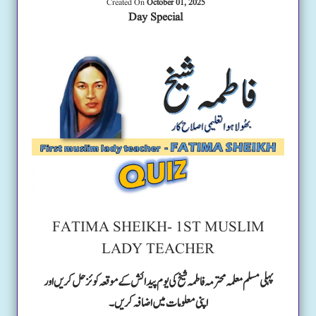
Created On
October 01, 2025
Day Special
FATIMA SHEIKH- 1ST MUSLIM
LADY TEACHER
پہلی مسلم معلمہ محترمہ فاطمہ شیخ کی یوم پیدائش کے موقعہ کوئز حل کریں اور
اپنی معلومات میں اضافہ کریں۔