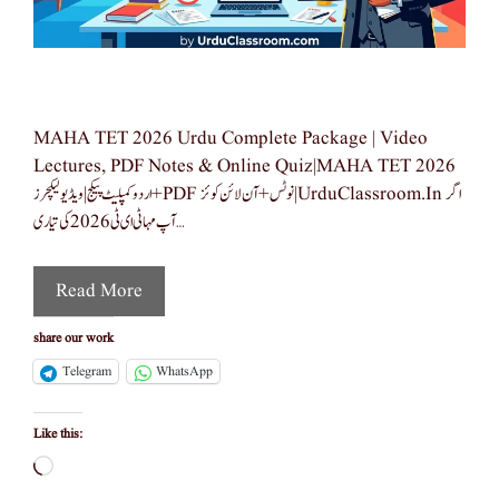
MAHA TET 2026 Urdu Complete Package | Video
Lectures, PDF Notes & Online Quiz|MAHA TET 2026
اردو کمپلیٹ پیکج | ویڈیو لیکچرز + PDF نوٹس + آن لائن کوئز | UrduClassroom.in اگر
آپ مہا ٹی ای ٹی 2026 کی تیاری …
Read More
share our work
Telegram
WhatsApp
Like this:
Loading…