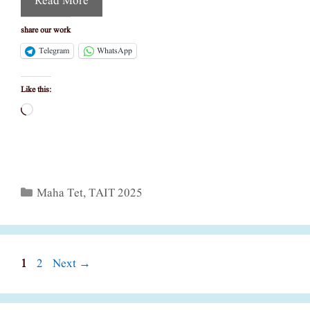
Read More
share our work
Telegram
WhatsApp
Like this:
Loading…
Categories
Maha Tet
,
TAIT 2025
Page
Page
1
2
Next
→