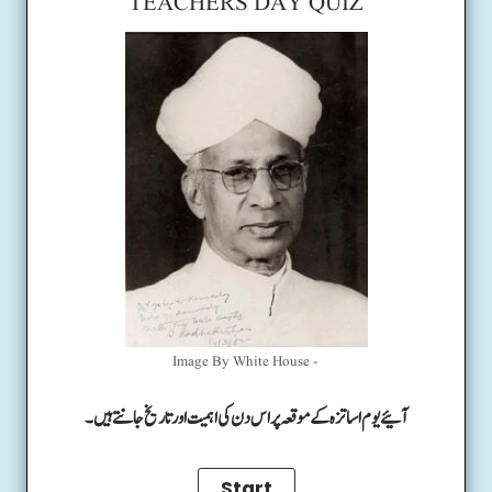
TEACHERS DAY QUIZ
Image By White House -
آئیے یوم اساتزہ کے موقعہ پر اس دن کی اہمیت اور تاریخ جانتے ہیں۔