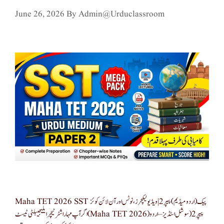
June 26, 2026
By
Admin@urduclassroom
Maha TET 2026 SST پیک (اردو میڈیم) پیپر 2 | ویڈیو لیکچرز، نوٹس اور آن لائن کوئز
اگر آپ مہاراشٹر ٹیچر ایلیجیبلٹی ٹیسٹ (Maha TET 2026) پیپر 2 (سوشل اسٹڈیز – اردو