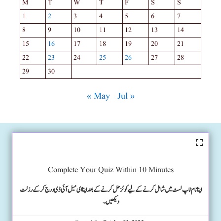
M
T
W
T
F
S
S
1
2
3
4
5
6
7
8
9
10
11
12
13
14
15
16
17
18
19
20
21
22
23
24
25
26
27
28
29
30
« May
Jul »
Complete Your Quiz Within 10 Minutes
اپنا نام ٹاپ لسٹ میں شامل کرنے کے لیے کوئز حل کرنے کے بعد اپنا ای میل آئی ڈی درج کرکے رزلٹ
دیکھیں۔