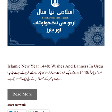
Islamic New Year 1448; Wishes And Banners In Urdu
اسلامی نیا سال 1448؛ اردو میں نیک خواہشات اور بینرز اسلامی نیا سال، جسے محرم کے نام سے جانا جاتا
ہے، دنیا بھر کے مسلمانوں کے لیے ایک اہم موقع ہے۔ …
Read More
share our work