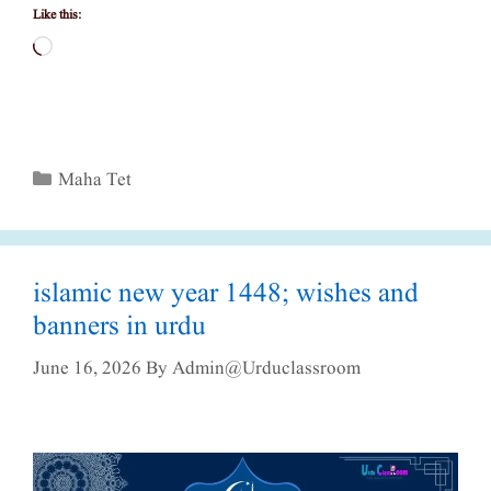
Like this:
Loading…
Categories
Maha Tet
islamic new year 1448; wishes and
banners in urdu
June 16, 2026
By
Admin@urduclassroom