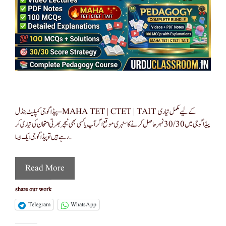
پیڈاگوجی کمپلیٹ بنڈل – MAHA TET | CTET | TAIT کے لیے مکمل تیاری
پیڈاگوجی میں 30/30 نمبر حاصل کرنے کا سنہری موقع اگر آپ یا کسی بھی ٹیچر بھرتی امتحان کی تیاری کر
رہے ہیں تو پیڈاگوجی ایک ایسا …
Read More
share our work
Telegram
WhatsApp