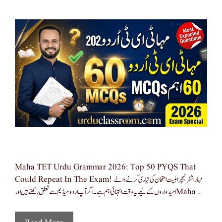
Maha TET Urdu Grammar 2026: Top 50 PYQS That
Could Repeat In The Exam! مہاراشٹر ٹیچر اہلیت امتحان کی تیاری کرنے والے
امیدواروں کے لیے یہ وقت انتہائی اہم ہے۔ اگر آپ اردو میڈیم سے تعلق رکھتے ہیں اور Maha …