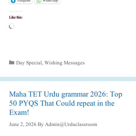
Telegram
WhatsApp
Like this:
Loading…
Categories
Day Special
,
Wishing Messages
Maha TET Urdu grammar 2026: Top
50 PYQS That Could repeat in the
Exam!
June 2, 2026
By
Admin@urduclassroom