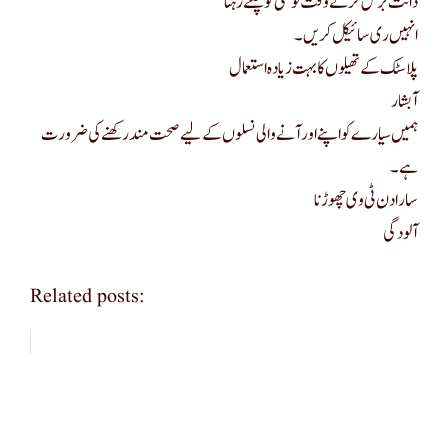
دانت برش کرتے وقت ٹونٹی کو چلتے رہنا
انہیں ری سائیکل کریں۔
پلاسٹک کے تھیلوں کا بہت زیادہ استعمال
آبشار
ہمیں سیارے کو اپنے اور آنے والی نسلوں کے لیے صحت مند رکھنے کی ضرورت
ہے۔
سارا دن ٹی وی چھوڑنا
آلودگی
Related posts: