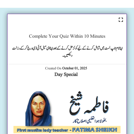
Complete Your Quiz Within 10 Minutes
اپنا نام ٹاپ لسٹ میں شامل کرنے کے لیے کوئز حل کرنے کے بعد اپنا ای میل آئی ڈی درج کرکے رزلٹ
دیکھیں۔
Created On
October 01, 2025
Day Special