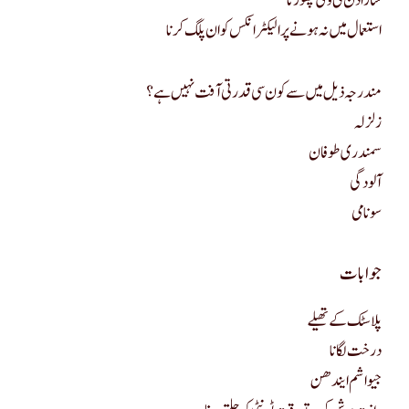
سارا دن ٹی وی چھوڑنا
استعمال میں نہ ہونے پر الیکٹرانکس کو ان پلگ کرنا
مندرجہ ذیل میں سے کون سی قدرتی آفت نہیں ہے؟
زلزلہ
سمندری طوفان
آلودگی
سونامی
جوابات
پلاسٹک کے تھیلے
درخت لگانا
جیواشم ایندھن