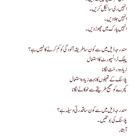
انہیں ری سائیکل کریں۔
انہیں جلا دیں۔
انہیں پارک میں چھوڑ دیں۔
مندرجہ ذیل میں سے کون سا طریقہ آلودگی کو کم کرنے کا نہیں ہے؟
پبلک ٹرانسپورٹ کا استعمال
زیادہ درخت لگانا
پلاسٹک کے تھیلوں کا بہت زیادہ استعمال
کچرے کو صحیح طریقے سے ٹھکانے لگانا
مندرجہ ذیل میں سے کون سا قدرتی وسیلہ ہے؟
پلاسٹک کی بوتلیں۔
آبشار