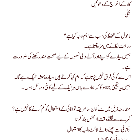
کار کے اخراج کے دھوئیں
بجلی
ماحول کے تحفظ کی سب سے اہم وجہ کیا ہے؟
درخت لگانے میں مزہ آتا ہے۔
ہمیں سیارے کو اپنے اور آنے والی نسلوں کے لیے صحت مند رکھنے کی ضرورت
ہے۔
اس سے کوئی فرق نہیں پڑتا ہے کہ ہم کیا کرتے ہیں، سیارہ ہمیشہ ٹھیک رہے گا۔
ہمیں یہ یقینی بنانا ہوگا کہ ہمارے پاس ہر ایک کے لیے کافی وسائل ہوں۔
مندرجہ ذیل میں سے کون سا طریقہ توانائی کے استعمال کو کم کرنے کا نہیں ہے؟
کمرے سے نکلتے وقت لائٹس بند کرنا
توانائی سے چلنے والے لائٹ بلب کا استعمال