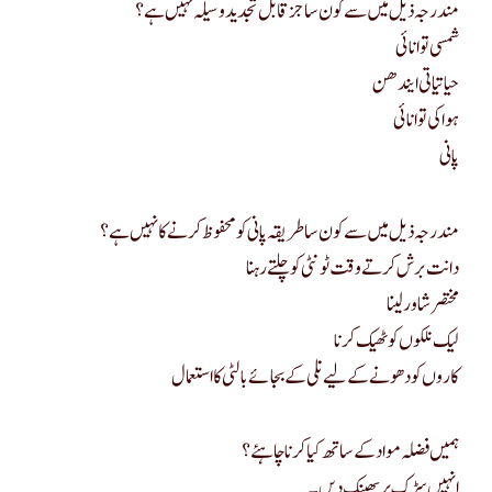
مندرجہ ذیل میں سے کون سا جز قابل تجدید وسیلہ نہیں ہے؟
شمسی توانائی
حیاتیاتی ایندھن
ہوا کی توانائی
پانی
مندرجہ ذیل میں سے کون سا طریقہ پانی کو محفوظ کرنے کا نہیں ہے؟
دانت برش کرتے وقت ٹونٹی کو چلتے رہنا
مختصر شاور لینا
لیک نلکوں کو ٹھیک کرنا
کاروں کو دھونے کے لیے نلی کے بجائے بالٹی کا استعمال
ہمیں فضلہ مواد کے ساتھ کیا کرنا چاہئے؟
انہیں سڑک پر پھینک دیں۔