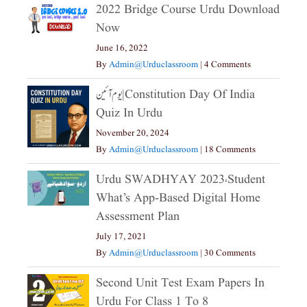
2022 Bridge Course Urdu Download
Now
June 16, 2022
By
Admin@urduclassroom
|
4 Comments
یوم آئین|constitution Day Of India
Quiz In Urdu
November 20, 2024
By
Admin@urduclassroom
|
18 Comments
Urdu SWADHYAY 2023،Student
What’s App-Based Digital Home
Assessment Plan
July 17, 2021
By
Admin@urduclassroom
|
30 Comments
Second Unit Test Exam Papers In
Urdu For Class 1 To 8