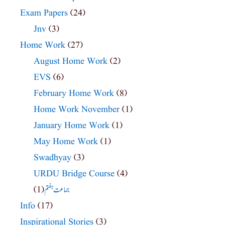
Exam Papers
(24)
Jnv
(3)
Home Work
(27)
August Home Work
(2)
EVS
(6)
February Home Work
(8)
Home Work November
(1)
January Home Work
(1)
May Home Work
(1)
Swadhyay
(3)
URDU Bridge Course
(4)
(1)
جماعت ہفتم
Info
(17)
Inspirational Stories
(3)