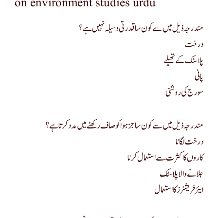
on environment studies urdu
مندرجہ ذیل میں سے کون سا قدرتی وسیلہ نہیں ہے؟
درخت
پلاسٹک کے تھیلے
پانی
سورج کی روشنی
مندرجہ ذیل میں سے کون سا جز ہوا کو صاف رکھنے میں مدد کرتا ہے؟
درخت لگانا
کاروں کا کثرت سے استعمال کرنا
جلانے والا پلاسٹک
ایئر فریشنرز کا استعمال