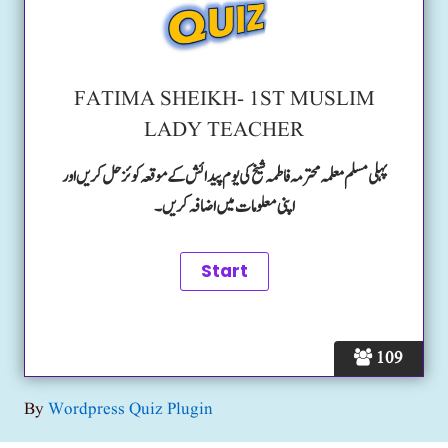
FATIMA SHEIKH- 1ST MUSLIM
LADY TEACHER
پہلی مسلم معلمہ محترمہ فاطمہ شیخ کی یوم پیدائش کے موقعہ کوئز حل کریں اور
اپنی معلومات میں اضافہ کریں۔
109
By
Wordpress Quiz Plugin