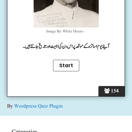
Image By White House -
آئیے یوم اساتزہ کے موقعہ پر اس دن کی اہمیت اور تاریخ جانتے ہیں۔
154
By
Wordpress Quiz Plugin
Categories