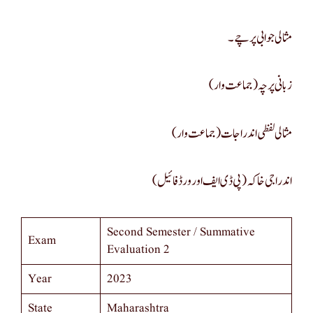
مثالی جوابی پرچے۔
زبانی پرچہ(جماعت وار)
مثالی لفظی اندراجات( جماعت وار)
اندراجی خاکہ(پی ڈی ایف اور ورڈ فائیل)
Second Semester / Summative
Exam
Evaluation 2
Year
2023
State
Maharashtra