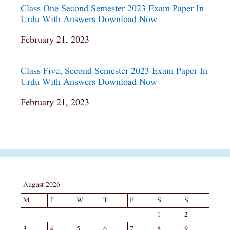
Class One Second Semester 2023 Exam Paper In
Urdu With Answers Download Now
Date
February 21, 2023
Class Five; Second Semester 2023 Exam Paper In
Urdu With Answers Download Now
Date
February 21, 2023
August 2026
M
T
W
T
F
S
S
1
2
3
4
5
6
7
8
9