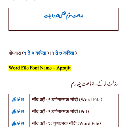
جماعت سوّم لفظی اندراجات
गोषवारा (
१ ते ५ करिता
) (
१ ते ७ करिता
)
Word File Font Name – Aprajit
رزلٹ خاکے- جماعت چہارم
ڈاؤنلوڈ کیجیے
नोंद वही (१)वर्णनात्मक नोंदी (Word File)
ڈاؤنلوڈ کیجیے
नोंद वही (१)वर्णनात्मक नोंदी (Pdf)
ڈاؤنلوڈ کیجیے
नोंद वही (२) गुणात्मक नोंदी (Word File)