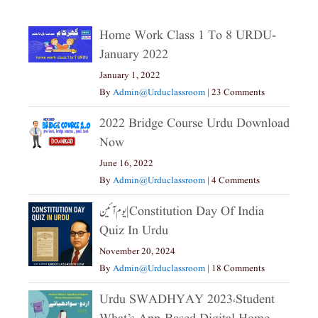
Home Work Class 1 To 8 URDU-
January 2022
January 1, 2022
By
Admin@urduclassroom
|
23 Comments
2022 Bridge Course Urdu Download
Now
June 16, 2022
By
Admin@urduclassroom
|
4 Comments
یوم آئین|constitution Day Of India
Quiz In Urdu
November 20, 2024
By
Admin@urduclassroom
|
18 Comments
Urdu SWADHYAY 2023،Student