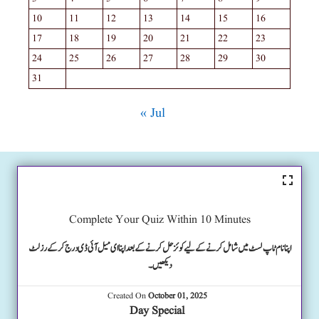
10
11
12
13
14
15
16
17
18
19
20
21
22
23
24
25
26
27
28
29
30
31
« Jul
Complete Your Quiz Within 10 Minutes
اپنا نام ٹاپ لسٹ میں شامل کرنے کے لیے کوئز حل کرنے کے بعد اپنا ای میل آئی ڈی درج کرکے رزلٹ
دیکھیں۔
Created On
October 01, 2025
Day Special