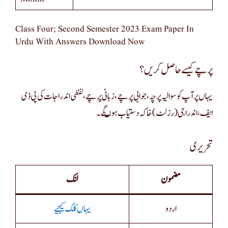
Class Four; Second Semester 2023 Exam Paper In
Urdu With Answers Download Now
پرچے کیسے حاصل کریں؟
یہاں پر آپ کو سوالیہ پرچہ ، جوابی پرچے ، زبانی پرچے ، لفظی اندراجات کی پی ڈی
ایف، اندراجی (رزلٹ) خاکہ دستیاب ہوںگے۔
تحریری
مضمون
لنک
اردو
یہاں کلک کیجیے