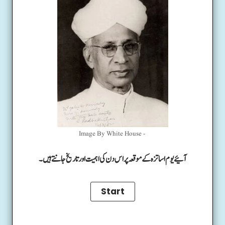
Image By White House -
آئیے یوم اساتزہ کے موقعہ پر اس دن کی اہمیت اور تاریخ جانتے ہیں۔