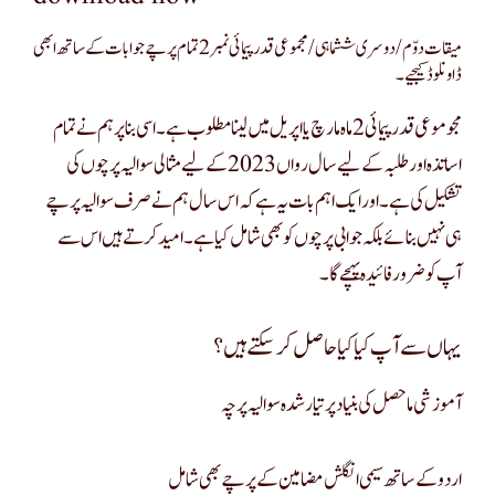
میقات دوّم/دوسری ششماہی/مجموعی قدر پیمائی نمبر 2 تمام پرچے جوابات کے ساتھ ابھی
ڈاونلوڈ کیجیے۔
مجوموعی قدر پیمائی 2 ماہ مارچ یا اپریل میں لینا مطلوب ہے ۔ اسی بنا پر ہم نے تمام
اساتذہ اور طلبہ کے لیے سال رواں 2023 کے لیے مثالی سوالیہ پرچوں کی
تشکیل کی ہے۔ اور ایک اہم بات یہ ہے کہ اس سال ہم نے صرف سوالیہ پرچے
ہی نہیں بنائے بلکہ جوابی پرچوں کو بھی شامل کیا ہے۔ امید کرتے ہیں اس سے
آپ کو ضرور فائیدہ پہچے گا۔
یہاں سے آپ کیا کیا حاصل کر سکتے ہیں؟
آموزشی ماحصل کی بنیاد پر تیار شدہ سوالیہ پرچہ
اردو کے ساتھ سیمی انگلش مضامین کے پرچے بھی شامل