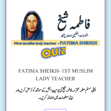
FATIMA SHEIKH- 1ST MUSLIM
LADY TEACHER
پہلی مسلم معلمہ محترمہ فاطمہ شیخ کی یوم پیدائش کے موقعہ کوئز حل کریں اور
اپنی معلومات میں اضافہ کریں۔