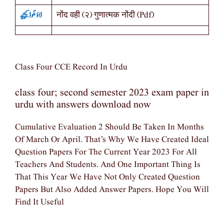
ڈاؤنلوڈ کیجیے
नोंद वही (२) गुणात्मक नोंदी (Pdf)
Class Four CCE Record In Urdu
class four; second semester 2023 exam paper in
urdu with answers download now
Cumulative Evaluation 2 Should Be Taken In Months
Of March Or April. That’s Why We Have Created Ideal
Question Papers For The Current Year 2023 For All
Teachers And Students. And One Important Thing Is
That This Year We Have Not Only Created Question
Papers But Also Added Answer Papers. Hope You Will
Find It Useful