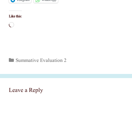
Like this:
Loading…
Categories
Summative Evaluation 2
Leave a Reply