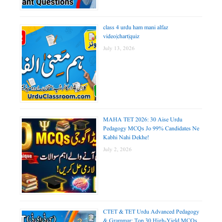
class 4 urdu ham mani alfaz
video|chart|quiz
July 13, 2026
MAHA TET 2026: 30 Aise Urdu
Pedagogy MCQs Jo 99% Candidates Ne
Kabhi Nahi Dekhe!
July 2, 2026
CTET & TET Urdu Advanced Pedagogy
& Grammar: Top 30 High-Yield MCQs