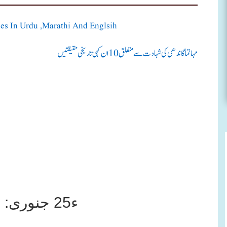
es In Urdu ,marathi And Englsih
مہاتما گاندھی کی شہادت سے متعلق 10 ان کہی تاریخی حقیقتیں
ء25 جنوری: قومی یومِ رائے دہندگان