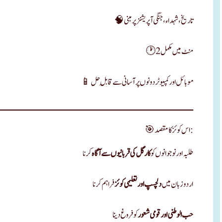
🧠 تاریخ، شہداء، جنگی آپریشنز پر مبنی
🕐 2 منٹ میں مکمل
📱 موبائل اور کمپیوٹر دونوں پر آسانی سے قابلِ حل
🎯 اس کوئز کا مقصد:
طلبہ اور نوجوانوں کو
کارگل کی قربانیوں سے آگاہ
کرنا
اردو زبان میں
دلچسپ اور تعلیمی کوئز
فراہم کرنا
حب الوطنی اور قومی شعور
کو فروغ دینا