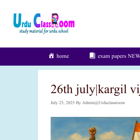
Skip
To
Content
home
exam papers
NE
26th july|kargil v
July 25, 2025
By
Admin@urduclassroom