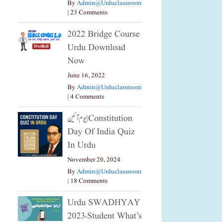
By
Admin@urduclassroom
|
23 Comments
2022 Bridge Course
Urdu Download
Now
June 16, 2022
By
Admin@urduclassroom
|
4 Comments
یوم آئین|constitution
Day Of India Quiz
In Urdu
November 20, 2024
By
Admin@urduclassroom
|
18 Comments
Urdu SWADHYAY
2023،Student What’s