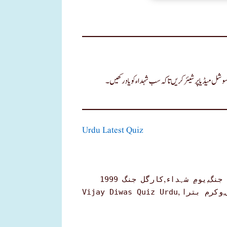
سوشل میڈیا پر شیئر کریں تاکہ سب شہداء کو یاد رکھیں۔
Urdu Latest Quiz
,
,
 جنگ
یومِ شہداء
کارگل جنگ 1999
,
,
Vijay Diwas Quiz Urdu
وکرم بترا