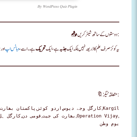
By
WordPress Quiz Plugin
📤 دوستوں کے ساتھ شیئر کریں:
یہ کوئز صرف علم کا ذریعہ نہیں بلکہ ایک
جذبہ
ہے، ایک
تحریک
ہے۔ اسے ،
وہاٹس اپ
اور 
🔖 متعلقہ ٹیگز:
,
,
,
پاکستان بھارت
اردو کوئز
کارگل وجے دیوس
Kargil
,
,
,
,
کارگل ہل
قومی دن
بھارت کی جیت
Operation Vijay
یومِ وطن