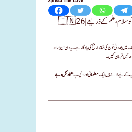
Spread The Love
🇮🇳 کارگل وجے دیوس اردو کوئز – شہداء کو سلام، علم کے ذریعے |26th july|kargil
ت-پاکستان جنگ میں بھارتی فوج کی شاندار فتح کی یادگار ہے۔ یہ دن ان بہادر
 جانیں قربان کیں۔
پ کے لیے لائے ہیں ایک معلوماتی اور دلچسپ
“کارگل وجے