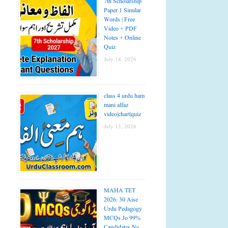
7th Scholarship
Paper 1 Similar
Words | Free
Video + PDF
Notes + Online
Quiz
July 14, 2026
class 4 urdu ham
mani alfaz
video|chart|quiz
July 13, 2026
MAHA TET
2026: 30 Aise
Urdu Pedagogy
MCQs Jo 99%
Candidates Ne