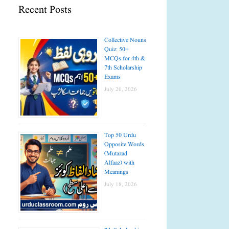
Recent Posts
Collective Nouns
Quiz: 50+
MCQs for 4th &
7th Scholarship
Exams
July 20, 2026
Top 50 Urdu
Opposite Words
(Mutazad
Alfaaz) with
Meanings
July 18, 2026