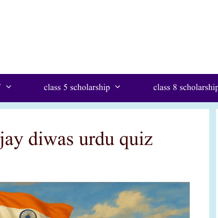
W
class 5 scholarship
class 8 scholarshi
ijay diwas urdu quiz