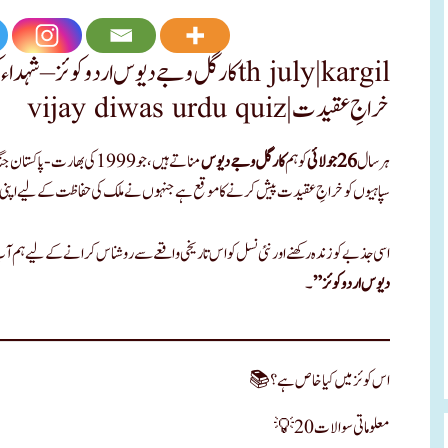
vijay diwas urdu quiz|خراجِ عقیدت
ہر سال
26 جولائی
کو ہم
کارگل وجے دیوس
مناتے ہیں، جو 1999 کی بھار
سپاہیوں کو خراجِ عقیدت پیش کرنے کا موقع ہے جنہوں نے ملک کی حفاظت کے لیے اپنی
اسی جذبے کو زندہ رکھنے اور نئی نسل کو اس تاریخی واقعے سے روشناس کرانے کے لیے ہم آ
دیوس اردو کوئز”
۔
📚 اس کوئز میں کیا خاص ہے؟
💡 20 معلوماتی سوالات