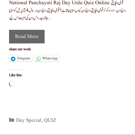
National Panchayati Raj Day Urdu Quiz Online قومی پنچایتی
راج دن – اردو کوئز قومی پنچایتی راج دن کیوں منایا جاتا ہے؟ قومی پنچایتی راج دن ہر سال 24 اپریل کو منایا
جاتا ہے۔ اس دن کی اہمیت اس لیے …
Read More
share our work
Telegram
WhatsApp
Like this:
Loading…
Categories
Day Special
,
QUIZ