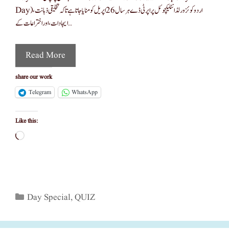
Day) اردو کوئز ورلڈ انٹلیکچوئل پراپرٹی ڈے ہر سال 26 اپریل کو منایا جاتا ہے تاکہ تخلیقی ذہانت،
ایجادات، اور اختراعات کے …
Read More
share our work
Telegram
WhatsApp
Like this:
Loading…
Categories
Day Special
,
QUIZ