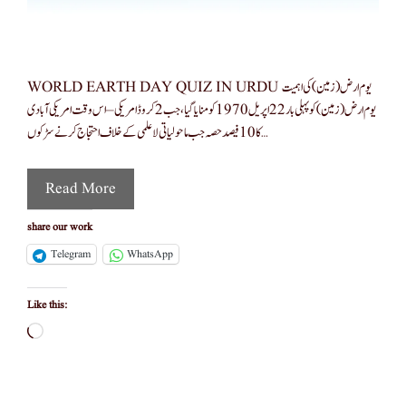
WORLD EARTH DAY QUIZ IN URDU یوم ارض (زمین)کی اہمیت
یوم ارض (زمین)کو پہلی بار 22 اپریل 1970 کو منایا گیا ، جب 2 کروڈ امریکی – اس وقت امریکی آبادی
کا 10 فیصدحصہ جب ماحولیاتی لاعلمی کے خلاف احتجاج کرنے سڑکوں …
Read More
share our work
Telegram
WhatsApp
Like this:
Loading…