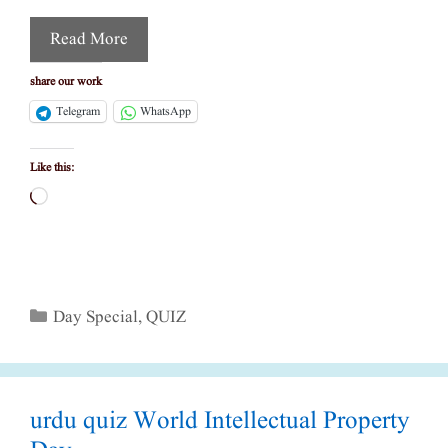
Read More
share our work
Telegram
WhatsApp
Like this:
Loading…
Categories
Day Special
,
QUIZ
urdu quiz World Intellectual Property