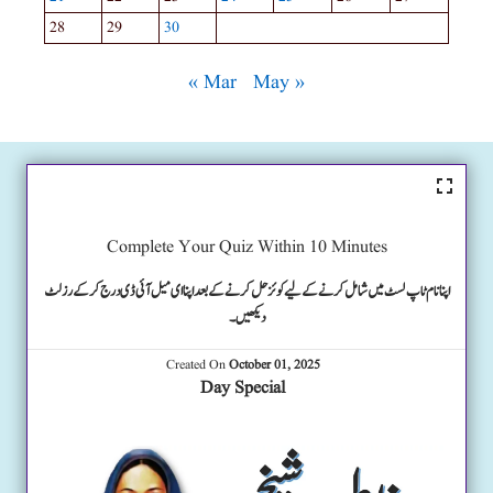
28
29
30
« Mar
May »
Complete Your Quiz Within 10 Minutes
اپنا نام ٹاپ لسٹ میں شامل کرنے کے لیے کوئز حل کرنے کے بعد اپنا ای میل آئی ڈی درج کرکے رزلٹ
دیکھیں۔
Created On
October 01, 2025
Day Special