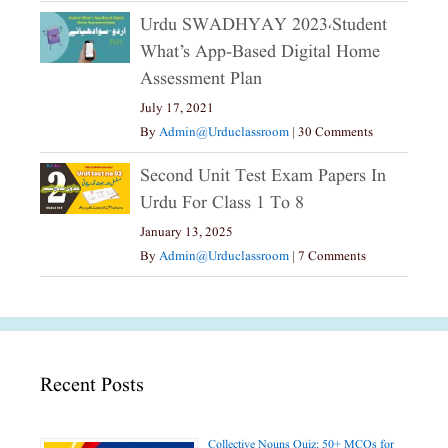
Urdu SWADHYAY 2023،Student
What’s App-Based Digital Home
Assessment Plan
July 17, 2021
By
Admin@urduclassroom
|
30 Comments
Second Unit Test Exam Papers In
Urdu For Class 1 To 8
January 13, 2025
By
Admin@urduclassroom
|
7 Comments
Recent Posts
Collective Nouns Quiz: 50+ MCQs for