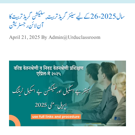
سال 2025-26 کے لیے سینئر گریڈ تربیت, سلیکشن گریڈ تربیت کا
آن لائن رجسٹریشن
April 21, 2025
By
Admin@urduclassroom