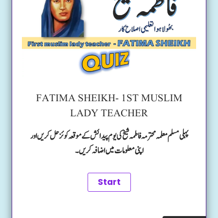
FATIMA SHEIKH- 1ST MUSLIM
LADY TEACHER
پہلی مسلم معلمہ محترمہ فاطمہ شیخ کی یوم پیدائش کے موقعہ کوئز حل کریں اور
اپنی معلومات میں اضافہ کریں۔