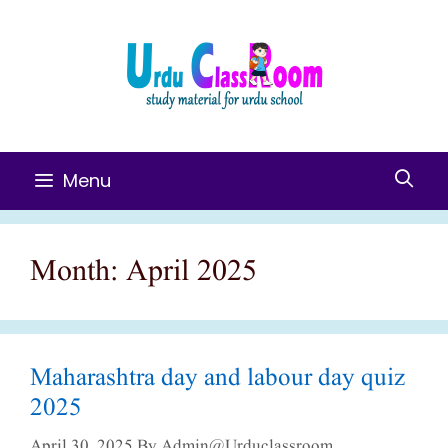
Skip
To
Content
Menu
Month:
April 2025
Maharashtra day and labour day quiz
2025
April 30, 2025
By
Admin@urduclassroom