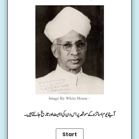
Image By White House -
آئیے یوم اساتزہ کے موقعہ پر اس دن کی اہمیت اور تاریخ جانتے ہیں۔