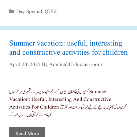
Categories
Day Special
,
QUIZ
Summer vacation: useful, interesting
and constructive activities for children
April 20, 2025
By
Admin@urduclassroom
گرمیوں کی چھٹیاں: بچوں کے لیے مفید، دلچسپ اور تعمیری سرگرمیاں Summer
Vacation: Useful, Interesting And Constructive
Activities For Children گرمیوں کی چھٹیاں ہر بچے کے لیے خوشی، راحت اور تفریح
کا پیغام لے کر آتی ہیں۔ سال بھر کے …
Read More