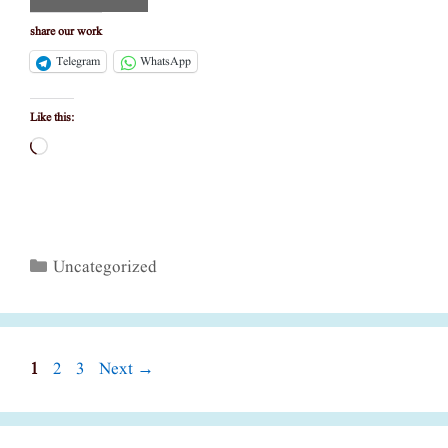
share our work
Telegram
WhatsApp
Like this:
Loading…
Categories
Uncategorized
Page
Page
Page
1
2
3
Next
→