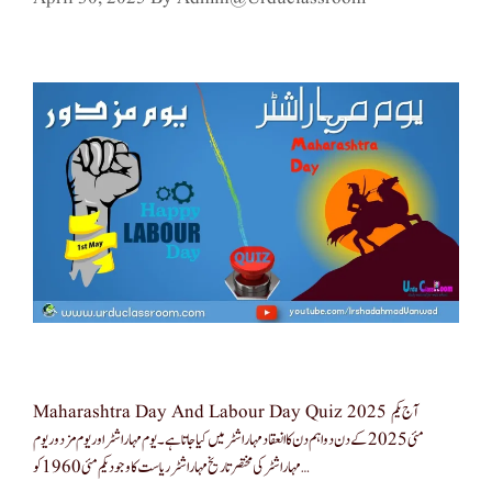
Maharashtra Day And Labour Day Quiz 2025 آج یکم
مئی 2025 کے دن دو اہم دن کا انعقاد مہاراشٹرمیں کیا جاتا ہے۔ یوم مہاراشٹر اور یوم مزدور یوم
مہاراشٹر کی مختصر تاریخ مہاراشٹر ریاست کا وجود یکم مئی 1960 کو …