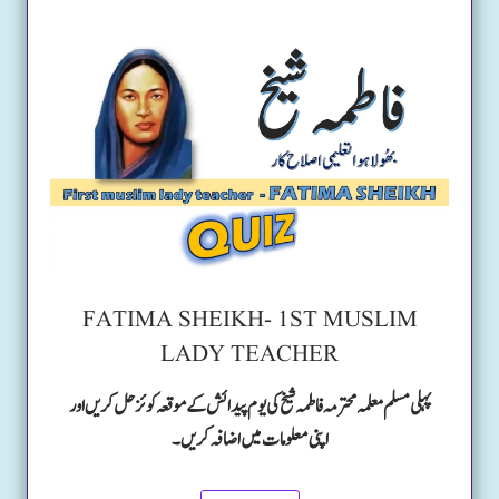
FATIMA SHEIKH- 1ST MUSLIM
LADY TEACHER
پہلی مسلم معلمہ محترمہ فاطمہ شیخ کی یوم پیدائش کے موقعہ کوئز حل کریں اور
اپنی معلومات میں اضافہ کریں۔