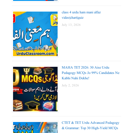
class 4 urdu ham mani alfaz
video|chart|quiz
July 13, 2026
MAHA TET 2026: 30 Aise Urdu
Pedagogy MCQs Jo 99% Candidates Ne
Kabhi Nahi Dekhe!
July 2, 2026
CTET & TET Urdu Advanced Pedagogy
& Grammar: Top 30 High-Yield MCQs