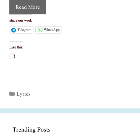
Read More
share our work
Telegram
WhatsApp
Like this:
Loading…
Categories
Lyrics
Trending Posts