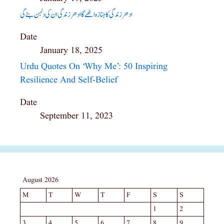
ادھر زندگی کا جنازہ اٹھے گاادھر زندگی ان کی دلہن بنے گی
Date
January 18, 2025
Urdu Quotes On ‘Why Me’: 50 Inspiring
Resilience And Self-Belief
Date
September 11, 2023
August 2026
M
T
W
T
F
S
S
1
2
3
4
5
6
7
8
9