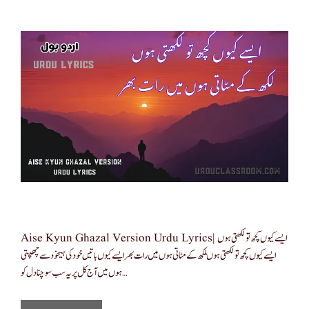
Aise Kyun Ghazal Version Urdu Lyrics| ایسے کیوں کچھ تو لکھتی ہوں
ایسے کیوں کچھ تو لکھتی ہوںلکھ کے مٹاتی ہوں میں رات بھرایسے کیوں باتیں خود کی ہیخود سے چھپتی
ہوں میں آج کل پر یہ سب سوچنادل کو …