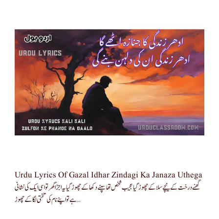
Urdu Lyrics Of Gazal Idhar Zindagi Ka Janaza Uthega
گھنے درخت کے نیچے سلا کے چھوڑ گیاعجیب شخص تھا سپنے دکھا کے چھوڑ گیا یہ اجڑا گھر تو اسی ایک کی نشانی
ہےتو اپنے نام کی تختی لگا کے چھوڑ …