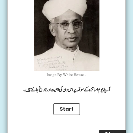
Image By White House -
آئیے یوم اساتزہ کے موقعہ پر اس دن کی اہمیت اور تاریخ جانتے ہیں۔