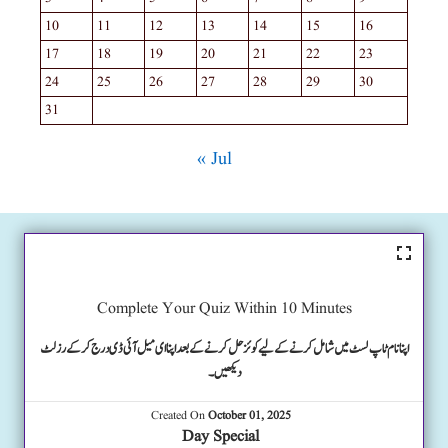
10
11
12
13
14
15
16
17
18
19
20
21
22
23
24
25
26
27
28
29
30
31
« Jul
Complete Your Quiz Within 10 Minutes
اپنا نام ٹاپ لسٹ میں شامل کرنے کے لیے کوئز حل کرنے کے بعد اپنا ای میل آئی ڈی درج کرکے رزلٹ
دیکھیں۔
Created On
October 01, 2025
Day Special