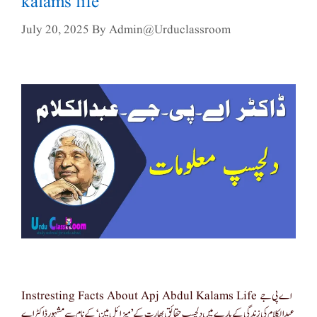
kalams life
July 20, 2025
By
Admin@urduclassroom
Instresting Facts About Apj Abdul Kalams Life اے پی جے
عبدالکلام کی زندگی کے بارے میں دلچسپ حقائق بھارت کے ’میزائل مین‘ کے نام سے مشہور ڈاکٹر اے