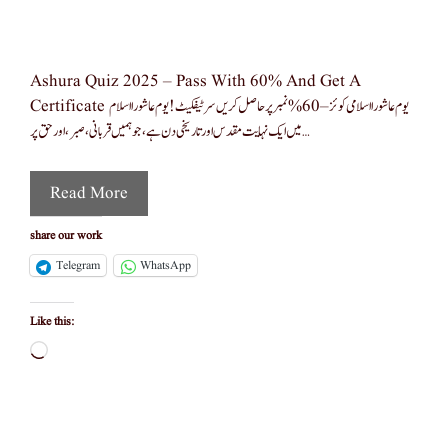
Ashura Quiz 2025 – Pass With 60% And Get A
Certificate یوم عاشورا اسلامی کوئز – 60% نمبر پر حاصل کریں سرٹیفکیٹ! یوم عاشورا اسلام
میں ایک نہایت مقدس اور تاریخی دن ہے، جو ہمیں قربانی، صبر، اور حق پر …
Read More
share our work
Telegram
WhatsApp
Like this:
Loading…