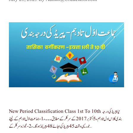
New Period Classification Class 1st To 10th نیا پیریڈ کی درجہ
بندی کلاس اول تا دہم ء5 اکتوبر 2017 کے سرکلر کےمطابق ۔۔۔ ء1-جماعت اوّل تا دہم کےلیئے
تدریسی وقت 45 پیریڈ کی بجائے 48 پیریئڈ ہوگا۔ ء2-مجوزہ سرکلر کے …