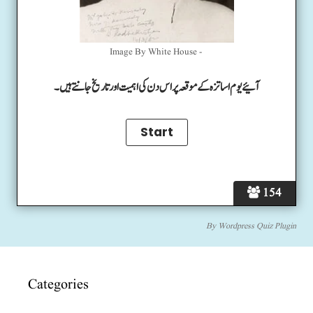
Image By White House -
آئیے یوم اساتزہ کے موقعہ پر اس دن کی اہمیت اور تاریخ جانتے ہیں۔
154
By
Wordpress Quiz Plugin
Categories