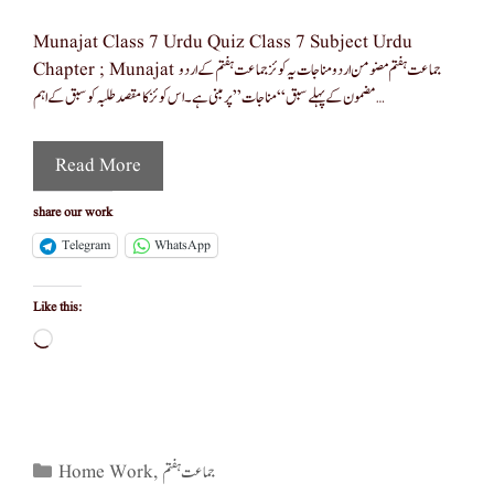
Munajat Class 7 Urdu Quiz Class 7 Subject Urdu
Chapter ; Munajat جماعت ہفتم مضومن اردو مناجات یہ کوئز جماعت ہفتم کے اردو
مضمون کے پہلے سبق “مناجات” پر مبنی ہے۔ اس کوئز کا مقصد طلبہ کو سبق کے اہم …
Read More
share our work
Telegram
WhatsApp
Like this:
Loading…
Categories
Home Work
,
جماعت ہفتم