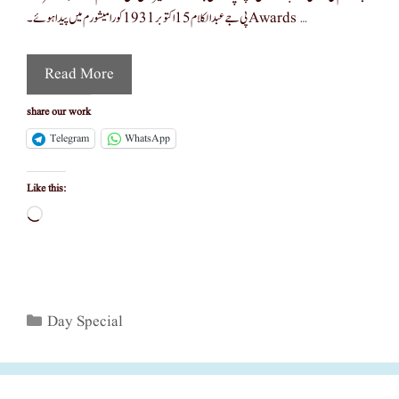
پی جے عبدالکلام 15 اکتوبر 1931 کو رامیشورم میں پیدا ہوئے۔ Awards …
Read More
share our work
Telegram
WhatsApp
Like this:
Loading…
Categories
Day Special