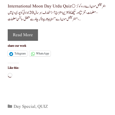
International Moon Day Urdu Quiz🌕 انٹرنیشنل مون ڈے اردو کوئز
– معلومات، تفریح اور سیکھنے کا بہترین امتزاج! ✨ تعارف: ہر سال 20 جولائی کو پوری دنیا میں
“انٹرنیشنل مون ڈے” منایا جاتا ہے تاکہ چاند سے متعلق سائنسی معلومات، …
Read More
share our work
Telegram
WhatsApp
Like this:
Loading…
Categories
Day Special
,
QUIZ