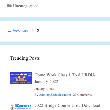
Categories
Uncategorized
Page
Page
←
Previous
1
2
Trending Posts
Home Work Class 1 To 8 URDU-
January 2022
January 1, 2022
By
Admin@urduclassroom
|
23 Comments
2022 Bridge Course Urdu Download