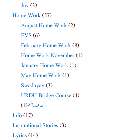
Jnv
(3)
Home Work
(27)
August Home Work
(2)
EVS
(6)
February Home Work
(8)
Home Work November
(1)
January Home Work
(1)
May Home Work
(1)
Swadhyay
(3)
URDU Bridge Course
(4)
(1)
جماعت ہفتم
Info
(17)
Inspirational Stories
(3)
Lyrics
(14)