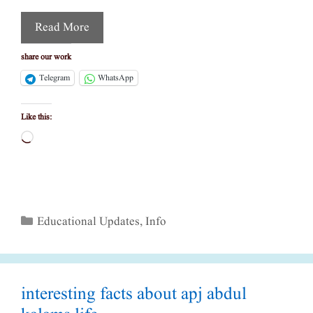
Read More
share our work
Telegram
WhatsApp
Like this:
Loading…
Categories
Educational Updates
,
Info
interesting facts about apj abdul