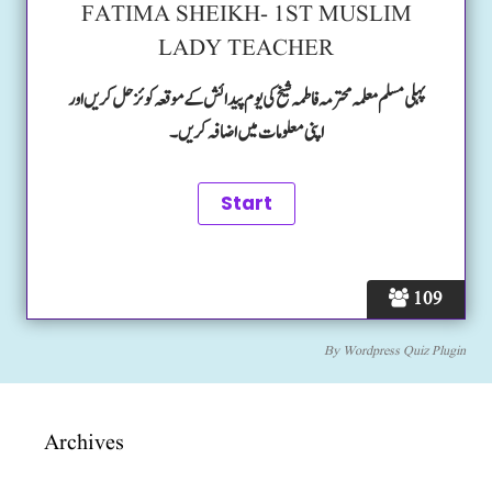
FATIMA SHEIKH- 1ST MUSLIM
LADY TEACHER
پہلی مسلم معلمہ محترمہ فاطمہ شیخ کی یوم پیدائش کے موقعہ کوئز حل کریں اور
اپنی معلومات میں اضافہ کریں۔
109
By
Wordpress Quiz Plugin
Archives