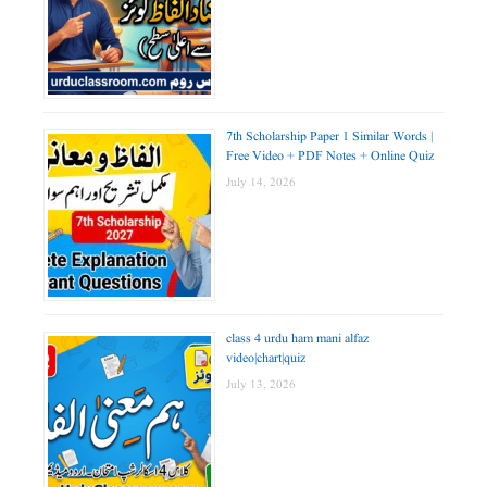
7th Scholarship Paper 1 Similar Words |
Free Video + PDF Notes + Online Quiz
July 14, 2026
class 4 urdu ham mani alfaz
video|chart|quiz
July 13, 2026