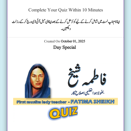
Complete Your Quiz Within 10 Minutes
اپنا نام ٹاپ لسٹ میں شامل کرنے کے لیے کوئز حل کرنے کے بعد اپنا ای میل آئی ڈی درج کرکے رزلٹ
دیکھیں۔
Created On
October 01, 2025
Day Special