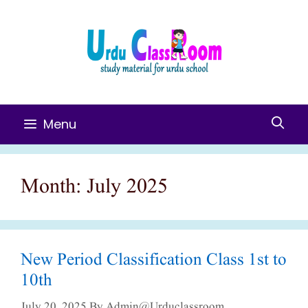
Skip
To
Content
Menu
Month:
July 2025
New Period Classification Class 1st to
10th
July 20, 2025
By
Admin@urduclassroom