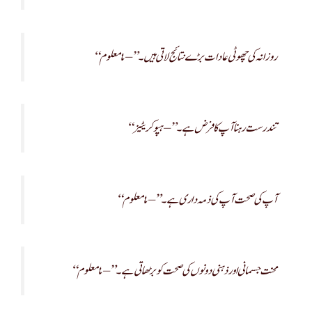
“روزانہ کی چھوٹی عادات بڑے نتائج لاتی ہیں۔” – نامعلوم
“تندرست رہنا آپ کا فرض ہے۔” – ہپوکریٹیز
“آپ کی صحت آپ کی ذمہ داری ہے۔” – نامعلوم
“محنت جسمانی اور ذہنی دونوں کی صحت کو بڑھاتی ہے۔” – نامعلوم