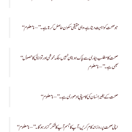
“جو صحت کو اہمیت دیتا ہے، وہی حقیقی سکون حاصل کرتا ہے۔” – نامعلوم
“صحت کا مطلب بیماری سے پاک ہونا ہی نہیں، بلکہ خوشی اور توانائی کا حصول
بھی ہے۔” – نامعلوم
“صحت کے بغیر انسان کی کامیابی ادھوری ہے۔” – نامعلوم
“اپنی صحت پر روزانہ کام کریں، آپ کا جسم آپ کا شکر گزار ہوگا۔” – نامعلوم