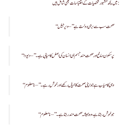
میں کچھ مشہور شخصیات کے اقتباسات بھی شامل ہیں:
“صحت سب سے بڑی دولت ہے” – ویرجیل
“پرسکون دماغ اور صحت مند جسم ہی انسان کی اصل کامیابی ہے۔” – دیودا
“وہی کامیاب ہے جو اپنی صحت کا خیال رکھے اور خوش رہے۔” – نامعلوم
“جو خوش رہتا ہے، وہ ہمیشہ صحت مند رہتا ہے۔” – نامعلوم