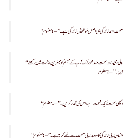
“صحت مند زندگی ہی اصل خوشحال زندگی ہے۔” – نامعلوم
“پانی، نیند اور صحت مند خوراک آپ کے جسم کو بہترین حالت میں رکھتے
ہیں۔” – نامعلوم
“اچھی صحت ایک نعمت ہے، اس کی قدر کریں۔” – نامعلوم
“انسان اپنی زندگی کا معیار اپنی صحت سے طے کرتا ہے۔” – نامعلوم