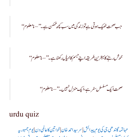
“جب صحت ٹھیک ہوتی ہے تو زندگی میں سب کچھ ممکن ہے۔” – نامعلوم
“خوش رہنے کا بہترین طریقہ اپنے جسم کا خیال رکھنا ہے۔” – نامعلوم
“صحت ایک مسلسل سفر ہے، ایک منزل نہیں۔” – نامعلوم
urdu quiz
مہاتمہ گاندھی جی کی یوم پیدائش
|
سرسید احمد خان
|
خواتین کا عالمی دن
|
یوم جمہوریہ