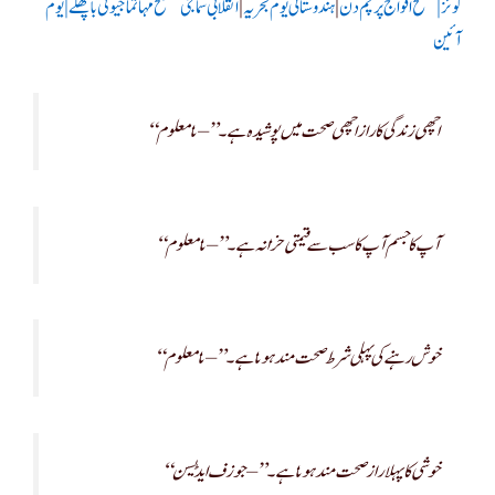
کوئز|
مسلح افواج پرچم دن
|
ہندوستانی یوم بحریہ
|
انقلابی سماجی مصلح مہاتما جیوتی باپھلے|
یوم
آئین
“اچھی زندگی کا راز اچھی صحت میں پوشیدہ ہے۔” – نامعلوم
“آپ کا جسم آپ کا سب سے قیمتی خزانہ ہے۔” – نامعلوم
“خوش رہنے کی پہلی شرط صحت مند ہونا ہے۔” – نامعلوم
“خوشی کا پہلا راز صحت مند ہونا ہے۔” – جوزف ایڈیسن