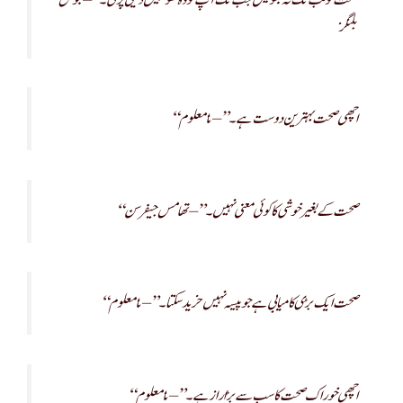
بلنگز
“اچھی صحت بہترین دوست ہے۔” – نامعلوم
“صحت کے بغیر خوشی کا کوئی معنی نہیں۔” – تھامس جیفرسن
“صحت ایک بڑی کامیابی ہے جو پیسہ نہیں خرید سکتا۔” – نامعلوم
“اچھی خوراک صحت کا سب سے بڑا راز ہے۔” – نامعلوم