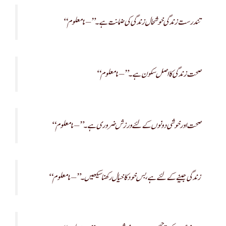
“تندرست زندگی خوشحال زندگی کی ضمانت ہے۔” – نامعلوم
“صحت زندگی کا اصل سکون ہے۔” – نامعلوم
“صحت اور خوشی دونوں کے لئے ورزش ضروری ہے۔” – نامعلوم
“زندگی جینے کے لئے ہے، بس خود کا خیال رکھنا سیکھیں۔” – نامعلوم