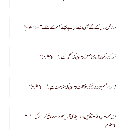
“ورزش روح کے لئے بھی ویسے ہی ہے جیسے جسم کے لئے۔” – نامعلوم
“خود کی دیکھ بھال ہی اصل کامیابی کی کنجی ہے۔” – نامعلوم
“ذہن، جسم اور روح کی حفاظت کامیابی کی علامت ہے۔” – نامعلوم
“اپنی صحت پر وقت لگائیں ورنہ بیماری آپ کا وقت ضائع کرے گی۔” –
نامعلوم