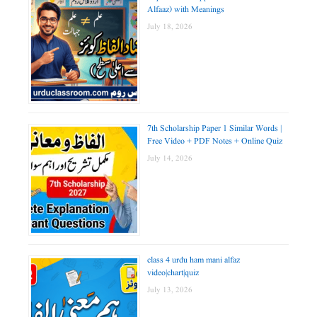
Alfaaz) with Meanings
July 18, 2026
7th Scholarship Paper 1 Similar Words |
Free Video + PDF Notes + Online Quiz
July 14, 2026
class 4 urdu ham mani alfaz
video|chart|quiz
July 13, 2026