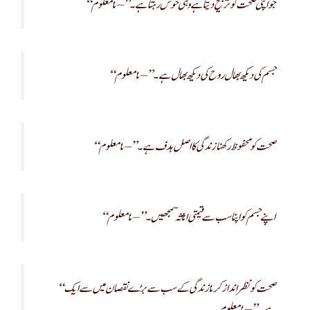
“جو اپنی صحت کو ترجیح دیتا ہے وہی خوش رہتا ہے۔” – نامعلوم
“جسم کی دیکھ بھال روح کی دیکھ بھال ہے۔” – نامعلوم
“صحت کو محفوظ رکھنا زندگی کا اصل ہدف ہے۔” – نامعلوم
“اپنے جسم کو اپنا سب سے قیمتی اثاثہ سمجھیں۔” – نامعلوم
“صحت کو نظر انداز کرنا زندگی کے سب سے بڑے نقصان میں سے ایک
ہے۔” – نامعلوم