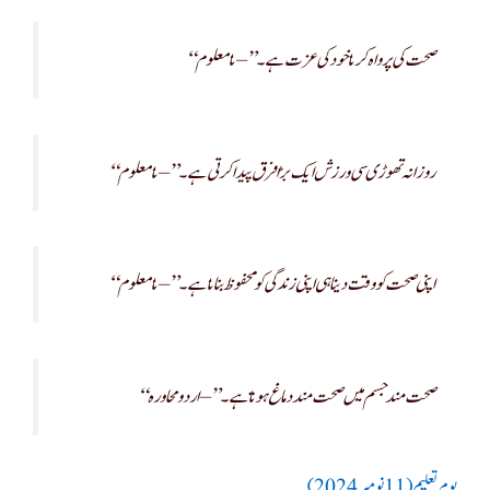
“صحت کی پرواہ کرنا خود کی عزت ہے۔” – نامعلوم
“روزانہ تھوڑی سی ورزش ایک بڑا فرق پیدا کرتی ہے۔” – نامعلوم
“اپنی صحت کو وقت دینا ہی اپنی زندگی کو محفوظ بنانا ہے۔” – نامعلوم
“صحت مند جسم میں صحت مند دماغ ہوتا ہے۔” – اردو محاورہ
یومِ تعلیم(11 نومبر 2024)