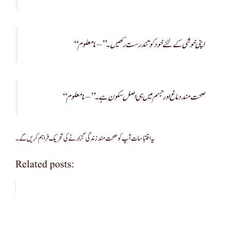
“اپنی خوشی کے لئے خود کو تندرست رکھیں۔” – نامعلوم
“صحت مند دماغ اور جسم میں ہی اصل سکون ہے۔” – نامعلوم
یہ اقتباسات آپ کو صحت مند زندگی گزارنے کی تحریک فراہم کریں گے۔
Related posts: