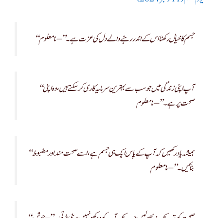
“جسم کا خیال رکھنا اس کے اندر رہنے والے دل کی عزت ہے۔” – نامعلوم
“آپ اپنی زندگی میں جو سب سے بہترین سرمایہ کاری کر سکتے ہیں، وہ اپنی
صحت پر ہے۔” – نامعلوم
“ہمیشہ یاد رکھیں کہ آپ کے پاس ایک ہی جسم ہے، اسے صحت مند اور مضبوط
بنائیں۔” – نامعلوم
“صحت کو تب تک نہ بھولیں جب تک آپ کو وہ کھو نہیں دینی پڑتی۔” – جوش