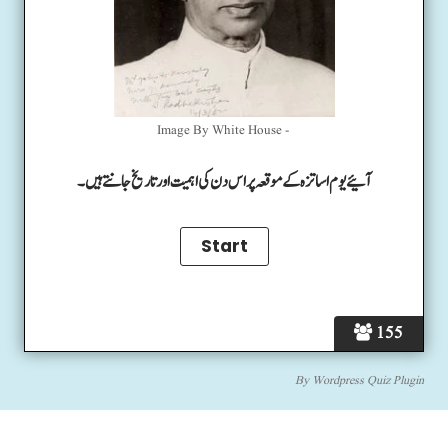
Image By White House -
آئیے یوم اساتزہ کے موقعہ پر اس دن کی اہمیت اور تاریخ جانتے ہیں۔
155
By
Wordpress Quiz Plugin