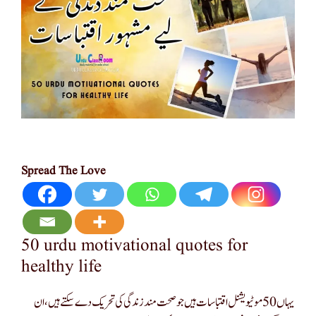
Spread The Love
50 urdu motivational quotes for
healthy life
یہاں 50 موٹیویشنل اقتباسات ہیں جو صحت مند زندگی کی تحریک دے سکتے ہیں، ان