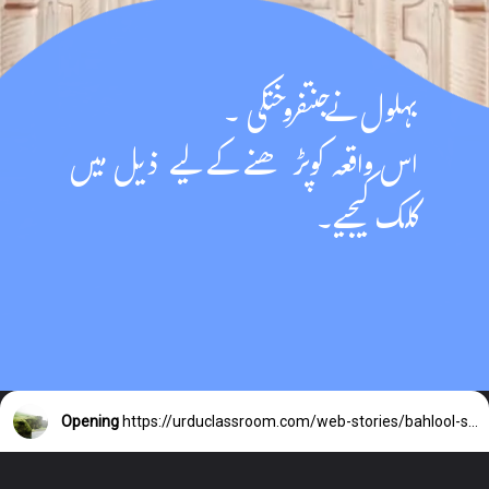
بہلول نےجنتفروختکی ۔
اس واقعہ کوپڑھنے کے لیے ذیل میں
کلک کیجیے۔
Opening
https://urduclassroom.com/web-stories/bahlool-sells-paradise/