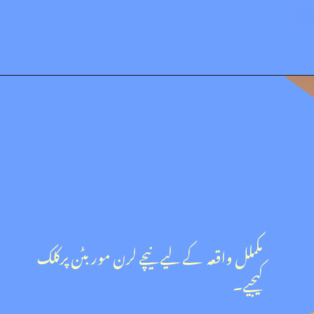
مکملل واقعہ کے لیے نیچے لرن مور بٹن پرکلک
کیجیے۔