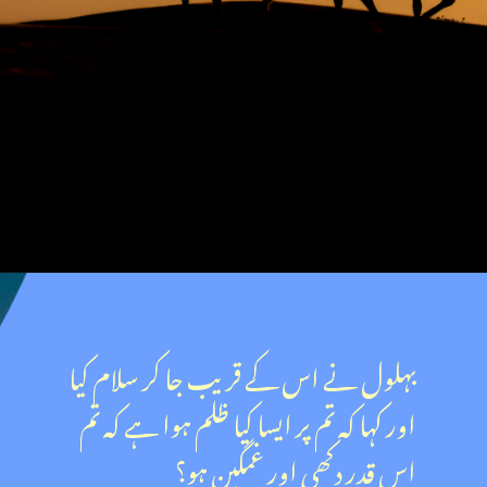
بہلول نے اس کے قریب جا کر سلام کیا
اور کہا کہ تم پر ایسا کیا ظلم ہوا ہے کہ تم
اس قدر دکھی اور غمگین ہو؟