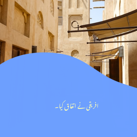
افریقی نے اتفاق کیا۔