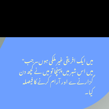
"میں ایک افریقی غیر ملکی ہوں۔ جب
میں اس شہر میں پہنچا تو میں نے کچھ دن
گزارنےے اور آرام کرنے کا فیصلہ
کیا۔