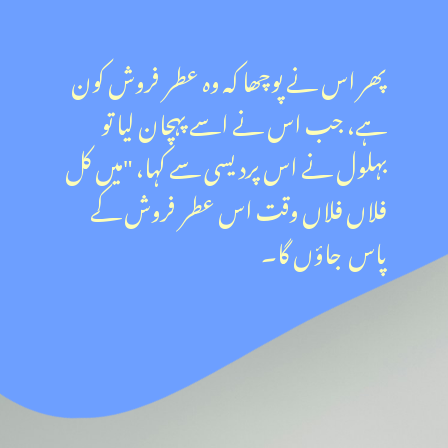
پھر اس نے پوچھا کہ وہ عطر فروش کون
ہے، جب اس نے اسے پہچان لیا تو
بہلول نے اس پردیسی سے کہا، "میں کل
فلاں فلاں وقت اس عطر فروش کے
پاس جاؤں گا۔