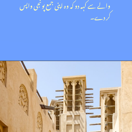
والے سے کہہ دو کہ وہ اپنی جمع پونجی واپس
کر دے۔