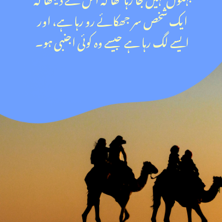
ایک شخص سر جھکائے رو رہا ہے، اور
ایسے لگ رہا ہے جیسے وہ کوئی اجنبی ہو۔