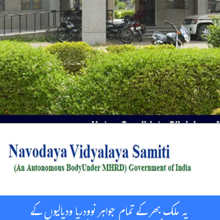
یہ ملک بھر کے تمام جواہر نوودریا ودیالیوں کے