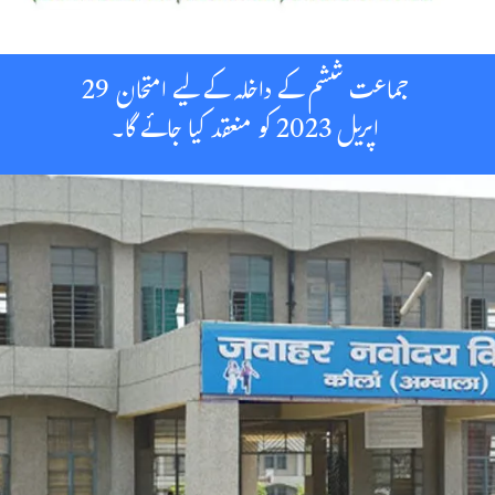
جماعت ششم کے داخلہ کے لیے امتحان 29
اپریل 2023 کو منعقد کیا جائے گا۔