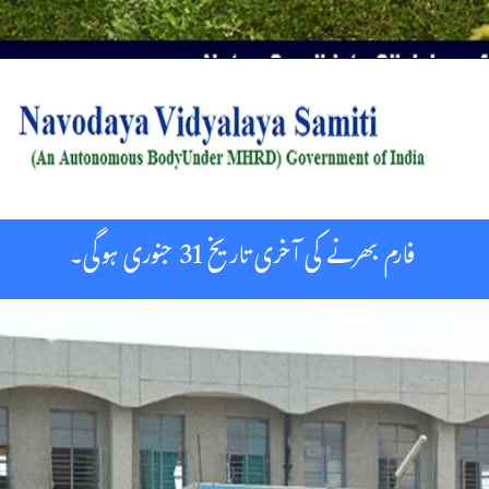
فارم بھرنے کی آخری تاریخ 31 جنوری ہوگی۔