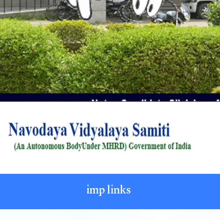
Opening
https://urduclassroom.com/jnv-class-6-admission-2023-apply-now-info-in-urdu/
imp links