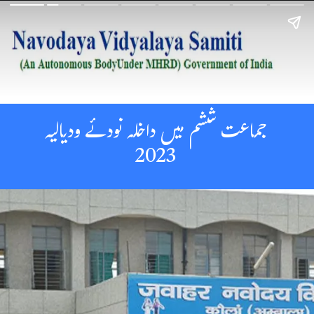
جماعت ششم میں داخلہ نودئے ودیالیہ
2023