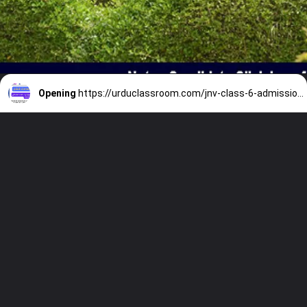
Opening
https://urduclassroom.com/jnv-class-6-admission-2023-apply-now-info-in-urdu/