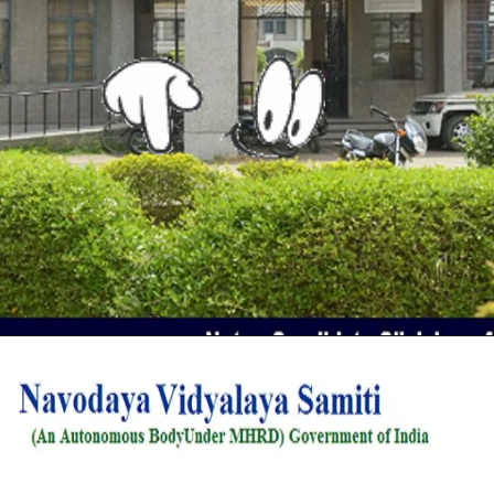
Opening
https://urduclassroom.com/jnv-class-6-admission-2023-apply-now-info-in-urdu/