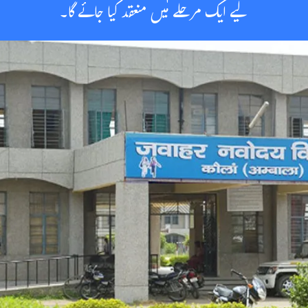
لیے ایک مرحلے میں منعقد کیا جائے گا۔