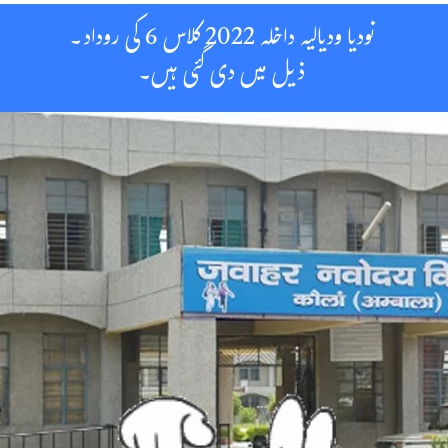
نودیا ودیالیہ داخلہ 2022 کلاس 6 کی روداد۔
ذیل میں دی گئی ہیں۔