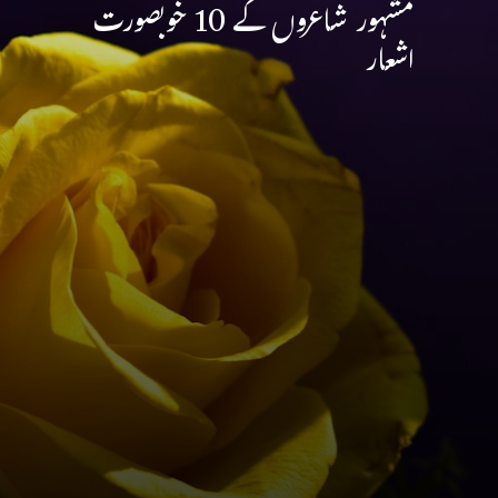
مشہور شاعروں کے 10 خوبصورت
اشعار