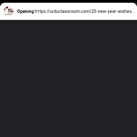
Opening
https://urduclassroom.com/25-new-year-wishes-with-beautiful-shayari-from-famous-shayars/