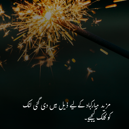
مزید مبارکباد کے لیے ذیل میں دی گئی لنک
کو کلک کیجیے۔