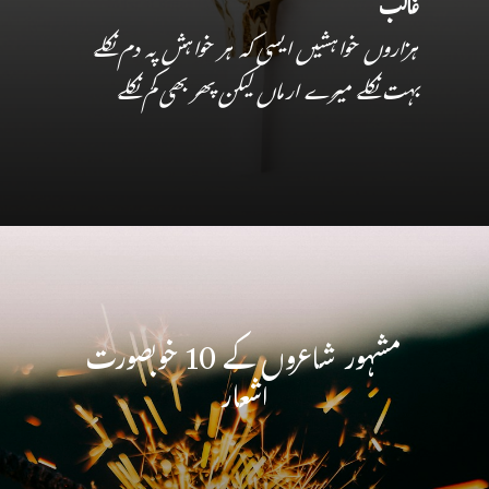
غالب
ہزاروں خواہشیں ایسی کہ ہر خواہش پہ دم نکلے
بہت نکلے میرے ارماں لیکن پھر بھی کم نکلے
مشہور شاعروں کے 10 خوبصورت
اشعار