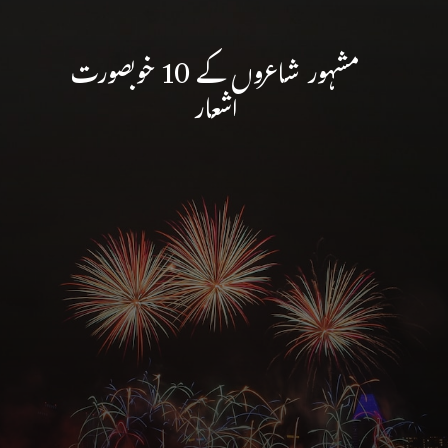
مشہور شاعروں کے 10 خوبصورت
اشعار