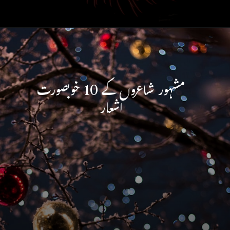
مشہور شاعروں کے 10 خوبصورت
اشعار