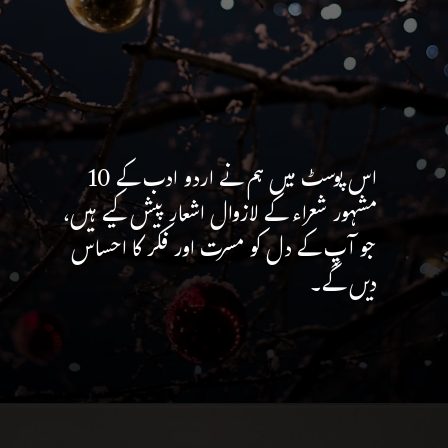
اس پوسٹ میں ہم نے اردو ادب کے 10
مشہور شعراء کے لازوال اشعار پیش کیے ہیں،
جو آپ کے دل کو مسرت اور فکر کا احساس
دیں گے۔