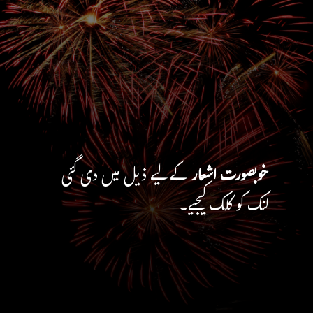
خوبصورت اشعار
کے لیے ذیل میں دی گئی
لنک کو کلک کیجیے۔