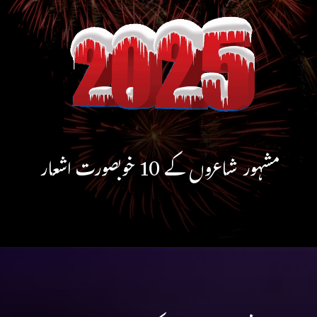
مشہور شاعروں کے 10 خوبصورت اشعار