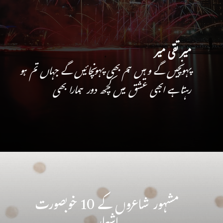
میر تقی میر
پہونچیں گے وہیں ہم بھی پہونچائیں گے جہاں تم ہو
رہتا ہے ابھی عشق میں کچھ دور ہمارا بھی
مشہور شاعروں کے 10 خوبصورت