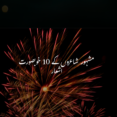
Opening
https://urduclassroom.com/25-new-year-wishes-with-beautiful-shayari-from-famous-shayars/
مشہور شاعروں کے 10 خوبصورت
اشعار