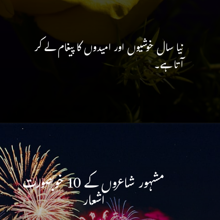
نیا سال خوشیوں اور امیدوں کا پیغام لے کر
آتا ہے۔
مشہور شاعروں کے 10 خوبصورت
اشعار