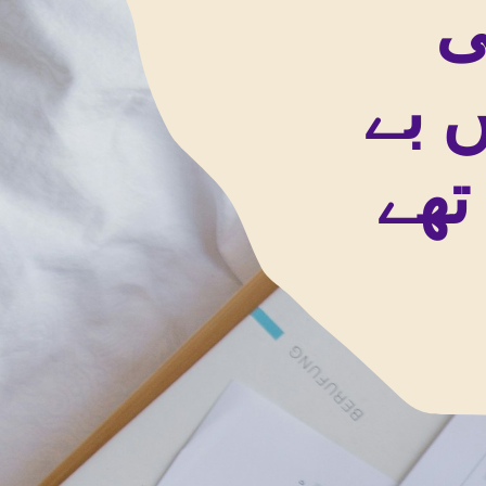
ی
ں بے