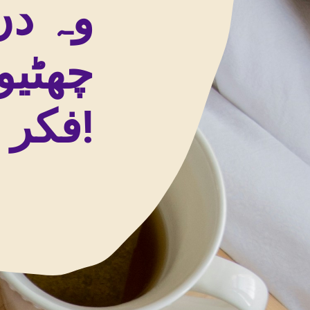
وہ دن
چھٹیو
فکر ہو کر گزارا کرتے تھے!