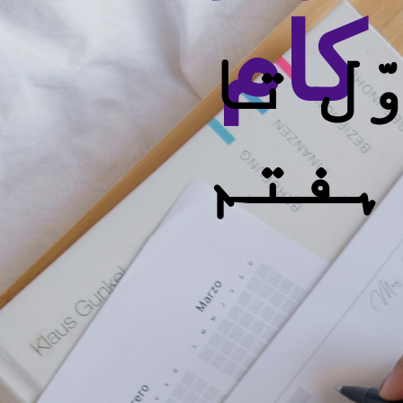
کام
ّل تا
ہفتم