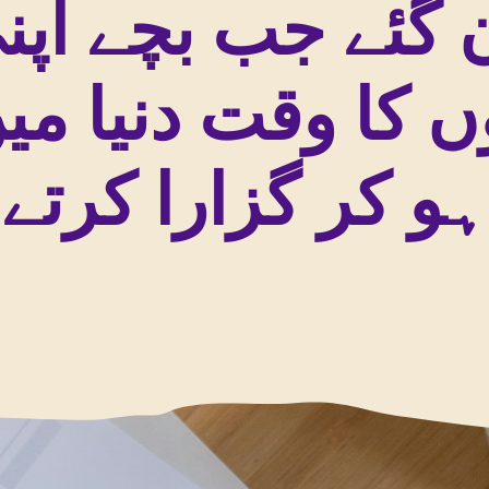
 گئے جب بچے اپن
ں کا وقت دنیا می