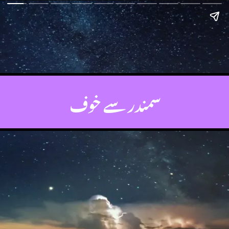
سمندر سے خوف