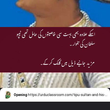
اسکے علاوہ بھی بہت سی خاصیتوں کی حامل تھی ٹیپو
سلطان کی تلوار۔
مزید جانیے ذیل میں کلک کرکے۔
Opening
https://urduclassroom.com/tipu-sultan-and-his-sword/