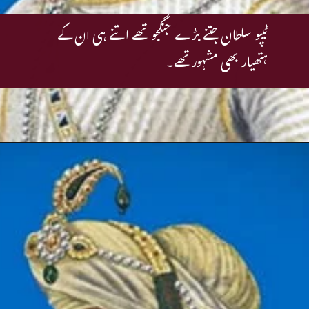
ٹیپو سلطان جتنے بڑے جنگجو تھے اتنے ہی ان کے
ہتھیار بھی مشہور تھے۔