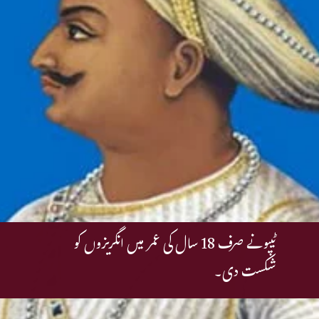
ٹیپو نے صرف 18 سال کی عمر میں انگریزوں کو
شکست دی۔