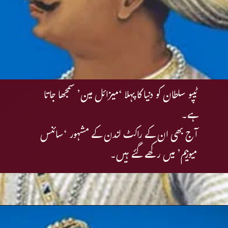
ٹیپو سلطان کو دنیا کا پہلا ‘میزائل مین’ سمجھا جاتا
ہے۔
آج بھی ان کے راکٹ لندن کے مشہور ‘سائنس
میوزیم’ میں رکھے گئے ہیں۔