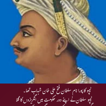
ٹیپو کا پورا نام سلطان فتح علی خان شہاب تھا۔
ٹیپو سلطان نے اپنے دور حکومت میں انگریزوں کا گلا