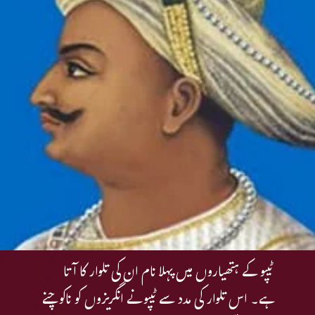
ٹیپو کے ہتھیاروں میں پہلا نام ان کی تلوار کا آتا
ہے۔ اس تلوار کی مدد سے ٹیپو نے انگریزوں کو ناکو چنے