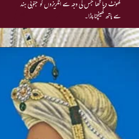
گھونٹ دیا تھا جس کی وجہ سے انگریزوں کو جنوبی ہند
سے ہاتھ کھینچنا پڑا۔