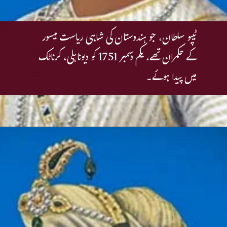
ٹیپو سلطان، جو ہندوستان کی شاہی ریاست میسور
کے حکمران تھے، یکم دسمبر 1751 کو دیوناہلی، کرناٹک
میں پیدا ہوئے۔