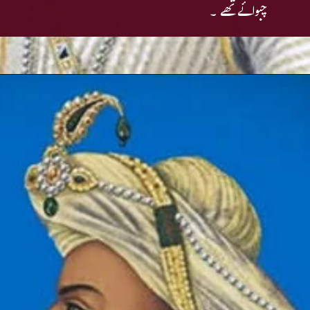
چبوائے تھے ۔